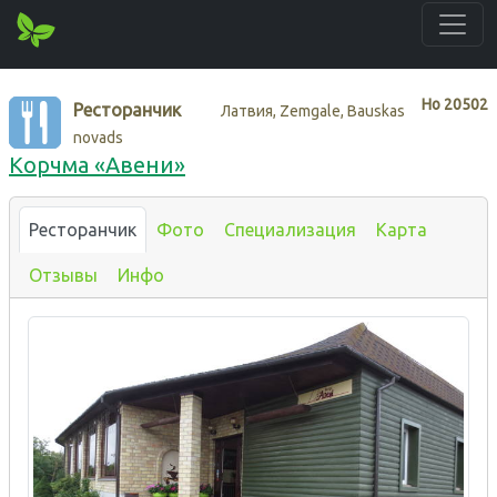
Нo
20502
Ресторанчик
Латвия, Zemgale, Bauskas
novads
Корчма «Авени»
Ресторанчик
Фото
Специализация
Карта
Отзывы
Инфо