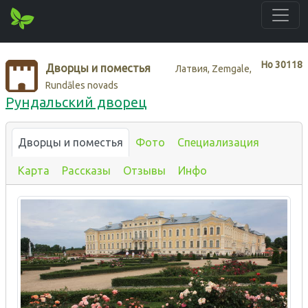
Нo
30118
Дворцы и поместья
Латвия, Zemgale,
Rundāles novads
Рундальский дворец
Дворцы и поместья
Фото
Специализация
Карта
Рассказы
Отзывы
Инфо