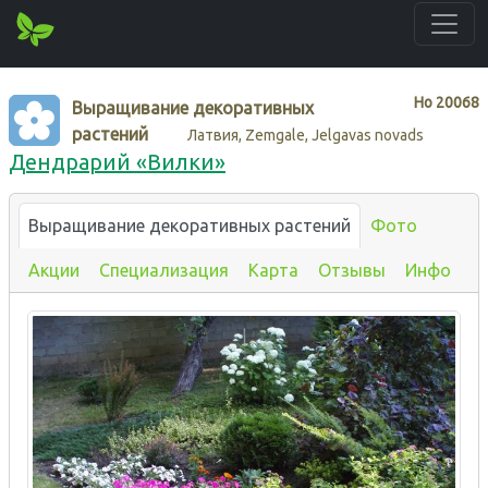
Нo
20068
Выращивание декоративных
растений
Латвия, Zemgale, Jelgavas novads
Дендрарий «Вилки»
Выращивание декоративных растений
Фото
Акции
Специализация
Карта
Отзывы
Инфо