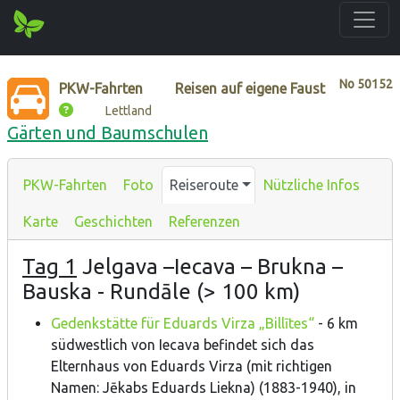
No
50152
PKW-Fahrten
Reisen auf eigene Faust
Lettland
Gärten und Baumschulen
PKW-Fahrten
Foto
Reiseroute
Nützliche Infos
Karte
Geschichten
Referenzen
Tag 1
Jelgava –Iecava – Brukna –
Bauska - Rundāle (> 100 km)
Gedenkstätte für Eduards Virza „Billītes“
- 6 km
südwestlich von Iecava befindet sich das
Elternhaus von Eduards Virza (mit richtigen
Namen: Jēkabs Eduards Liekna) (1883-1940), in