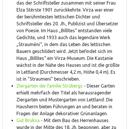
das der Schriftsteller zusammen mit seiner Frau
Elza Stērste 1901 zurückkehrte. Virza war einer
der berühmtesten lettischen Dichter und
Schriftsteller des 20. Jh., Publizist und Übersetzer
von Poesie. Im Haus „Billītes“ entstanden viele
Gedichte, und 1933 auch das legendäre Werk
„Straumēni“, in dem das Leben des lettischen
Bauern geschildert wird. Jetzt befindet sich im
Haus „Billītes“ ein Virza-Museum. Die Kastanie
wächst in der Nähe des Hauses und ist die größte
in Lettland (Durchmesser 4,2 m, Höhe 0,4 m). Es
ist in "Straumeni" beschrieben.
Ziergarten der familie Strūbergs
- Dieser Garten
erhielt mehrfach den Titel als herausragender
Ziergarten und Mustergarten von Lettland. Die
Hausherrn bieten Führungen an und beraten in
Fragen der Anlage dekorativer Grünanlagen.
Gut Brukna
- Mit dem Bau des Herrenhauses
wurde in der Mitte des 18. Jh. begonnen, aber zu