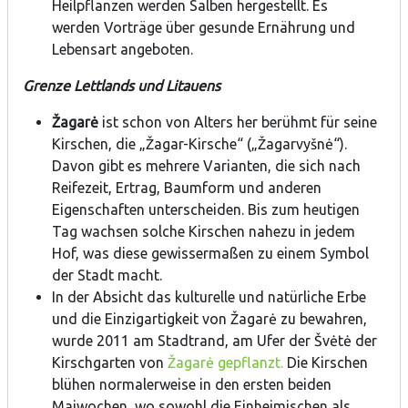
Heilpflanzen werden Salben hergestellt. Es
werden Vorträge über gesunde Ernährung und
Lebensart angeboten.
Grenze Lettlands und Litauens
Žagarė
ist schon von Alters her berühmt für seine
Kirschen, die „Žagar-Kirsche“ („Žagarvyšnė“).
Davon gibt es mehrere Varianten, die sich nach
Reifezeit, Ertrag, Baumform und anderen
Eigenschaften unterscheiden. Bis zum heutigen
Tag wachsen solche Kirschen nahezu in jedem
Hof, was diese gewissermaßen zu einem Symbol
der Stadt macht.
In der Absicht das kulturelle und natürliche Erbe
und die Einzigartigkeit von Žagarė zu bewahren,
wurde 2011 am Stadtrand, am Ufer der Švėtė der
Kirschgarten von
Žagarė gepflanzt.
Die Kirschen
blühen normalerweise in den ersten beiden
Maiwochen, wo sowohl die Einheimischen als