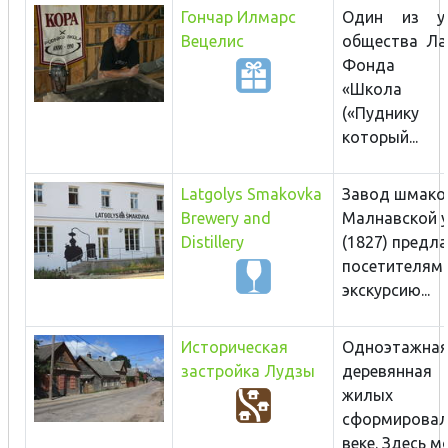
Гончар Илмарс
Один из уч
Вецелис
общества Ла
Фонда ку
«Школа го
(«Пуднику 
который...
Latgolys Smakovka
Завод шмако
Brewery and
Малнавской 
Distillery
(1827) предла
посетителям
экскурсию...
Историческая
Одноэтажна
застройка Лудзы
деревянная 
жилых 
сформирова
веке. Здесь мо