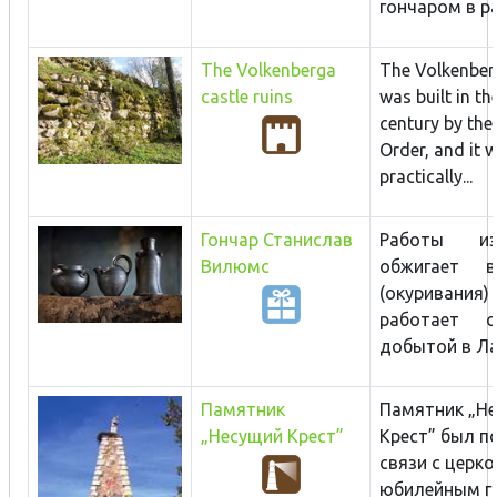
гончаром в раб
The Volkenberga
The Volkenber
castle ruins
was built in th
century by the
Order, and it 
practically...
Гончар Станислав
Работы и
Вилюмс
обжигает 
(окуривания)
работает с
добытой в Лат
Памятник
Памятник „Н
„Несущий Крест”
Крест” был п
связи с церк
юбилейным г