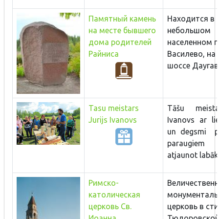
Памятный камень
Находится в
на месте бывшего
небольшом
дома родителей
населенном п
Райниса
Василево, на
шоссе Даугавп
Tasu meistars
Tāšu meista
Jurijs Ivanovs
Ivanovs ar li
un degsmi p
paraugiem
atjaunot labākā
Римско-
Величественн
католическая
монументаль
церковь Св.
церковь в ст
Иоанна
Тюдоровско