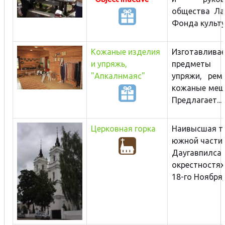
общества Ла
Фонда культур
Кожаные изделия
Изготавлива
и упряжь,
предметы
"Апкалнмаяс"
упряжи, ремн
кожаные мешо
Предлагает...
Церковная горка
Наивысшая т
южной части
Даугавпилса 
окрестностях
18-го Ноября, 