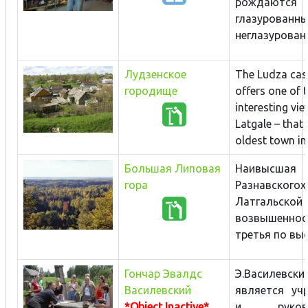
рождаются
глазуров
неглазурованн
Лудзенское
The Ludza castl
городище
offers one of 
interesting vie
Latgale – that 
oldest town in 
Большая Липовая
Наивысша
гора
Разнавского
х
Латгальской
возвышен
третья по выс
Гончар Эвалдс
Э.Василевски
Василевский
является уч
*Object Inactive*
и руково