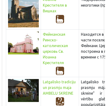
Крестителя в
неоготики (про
Вишках
Фейманская
Находится в
Римско-
части поселк
католическая
Феймани. Цер
церковь Св.
построена в 
Иоанна
времени с 1756
Крестителя
Latgalisko tradiciju
Latgalisko tr
un prasmju maja
prasmju māj
AMBELU SKREINE
skreine” ir 
vērtību gla
popularizētāja.