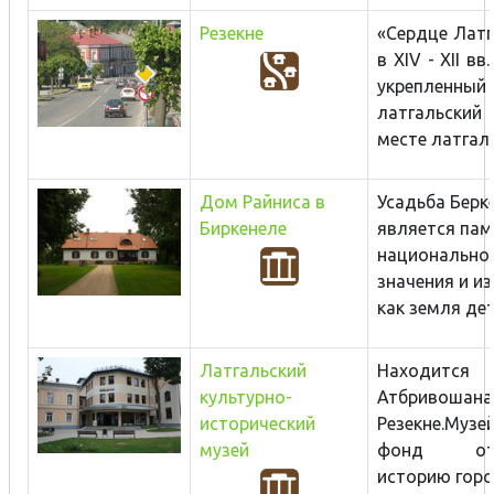
Резекне
«Сердце Латг
в XIV - XII в
укрепленный
латгальский 
месте латгаль
Дом Райниса в
Усадьба Берк
Биркенеле
является па
национально
значения и и
как земля дет
Латгальский
Находится 
культурно-
Атбривошанас,
исторический
Резекне.
Музе
музей
фонд ото
историю город