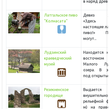
в наряд древни
Латгальское пиво
Девиз хоз
"Колнасата"
«Здесь 
настоящее ла
пиво!» По
могут...
Лудзинский
Находится н
краеведческий
восточном
музей
Малого Луд
озера. В эк
под открытым
Резекненское
Выдается
городище
внушительно
рельефной ф
м) на право