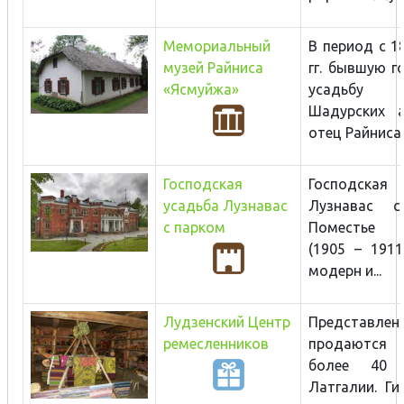
Мемориальный
В период с 1
музей Райниса
гг. бывшую г
«Ясмуйжа»
усадьб
Шадурских а
отец Райниса..
Господская
Господская
усадьба Лузнавас
Лузнавас с
с парком
Поместье п
(1905 – 1911
модерн и...
Лудзенский Центр
Представ
ремесленников
продаются
более 40 
Латгалии. Ги