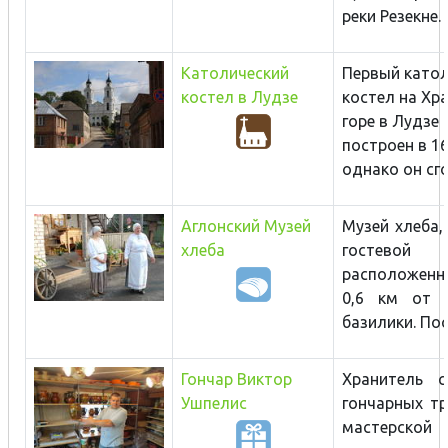
реки Резекне. В
Католический
Первый като
костел в Лудзе
костел на Хр
горе в Лудзе
построен в 16
однако он сгор
Аглонский Музей
Музей хлеба,
хлеба
гостево
расположенны
0,6 км от А
базилики. Пос
Гончар Виктор
Хранитель с
Ушпелис
гончарных тр
мастерской