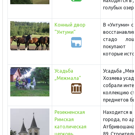
находится в 
голубых озер” 
Конный двор
В «Унтуми» с
"Унтуми"
восстанавли
стадо лош
покупают 
которые истор
Усадьба
Усадьба „Меж
„Межмала"
Хозяева усад
собрали инте
коллекцию с
предметов быт
Резекненская
Находится в 
Римская
города, по а
католическая
Атбривошана
церковь
89. Строител