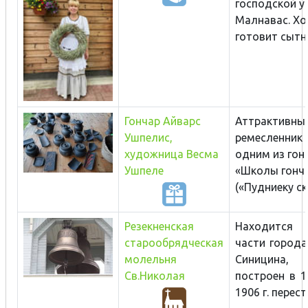
господской у
Малнавас. Хо
готовит сытны
Гончар Айварс
Аттрактивны
Ушпелис,
ремесленник 
художница Весма
одним из гон
Ушпеле
«Школы гонч
(«Пудниеку ску
Резекненская
Находится
старообрядческая
части города
молельня
Синицина,
Св.Николая
построен в 18
1906 г. перест