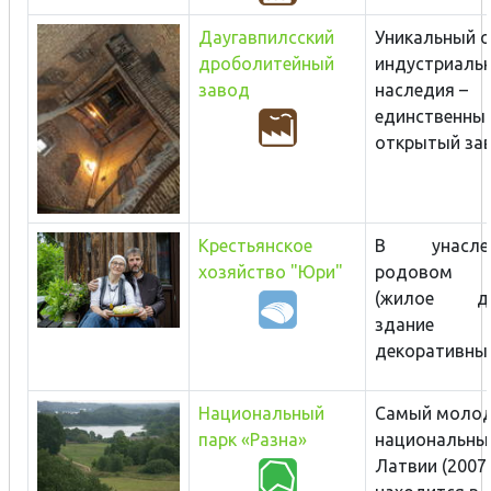
Даугавпилсский
Уникальный о
дроболитейный
индустриаль
завод
наследия –
единственны
открытый заво
Крестьянское
В унаслед
хозяйство "Юри"
родовом х
(жилое де
здан
декоративным
Национальный
Самый моло
парк «Разна»
национальны
Латвии (2007 г