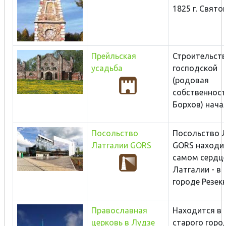
1825 г. Святой
Прейльская
Строительст
усадьба
господской
(родовая
собственнос
Борхов) начало
Посольство
Посольство 
Латгалии GORS
GORS находит
самом сердц
Латгалии - в
городe Резекне
Православная
Находится в 
церковь в Лудзе
старого город