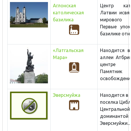
Аглонская
Центр
ка
католическая
Латвии и
свя
базилика
мирового з
Первые упом
базилике отно
«Латгальская
Находится в
Мара»
аллеи Атбри
центре Р
Памятник
освобождения
Эверсмуйжа
Находится в 
поселка Цибл
Центральной
доминантой
Эверсмуйжи...