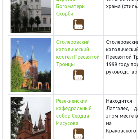
Богоматери
храма (стиль..
Скорби
Столеровский
Столеровский
католический
католический
костёл Пресвятой
Пресвятой Тр
Троицы
1999 году по
руководством
Резекненский
Находится 
кафедральный
Латгалес, д
собор Сердца
этом месте в
Иисусова
на сре
Краковского в