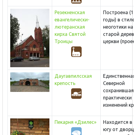
Резекненская
Построена (1
евангелически-
годы) в стиле
лютеранская
неоготики на
кирха Святой
старой дерев
Троицы
церкви (проект
Даугавпилсская
Единстве
крепость
Северной 
сохранившая
практиче
изменений кре
Пекарня «Дзилес»
Находится в 0
югу от дворц