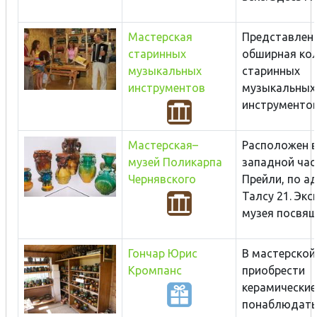
Мастерская
Представлен
старинных
обширная ко
музыкальных
старинных
инструментов
музыкальных
инструментов.
Мастерская–
Расположен в
музей Поликарпа
западной час
Чернявского
Прейли, по ад
Талсу 21. Эк
музея посвяще
Гончар Юрис
В мастерско
Кромпанс
приобрести
керамические
понаблюдать