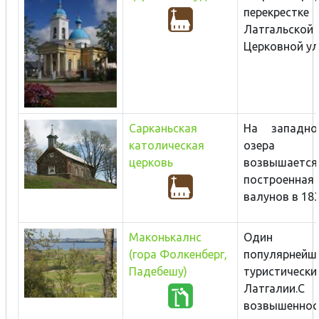
перекрестке
Латгальской 
Церковной ули
Сарканьская
На западно
католическая
озера 
церковь
возвышается
построен
валунов в 1830
Маконькалнс
Один
(гора Фолкенберг,
популярнейш
Падебешу)
туристически
Латгалии.
С 
возвышенности