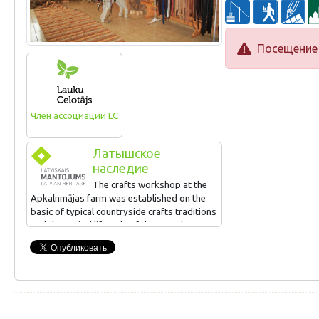
Посещение 
Член ассоциации LC
Латышское
наследие
The crafts workshop at the
Apkalnmājas farm was established on the
basic of typical countryside crafts traditions
and the typical lifestyle of the Latgale
region. The workshop has been successful
in producing horse tack, belts, leather sacks,
etc. Visitors are offered a tour of the
exhibition and workshop, learning about
types of leather and the secrets of
leatherwork. They can also try their own