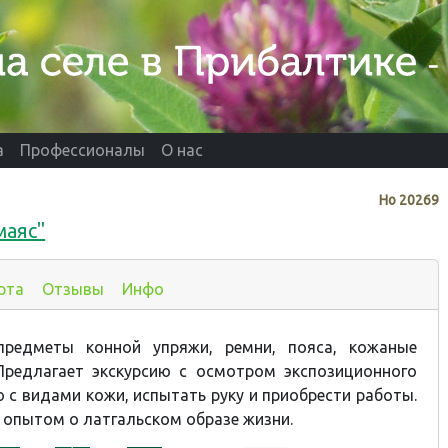
а
Профессионалы
О нас
Нo
20269
маяс"
рта
Отзывы
Инфо
предметы конной упряжи, ремни, пояса, кожаные
Предлагает экскурсию с осмотром экспозиционного
о с видами кожи, испытать руку и приобрести работы.
 опытом о латгальском образе жизни.