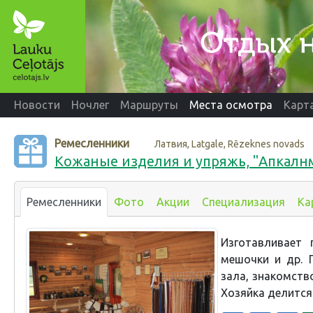
Новости
Ночлег
Маршруты
Места осмотра
Карт
Ремесленники
Латвия, Latgale, Rēzeknes novads
Кожаные изделия и упряжь, "Апкалн
Ремесленники
Фото
Акции
Специализация
Ка
Изготавливает 
мешочки и др. 
зала, знакомств
Хозяйка делится