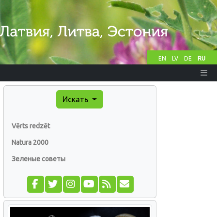
EN
LV
DE
RU
Искать
Vērts redzēt
Natura 2000
Зеленые советы