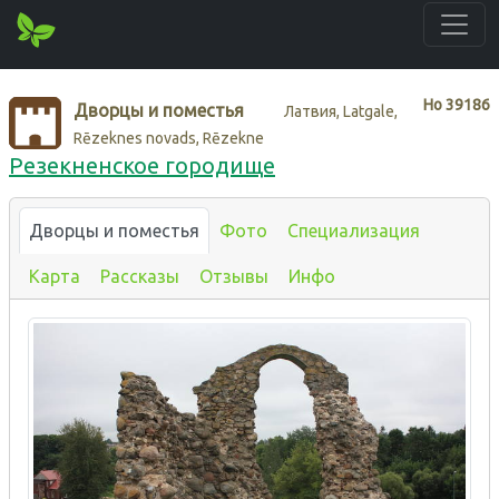
Нo
39186
Дворцы и поместья
Латвия, Latgale,
Rēzeknes novads, Rēzekne
Резекненское городище
Дворцы и поместья
Фото
Специализация
Карта
Рассказы
Отзывы
Инфо