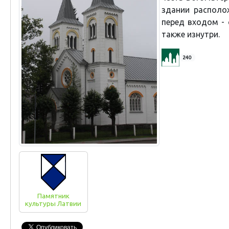
здании располо
перед входом -
также изнутри.
240
Памятник
культуры Латвии