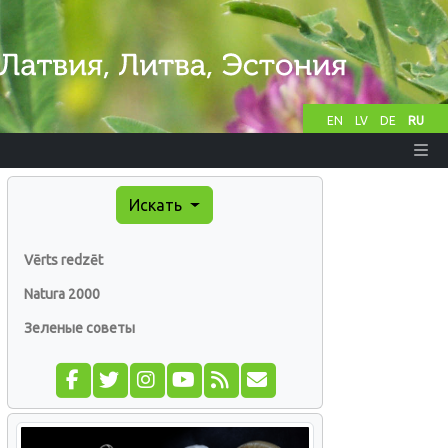
EN
LV
DE
RU
Искать
Vērts redzēt
Natura 2000
Зеленые советы