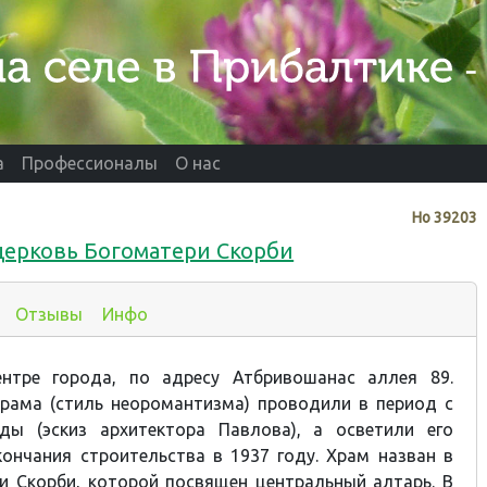
а
Профессионалы
О нас
Нo
39203
церковь Богоматери Скорби
Отзывы
Инфо
нтре города, по адресу Атбривошанас аллея 89.
храма (стиль неоромантизма) проводили в период с
ды (эскиз архитектора Павлова), а осветили его
ончания строительства в 1937 году. Храм назван в
и Скорби, которой посвящен центральный алтарь. В