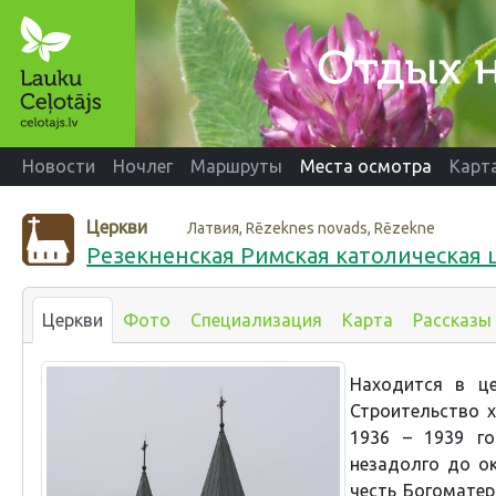
Новости
Ночлег
Маршруты
Места осмотра
Карт
Церкви
Латвия, Rēzeknes novads, Rēzekne
Резекненская Римская католическая 
Церкви
Фото
Специализация
Карта
Рассказы
Находится в це
Строительство 
1936 – 1939 го
незадолго до ок
честь Богоматер