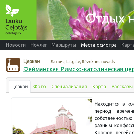
Новости
Ночлег
Маршруты
Места осмотра
Карт
Церкви
Латвия, Latgale, Rēzeknes novads
Фейманская Римско-католическая цер
Церкви
Фото
Специализация
Карта
Рассказы
Находится в юж
период време
собственностью
разным конфесс
Корфов, перейдя