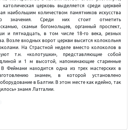
 католическая церковь выделяется среди церквей
края наибольшим количеством памятников искусства
ного значения. Среди них стоит отметить
скамью, скамьи богомольцев, органный проспект,
ши и пятнадцать, в том числе 18-го века, резных
ва. Возле входных ворот церкви высится колокольня
околами. На Страстной неделе вместо колоколов в
зуют т.н. «колотушки», представляющие собой
длиной и 1 м высотой, напоминающие старинные
. В Феймани находится одна из трех мастерских в
готовлению знамен, в которой установлено
оборудование в Балтии. В этом месте как идейно, так
дилось» знамя Латгалии.