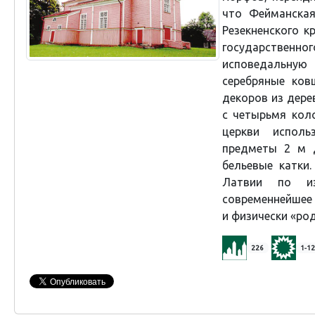
что Фейманская
Резекненского 
государствен
исповедальную 
серебряные ков
декоров из дере
с четырьмя кол
церкви исполь
предметы 2 м 
бельевые катки
Латвии по из
современнейшее 
и физически «ро
226
1-12