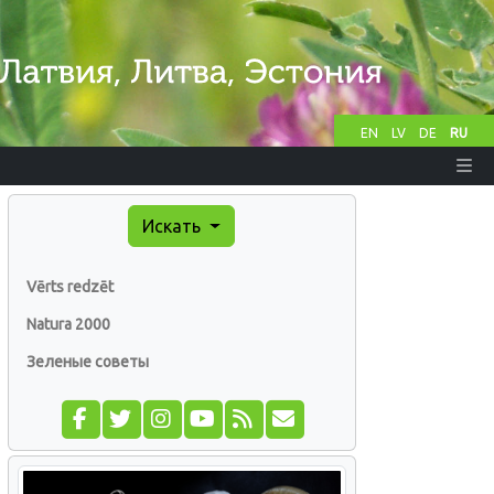
EN
LV
DE
RU
Искать
Vērts redzēt
Natura 2000
Зеленые советы