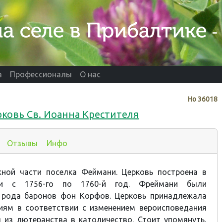
а
Профессионалы
О нас
Нo
36018
ковь Св. Иоанна Крестителя
Отзывы
Инфо
ной части поселка Феймани. Церковь построена в
ни с 1756-го по 1760-й год. Фреймани были
 рода баронов фон Корфов. Церковь принадлежала
иям в соответствии с изменением вероисповедания
 из лютеранства в католичество. Стоит упомянуть,