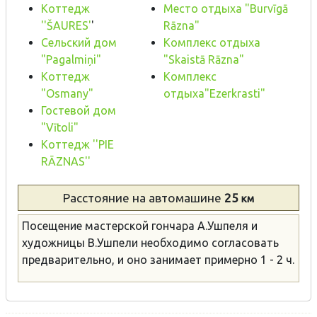
Коттедж
Mесто отдыха "Burvīgā
''ŠAURES'
'
Rāzna"
Сельский дом
Комплекс отдыха
"Pagalmiņi"
"Skaistā Rāzna"
Коттедж
Комплекс
"Osmany"
отдыха"Ezerkrasti"
Гостевой дом
"Vītoli"
Коттедж ''PIE
RĀZNAS''
Расстояние
на автомашине
25
км
Посещение мастерской гончара А.Ушпеля и
художницы В.Ушпели необходимо согласовать
предварительно, и оно занимает примерно 1 - 2 ч.