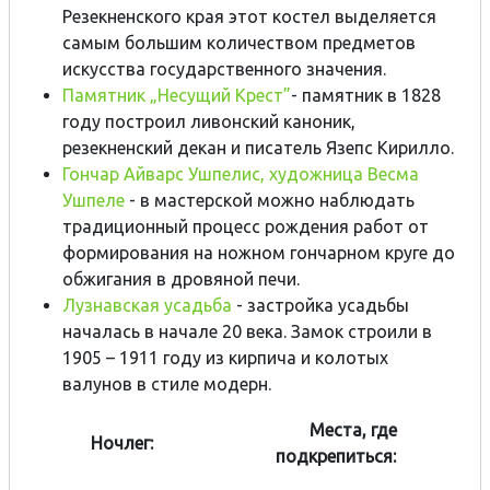
Резекненского края этот костел выделяется
самым большим количеством предметов
искусства государственного значения.
Памятник „Несущий Крест”
- памятник в 1828
году построил ливонский каноник,
резекненский декан и писатель Язепс Кирилло.
Гончар Айварс Ушпелис, художница Весма
Ушпеле
- в мастерской можно наблюдать
традиционный процесс рождения работ от
формирования на ножном гончарном круге до
обжигания в дровяной печи.
Лузнавская усадьба
- застройка усадьбы
началась в начале 20 века. Замок строили в
1905 – 1911 году из кирпича и колотых
валунов в стиле модерн.
Места, где
Ночлег:
подкрепиться: