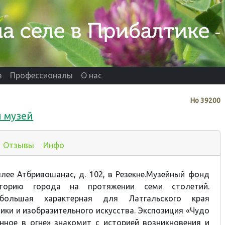
а
Профессионалы
О нас
Нo
39200
й музей
Отзывы
Инфо
лее Атбривошанас, д. 102, в Резекне.
Музейный фонд
сторию города на протяжении семи столетий.
 большая характерная для Латгальского края
ики и изобразительного искусства. Экспозиция
«Чудо
енное в огне»
знакомит с историей возникновения и