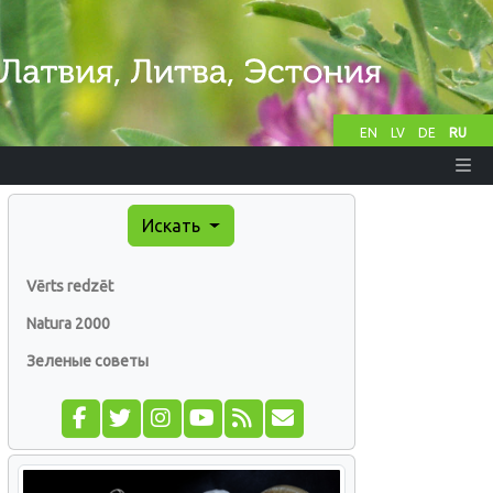
EN
LV
DE
RU
Искать
Vērts redzēt
Natura 2000
Зеленые советы