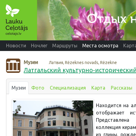
Новости
Ночлег
Маршруты
Места осмотра
Карт
Музеи
Латвия, Rēzeknes novads, Rēzekne
Латгальский культурно-исторически
Музеи
Фото
Специализация
Карта
Рассказы
Находится на ал
отображает и
Представлена
коллекция керам
из глины, рожд