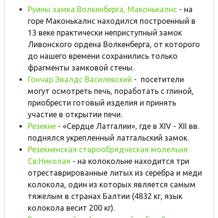
Руины замка Волкенберга, Маконькалнс
- на
горе Маконькалнс находился построенный в
13 веке практически неприступный замок
Ливонского ордена Волкенберга, от которого
до нашего времени сохранились только
фрагменты замковой стены.
Гончар Эвалдс Василевский
- посетители
могут осмотреть печь, поработать с глиной,
приобрести готовый изделия и принять
участие в открытии печи.
Резекне
- «Сердце Латгалии», где в XIV - XII вв.
поднялся укрепленный латгальский замок.
Резекненская старообрядческая молельня
Св.Николая
- на колокольне находится три
отреставрированные литых из серебра и меди
колокола, один из которых является самым
тяжелым в странах Балтии (4832 кг, язык
колокола весит 200 кг).