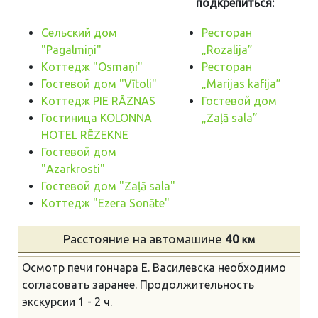
подкрепиться:
Сельский дом
Ресторан
"Pagalmiņi"
„Rozalija”
Коттедж "Osmaņi"
Ресторан
Гостевой дом "Vītoli"
„Marijas kafija”
Коттедж PIE RĀZNAS
Гостевой дом
Гостиница KOLONNA
„Zaļā sala”
HOTEL RĒZEKNE
Гостевой дом
"Azarkrosti"
Гостевой дом "Zaļā sala"
Коттедж "Ezera Sonāte"
Расстояние
на автомашине
40
км
Осмотр печи гончара E. Василевска необходимо
согласовать заранее. Продолжительность
экскурсии 1 - 2 ч.