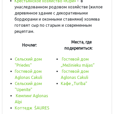
Крестьянское хозяйство «Юри»
- в
унаследованном родовом хозяйстве (жилое
деревянное здание с декоративными
бордюрами и оконными ставнями) хозяева
готовят сыр по старым и современным
рецептам.
Места, где
Ночлег:
подкрепиться:
Сельский дом
Гостевой дом
"Priedes"
„Mežinieku mājas”
Гостевой дом
Гостевой дом
Aglonas Cakuli
Aglonas Cakuli
Сельский дом
Kафе
„Turība”
"Upenīte"
Кемпинг Aglonas
Alpi
Коттедж ŠAURES