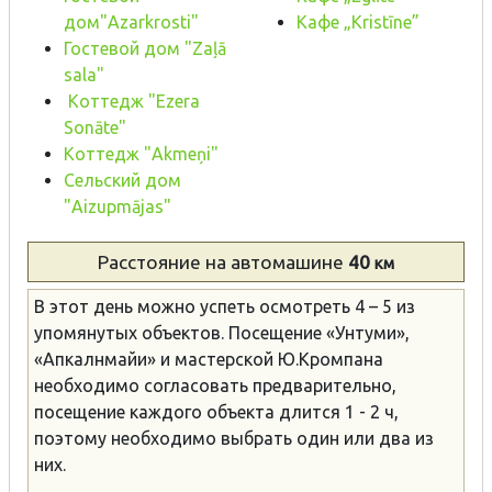
дом"Azarkrosti"
Kафе „Kristīne”
Гостевой дом "Zaļā
sala"
Коттедж "Ezera
Sonāte"
Коттедж "Akmeņi"
Сельский дом
"Aizupmājas"
Расстояние
на автомашине
40
км
В этот день можно успеть осмотреть 4 – 5 из
упомянутых объектов. Посещение «Унтуми»,
«Апкалнмайи» и мастерской Ю.Кромпана
необходимо согласовать предварительно,
посещение каждого объекта длится 1 - 2 ч,
поэтому необходимо выбрать один или два из
них.