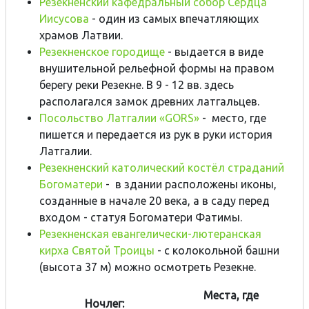
Резекненский кафедральный собор Сердца
Иисусова
- один из самых впечатляющих
храмов Латвии.
Резекненское городище
- выдается в виде
внушительной рельефной формы на правом
берегу реки Резекне. В 9 - 12 вв. здесь
располагался замок древних латгальцев.
Посольство Латгалии
«
GORS
»
- место, где
пишется и передается из рук в руки история
Латгалии.
Резекненский католический костёл страданий
Богоматери
- в здании расположены иконы,
созданные в начале 20 века, а в саду перед
входом - статуя Богоматери Фатимы.
Резекненская евангелически-лютеранская
кирха Святой Троицы
- c колокольной башни
(высота 37 м) можно осмотреть Резекне.
Места, где
Ночлег: