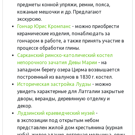
предметы конной упряжи, ремни, пояса,
кожаные мешочки и др. Предлагают
экскурсию.
Гончар Юрис Кромпанс
- можно приобрести
керамические изделия, понаблюдать за
гончаром в работе, а также принять участие в
процессе обработки глины.
Сарканский римско-католический костел
непорочного зачатия Девы Марии
- на
западном берегу озера Цирма возвышается
построенный из валунов в 1830 г. костел.
Историческая застройка Лудзы
- можно
увидеть характерные для Латгалии закрытые
дворы, веранды, деревянную отделку и
декор.
Лудзинский краеведческий музей
-
в экспозиции под открытым небом
представлен жилой дом крестьянина (курная
изба), жилое здание, ветряная мельница, овин