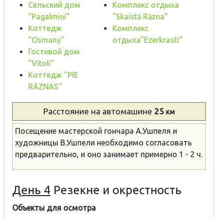
Сельский дом
Комплекс отдыха
"Pagalmiņi"
"Skaistā Rāzna"
Коттедж
Комплекс
"Osmany"
отдыха"Ezerkrasti"
Гостевой дом
"Vītoli"
Коттедж ''PIE
RĀZNAS''
Расстояние
на автомашине
25
км
Посещение мастерской гончара А.Ушпеля и
художницы В.Ушпели необходимо согласовать
предварительно, и оно занимает примерно 1 - 2 ч.
День 4
Резекне и окрестность
Объекты для осмотра