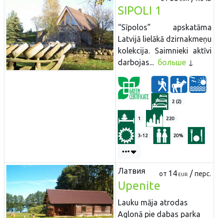
SIPOLI 1
“Sīpolos” apskatāma
Latvijā lielākā dzirnakmeņu
kolekcija. Saimnieki aktīvi
darbojas...
больше
2 (2)
1
220
3-12
20%
Латвия
14
/
от
перс.
EUR
Upenite
Lauku māja atrodas
Aglonā pie dabas parka