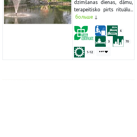
dzimšanas dienas, dāmu,
terapeitisko pirts rituālu...
больше
6
3
70
1-12