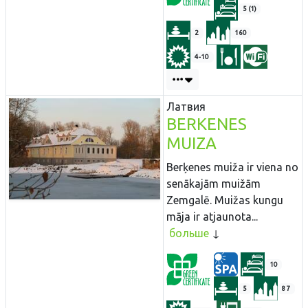
5 (1)
2
160
4-10
Латвия
BERKENES
MUIZA
Berķenes muiža ir viena no
senākajām muižām
Zemgalē. Muižas kungu
māja ir atjaunota...
больше
10
5
87