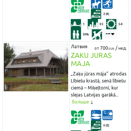
2 (4)
1
95
5-9
50%
Латвия
700
/
от
нед.
EUR
ZAKU JURAS
MAJA
„Zaķu jūras māja” atrodas
Lībiešu krastā, senā lībiešu
ciemā – Miķeļtornī, kur
slejas Latvijas garākā...
больше
6 (2)