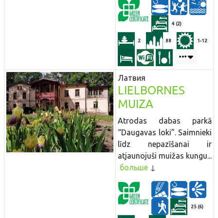
4 (2)
2
88
1-12
Латвия
LIELBORNES
MUIZA
Atrodas dabas parkā
“Daugavas loki”. Saimnieki
līdz nepazīšanai ir
atjaunojuši muižas kungu...
больше
25 (6)