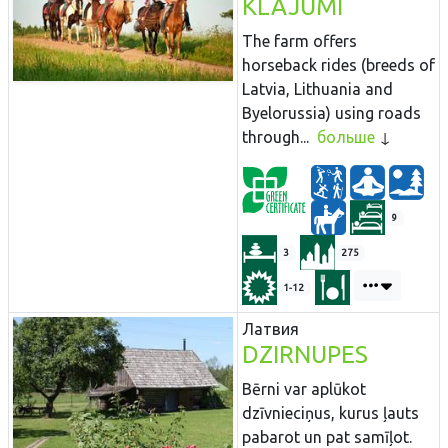
KLAJUMI
The farm offers
horseback rides (breeds of
Latvia, Lithuania and
Byelorussia) using roads
through...
больше
9
3
275
1-12
Латвия
DZIRNUPES
Bērni var aplūkot
dzīvnieciņus, kurus ļauts
pabarot un pat samīļot.