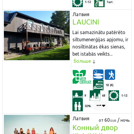
1-12
1шт.
Латвия
LAUCINI
Lai samazinātu patērēto
siltumenerģijas apjomu, ir
nosiltinātas ēkas sienas,
bet istabās veikts...
больше
18 (4)
9
68
1-12
50%
Латвия
60
/
от
ночь
EUR
Конный двор