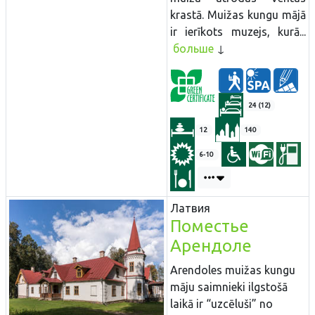
krastā. Muižas kungu mājā
ir ierīkots muzejs, kurā...
больше
24 (12)
12
140
6-10
Латвия
Поместье
Арендоле
Arendoles muižas kungu
māju saimnieki ilgstošā
laikā ir “uzcēluši” no