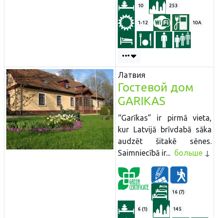
10
253
1-12
10A
Латвия
Гостевой дом
GARIKAS
“Garīkas” ir pirmā vieta,
kur Latvijā brīvdabā sāka
audzēt šitakē sēnes.
Saimniecībā ir...
больше
16 (7)
6 (1)
145