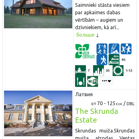
Saimnieki stāsta viesiem
par apkaimes dabas
vērtībām – augiem un
dzīvniekiem, kā arī...
больше
40
7
50
1-12
Латвия
70 - 125
/
от
DBL
EUR
The Skrunda
Estate
Skrundas muiža.Skrundas
muiža atrodas Ventas