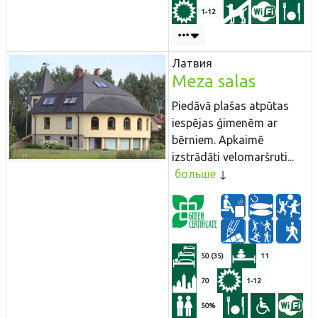
1-12
Латвия
Meza salas
Piedāvā plašas atpūtas
iespējas ģimenēm ar
bērniem. Apkaimē
izstrādāti velomaršruti...
больше
50 (35)
11
70
1-12
50%