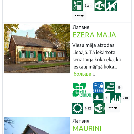
2шт.
Латвия
EZERA MAJA
Viesu māja atrodas
Liepājā. Tā iekārtota
senatnīgā koka ēkā, ko
ieskauj mājīgā koka...
больше
19
5
210
1-12
Латвия
MAURINI