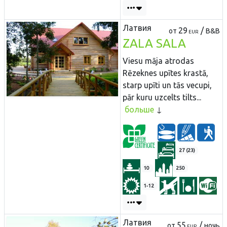
Латвия
29
/
от
B&B
EUR
ZALA SALA
Viesu māja atrodas
Rēzeknes upītes krastā,
starp upīti un tās vecupi,
pār kuru uzcelts tilts...
больше
27 (23)
10
250
1-12
Латвия
55
/
от
ночь
EUR