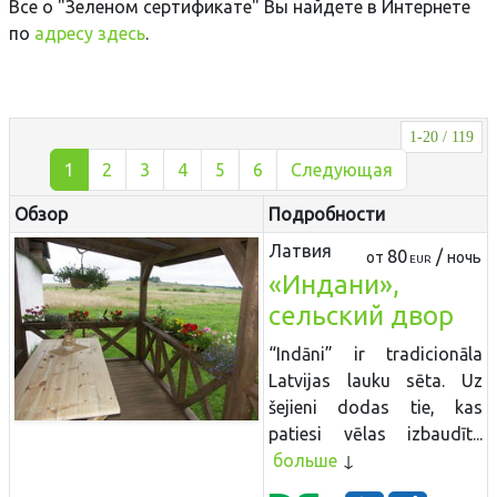
Все о "Зеленом сертификате" Вы найдете в Интернете
по
адресу здесь
.
1-20 / 119
1
2
3
4
5
6
Следующая
Обзор
Подробности
Латвия
80
/
от
ночь
EUR
«Индани»,
сельский двор
“Indāni” ir tradicionāla
Latvijas lauku sēta. Uz
šejieni dodas tie, kas
patiesi vēlas izbaudīt...
больше