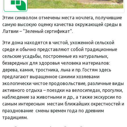
Этим символом отмечены места ночлега, получившие
самую высокую оценку качества окружающей среды в
Латвии – "Зеленый сертификат".
Эти дома находятся в чистой, ухоженной сельской
среде и обычно представляют собой традиционные
сельские усадьбы, построенные из натуральных,
безвредных для здоровья человека материалов:
дерева, камня, тростника, льна и пр. Гостям здесь
предлагают выращенное самими хозяевами
экологически чистое продовольствие, различные виды
активного отдыха – поездки на велосипедах, прогулки,
наблюдение за животными и др., а также экскурсии по
самым интересным местам ближайших окрестностей и
празднование смены времен года по древним
традициям.