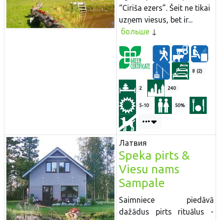
“Ciriša ezers”. Šeit ne tikai
uzņem viesus, bet ir...
больше
8 (2)
2
240
5-10
50%
Латвия
Speka pirts &
Viesu nams
Sampale
Saimniece piedāvā
dažādus pirts rituālus -