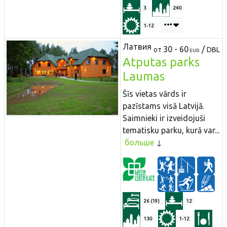
3
240
1-12
Латвия
30 - 60
/
от
DBL
EUR
Atputas parks
Laumas
Šīs vietas vārds ir
pazīstams visā Latvijā.
Saimnieki ir izveidojuši
tematisku parku, kurā var...
больше
26 (19)
12
130
1-12