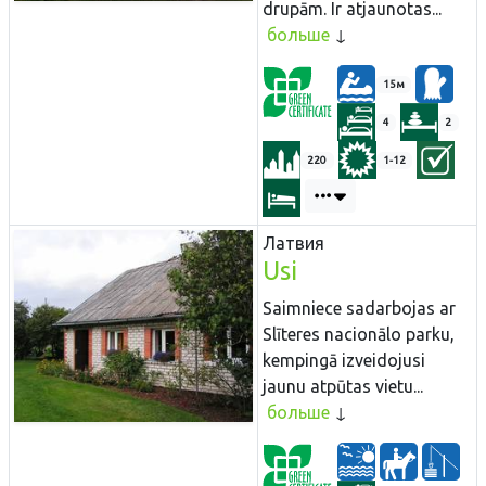
drupām. Ir atjaunotas...
больше
15м
4
2
220
1-12
Латвия
Usi
Saimniece sadarbojas ar
Slīteres nacionālo parku,
kempingā izveidojusi
jaunu atpūtas vietu...
больше