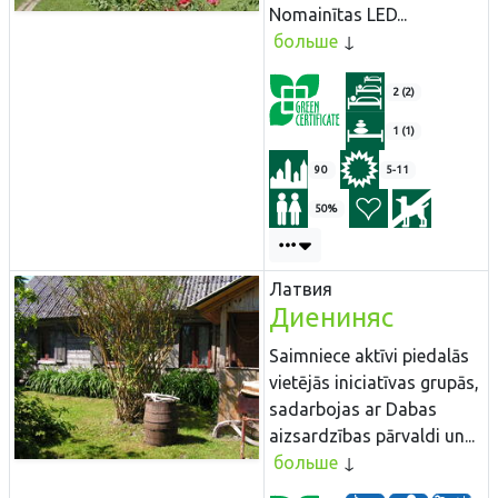
Nomainītas LED...
больше
2 (2)
1 (1)
90
5-11
50%
Латвия
Диениняс
Saimniece aktīvi piedalās
vietējās iniciatīvas grupās,
sadarbojas ar Dabas
aizsardzības pārvaldi un...
больше