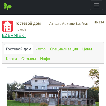
Нo
334
Гостевой дом
Латвия, Vidzeme, Lubānas
novads
EZERNIEKI
Гостевой дом
Фото
Специализация
Цены
Карта
Отзывы
Инфо