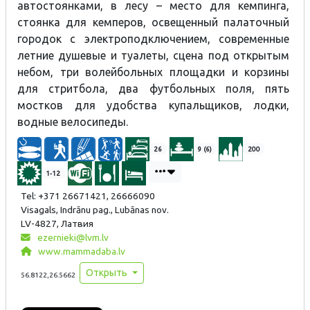
автостоянками, в лесу – место для кемпинга,
стоянка для кемперов, освещенный палаточный
городок с электроподключением, современные
летние душевые и туалеты, сцена под открытым
небом, три волейбольных площадки и корзины
для стритбола, два футбольных поля, пять
мостков для удобства купальщиков, лодки,
водные велосипеды.
26
9 (6)
200
1-12
Tel: +371 26671421, 26666090
Visagals, Indrānu pag., Lubānas nov.
LV-4827, Латвия
ezernieki@lvm.lv
www.mammadaba.lv
Открыть
56.8122,26.5662