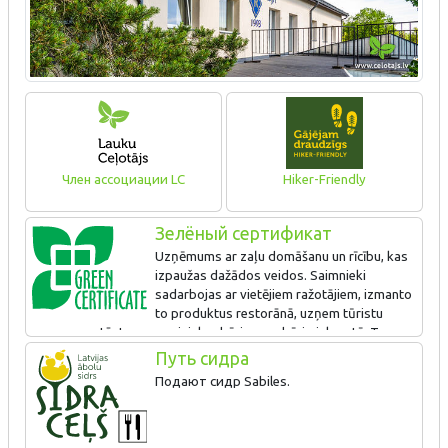
Член ассоциации LC
Hiker-Friendly
Зелёный сертификат
Uzņēmums ar zaļu domāšanu un rīcību, kas
izpaužas dažādos veidos. Saimnieki
sadarbojas ar vietējiem ražotājiem, izmanto
to produktus restorānā, uzņem tūristu
grupas un stāsta par zvejnieku dzīvi un sadzīvi piekrastē. Taupa
resursus, šķiro atkritumus un piedāvā naktsmītnes. Arī gājējiem
Путь сидра
draudzīga vieta. Zaļo sertifikātu iegūst pirmo reizi.
Подают сидр Sabiles.