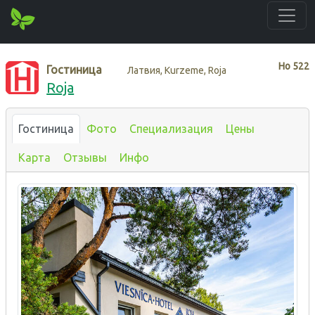
Нo
522
Гостиница
Латвия, Kurzeme, Roja
Roja
Гостиница
Фото
Специализация
Цены
Карта
Отзывы
Инфо