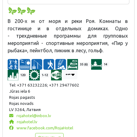
В 200-х м от моря и реки Роя. Комнаты в
гостинице и в отдельных домиках. Одно
- трехдневные программы для групповых
мероприятий - спортивные мероприятия, «Пир у
рыбака», пейнтбол, пикник в лесу, гольф.
35 (6)
14
120
1-12
Tel: +371 63232226; +371 29477602
Jūras iela 6
Rojas pagasts
Rojas novads
LV 3264, Латвия
rojahotel@inbox.lv
rojahotel.lv
www.facebook.com/RojaHotel