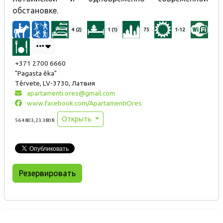
обстановке.
4 (2)
1 (1)
75
1-12
+371 2700 6660
"Pagasta ēka"
Tērvete, LV-3730, Латвия
apartamenti.ores@gmail.com
www.facebook.com/ApartamentiOres
Открыть
56.4803,23.3808
Резервировать