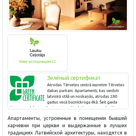
Член ассоциации LC
Зелёный сертификат
Atrodas Tērvetes centrā iepretim Tērvetes
dabas parkam. Apartamenti, kas veidoti
latviskā stilā un noskaņās, atrodas 280
gadus vecā baznīckroga ēkā. Šeit gaida
ģimenes ar bērniem, kuriem ir iespēja doties izziņas pārgājienos
par īpaši aizsargājamu dabas teritoriju – Tērvetes dabas parku.
Апартаменты, устроенные в помещении бывшей
Pērn ēkā atvērts jauns apartaments, vēsturiskajai ēkai atjaunots
харчевни при церкви и выдержанные в лучших
pildrežģa fragments.
традициях Латвийской архитектуры, находятся в