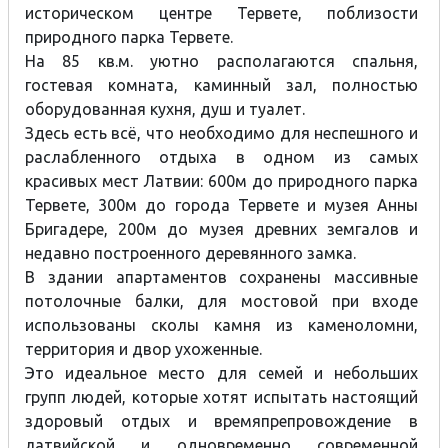
историческом центре Тервете, поблизости
природного парка Тервете.
На 85 кв.м. уютно располагаются спальня,
гостевая комната, каминный зал, полностью
оборудованная кухня, душ и туалет.
Здесь есть всё, что необходимо для неспешного и
раслабленного отдыха в одном из самых
красивых мест Латвии: 600м до природного парка
Тервете, 300м до города Тервете и музея Анны
Бригадере, 200м до музея древних земгалов и
недавно построенного деревянного замка.
В здании апартаментов сохранены массивные
потолочные балки, для мостовой при входе
использованы сколы камня из каменоломни,
территория и двор ухоженные.
Это идеальное место для семей и небольших
групп людей, которые хотят испытать настоящий
здоровый отдых и времяпрепровождение в
латвийской и одновременно современной