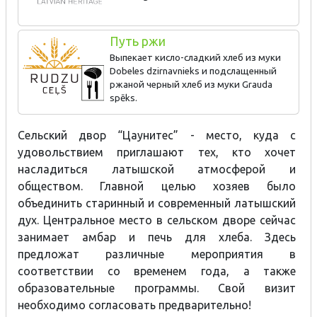
namu un veido galdniecības muzeju.
Путь ржи
Выпекает кисло-сладкий хлеб из муки
Dobeles dzirnavnieks и подслащенный
ржаной черный хлеб из муки Grauda
spēks.
Для индивидуальных посетителей и групп до 30 чел.
Сельский двор “Цаунитес” - место, куда с
Дегустация хлеба, 1–1,5 ч. Выпечка собственного каравая в
дровяной печи, 2–3 ч.
удовольствием приглашают тех, кто хочет
насладиться латышской атмосферой и
обществом. Главной целью хозяев было
объединить старинный и современный латышский
дух. Центральное место в сельском дворе сейчас
занимает амбар и печь для хлеба. Здесь
предложат различные мероприятия в
соответствии со временем года, а также
образовательные программы. Свой визит
необходимо согласовать предварительно!