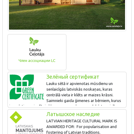
Член ассоциации LC
Зелёный сертификат
Lauku sētā ir apvienotas mūsdienu un
senlaicīgās latviskās noskaņas, kuras
centrālā vieta ir klēts ar maizes krāsni.
Saimnieki gaida ģimenes ar bērniem, kurus
iepazīstina ar izglītojošām programmām un gadskārtu svinību
tradīcijām. Saimnieki rūpējas par apkaimes mežu un pļavu
Латышское наследие
bioloģiskās daudzveidības saglabāšanu, organizē ekskursijas,
LATVIAN HERITAGE CULTURAL MARK IS
kurās stāsta par apkaimes iemītniekiem, kā arī sadarbojas ar
AWARDED FOR: For popularisation and
dabaszinātņu nozares ekspertiem. Saimnieki būvē jaunu viesu
fostering of Latvian traditions.