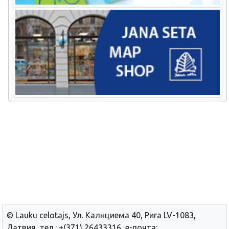
© Lauku сelotajs, Ул. Калнциема 40, Рига LV-1083,
Латвия, тел.: +(371) 26433316, е-почта: