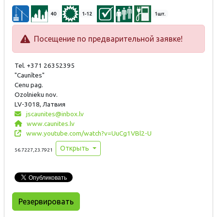
40
1-12
1шт.
Посещение по предварительной заявке!
Tel. +371 26352395
"Caunītes"
Cenu pag.
Ozolnieku nov.
LV-3018, Латвия
jscaunites@inbox.lv
www.caunites.lv
www.youtube.com/watch?v=UuCg1VBl2-U
Открыть
56.7227,23.7921
Резервировать