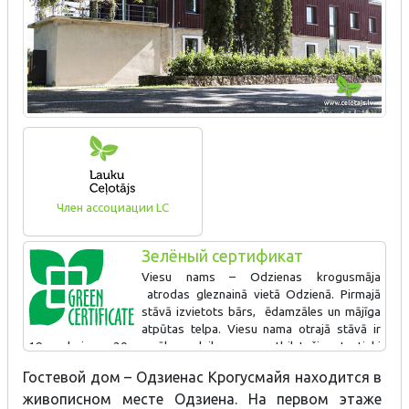
Член ассоциации LC
Зелёный сертификат
Viesu nams – Odzienas krogusmāja
atrodas gleznainā vietā Odzienā. Pirmajā
stāvā izvietots bārs, ēdamzāles un mājīga
atpūtas telpa. Viesu nama otrajā stāvā ir
19.gs. beigu - 20.gs. sākuma laika garam atbilstoši, autentiski
mēbelēti viesu numuri - divvietīgi un ģimenes numuri. Saimnieki
Гостевой дом – Одзиенас Крогусмайя находится в
šķiro atkritumus, pagalmā uzlikta stacionārā elektroauto uzlādes
живописном месте Одзиена. На первом этаже
stacija. Pēc pārtraukuma “Zaļais sertifikāts” ir atjaunots.