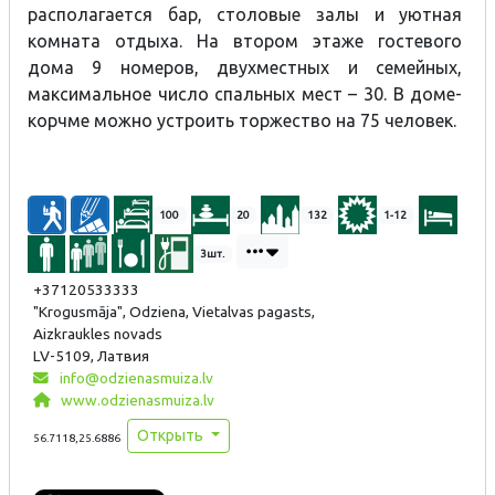
располагается бар, столовые залы и уютная
комната отдыха. На втором этаже гостевого
дома 9 номеров, двухместных и семейных,
максимальное число спальных мест – 30. В доме-
корчме можно устроить торжество на 75 человек.
100
20
132
1-12
3шт.
+37120533333
"Krogusmāja", Odziena, Vietalvas pagasts,
Aizkraukles novads
LV-5109, Латвия
info@odzienasmuiza.lv
www.odzienasmuiza.lv
Открыть
56.7118,25.6886