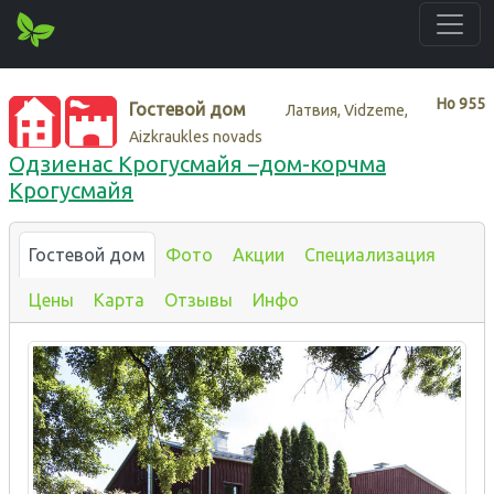
Нo
955
Гостевой дом
Латвия, Vidzeme,
Aizkraukles novads
Одзиенас Крогусмайя –дом-корчма
Крогусмайя
Гостевой дом
Фото
Акции
Специализация
Цены
Карта
Отзывы
Инфо