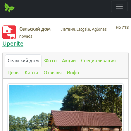
Нo
718
Сельский дом
Латвия, Latgale, Aglonas
novads
Upenite
Сельский дом
Фото
Акции
Специализация
Цены
Карта
Отзывы
Инфо