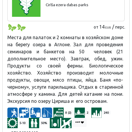
Cirīša ezera dabas parks
14
/
от
перс.
EUR
Места для палаток и 2 комнаты в хозяйском доме
на берегу озера в Аглоне. Зал для проведения
семинаров и банкетов на 50 человек (21
дополнительное место). Завтрак, обед, ужин.
Продукты со своей фермы. Биологическое
хозяйство. Хозяйство производит молочные
продукты, овощи, мясо птицы, яйца. Баня «по-
черному», услуги парильщика. Отдых в старинной
атмосфере у камина. Для детей катание на пони.
Экскурсия по озеру Цириша и его островам.
8 (2)
2
240
5-10
50%