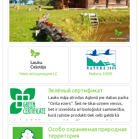
Член ассоциации LC
Natura 2000
Зелёный сертификат
Lauku māja atrodas Aglonā pie dabas parka
“Ciriša ezers”. Šeit ne tikai uzņem viesus,
bet ir izveidota arī bioloģiskā saimniecība,
kurā ražotie produkti tiek celti galdā kā
Latgales kulinārā mantojuma ēdieni. Pērn viesiem uzslieta jauna
pirtiņa.
Особо охраняемая природная
территория