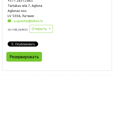
+371 26312465
Tartakas iela 7, Aglona
Aglonas nov.
LV 5304, Латвия
a.upenite@inbox.lv
Открыть
56.1169,26.9923
Резервировать