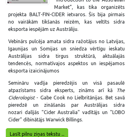
Market”, kas tika organizēts
projekta BALT-FIN-CIDER ietvaros. Šis bija pirmais
no vairākām tikšanās reizēm, kas veltīts sidra
eksporta iespējām uz Austrāliju.
Vebinārs pulcēja amata sidra ražotājus no Latvijas,
Igaunijas un Somijas un sniedza vērtīgu ieskatu
Austrālijas sidra tirgus struktūrā, aktuālajās
tendencēs, normatīvajos aspektos un iespējamos
eksporta izaicinājumos
Semināru vadīja pieredzējis un visā pasaulē
atpazīstams sidra eksperts, zināms arī kā
The
Ciderologist
- Gabe Cook no Lielbritānijas. Bet savā
pieredzē un zināšanās par Austrālijas sidra
nozari dalījās "Cider Australia" vadītājs un "LOBO
Cider" dibinātājs Warwick Billings.
Lasīt pilnu ziņas tekstu ...