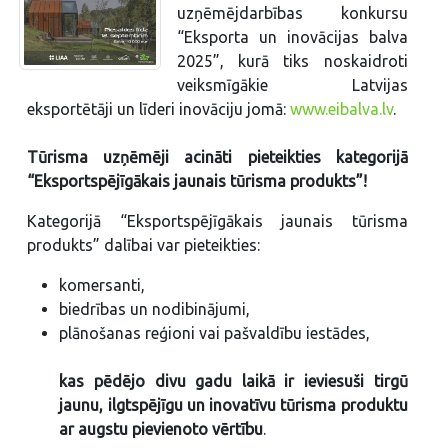
uzņēmējdarbības konkursu
“Eksporta un inovācijas balva
2025”, kurā tiks noskaidroti
veiksmīgākie Latvijas
eksportētāji un līderi inovāciju jomā:
www.eibalva.lv
.
Tūrisma uzņēmēji acināti pieteikties kategorijā
“Eksportspējīgākais jaunais tūrisma produkts”!
Kategorijā “Eksportspējīgākais jaunais tūrisma
produkts” dalībai var pieteikties:
komersanti,
biedrības un nodibinājumi,
plānošanas reģioni vai pašvaldību iestādes,
kas pēdējo divu gadu laikā ir ieviesuši tirgū
jaunu, ilgtspējīgu un inovatīvu tūrisma produktu
ar augstu pievienoto vērtību
.