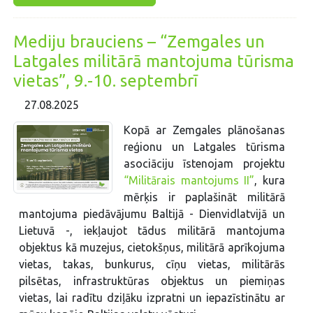
Mediju brauciens – “Zemgales un
Latgales militārā mantojuma tūrisma
vietas”, 9.-10. septembrī
27.08.2025
Kopā ar Zemgales plānošanas
reģionu un Latgales tūrisma
asociāciju īstenojam projektu
“Militārais mantojums II”
, kura
mērķis ir paplašināt militārā
mantojuma piedāvājumu Baltijā - Dienvidlatvijā un
Lietuvā -, iekļaujot tādus militārā mantojuma
objektus kā muzejus, cietokšņus, militārā aprīkojuma
vietas, takas, bunkurus, cīņu vietas, militārās
pilsētas, infrastruktūras objektus un piemiņas
vietas, lai radītu dziļāku izpratni un iepazīstinātu ar