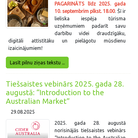
PAGARINĀTS līdz 2025. gada
10. septembrim plkst. 18.00
. Šī ir
lieliska iespēja tūrisma
uzņēmumiem padarīt savu
darbību videi draudzīgāku,
digitāli attīstītāku un pielāgotu mūsdienu
izaicinājumiem!
Lasīt pilnu ziņas tekstu ...
Tiešsaistes vebinārs 2025. gada 28.
augustā: “Introduction to the
Australian Market”
29.08.2025
2025. gada 28. augustā
norisinājās tiešsaistes vebinārs
“Introduction to the Australian