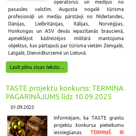
operatorus un medijus no
pasaules valstīm. Augusta nogalē tūrisma
profesionāļi un mediju pārstāvji no Nīderlandes,
Dānijas, Lielbritānijas, Itālijas, Norvēģijas,
Honkongas un ASV devās iepazīšanās braucienā,
apmeklējot kādreizējos militārā mantojuma
objektus, kas pārtapuši par tūrisma vietām Zemgalē,
Latgalē, Dienvidkurzemē un Lietuvā.
Lasīt pilnu ziņas tekstu ...
TASTE projektu konkurss: TERMIŅA
PAGARINĀJUMS līdz 10.09.2025
01.09.2025
Informējam, ka TASTE grantu
projektu konkursa pieteikumu
iesniegšanas
TERMIŅŠ IR