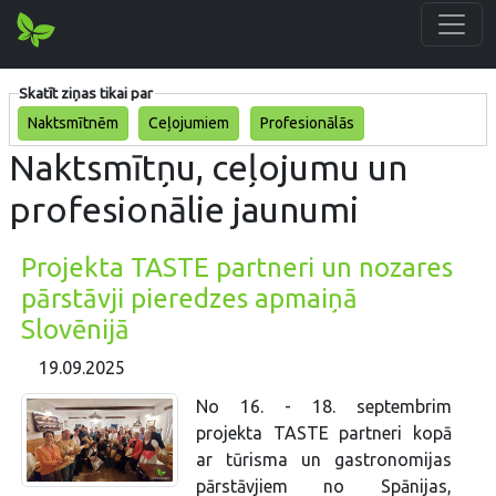
Skatīt ziņas tikai par
Naktsmītnēm
Ceļojumiem
Profesionālās
Naktsmītņu, ceļojumu un
profesionālie jaunumi
Projekta TASTE partneri un nozares
pārstāvji pieredzes apmaiņā
Slovēnijā
19.09.2025
No 16. - 18. septembrim
projekta TASTE partneri kopā
ar tūrisma un gastronomijas
pārstāvjiem no Spānijas,