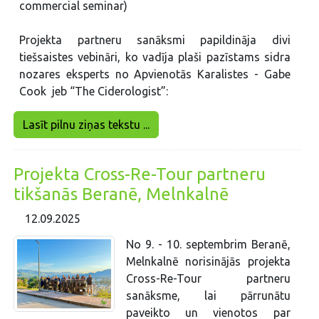
commercial seminar)
Projekta partneru sanāksmi papildināja divi
tiešsaistes vebināri, ko vadīja plaši pazīstams sidra
nozares eksperts no Apvienotās Karalistes - Gabe
Cook jeb “The Ciderologist”:
Lasīt pilnu ziņas tekstu ...
Projekta Cross-Re-Tour partneru
tikšanās Beranē, Melnkalnē
12.09.2025
No 9. - 10. septembrim Beranē,
Melnkalnē norisinājās projekta
Cross-Re-Tour partneru
sanāksme, lai pārrunātu
paveikto un vienotos par