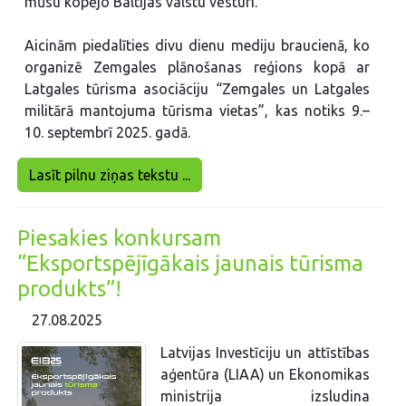
mūsu kopējo Baltijas valstu vēsturi.
Aicinām piedalīties divu dienu mediju braucienā, ko
organizē Zemgales plānošanas reģions kopā ar
Latgales tūrisma asociāciju “Zemgales un Latgales
militārā mantojuma tūrisma vietas”, kas notiks 9.–
10. septembrī 2025. gadā.
Lasīt pilnu ziņas tekstu ...
Piesakies konkursam
“Eksportspējīgākais jaunais tūrisma
produkts”!
27.08.2025
Latvijas Investīciju un attīstības
aģentūra (LIAA) un Ekonomikas
ministrija izsludina