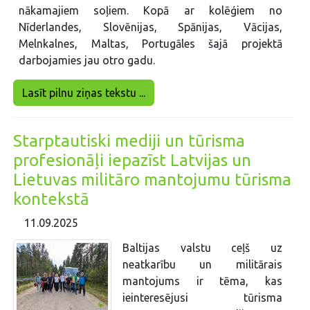
nākamajiem soļiem. Kopā ar kolēģiem no
Nīderlandes, Slovēnijas, Spānijas, Vācijas,
Melnkalnes, Maltas, Portugāles šajā projektā
darbojamies jau otro gadu.
Lasīt pilnu ziņas tekstu ...
Starptautiski mediji un tūrisma
profesionāļi iepazīst Latvijas un
Lietuvas militāro mantojumu tūrisma
kontekstā
11.09.2025
Baltijas valstu ceļš uz
neatkarību un militārais
mantojums ir tēma, kas
ieinteresējusi tūrisma