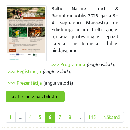
Baltic Nature Lunch &
Reception notiks 2025. gada 3.–
4. septembrī Mančestrā un
Edinburgā, aicinot Lielbritānijas
tūrisma profesionāļus iepazīt
Latvijas un Igaunijas dabas
piedāvājumu.
>>> Programma
(angļu valodā)
>>> Reģistrācija
(angļu valodā)
>>> Prezentācija
(angļu valodā)
Lasīt pilnu ziņas tekstu ...
1
...
4
5
6
7
8
...
115
Nākamā