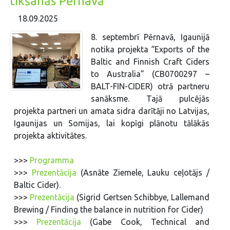
tikšanās Pērnavā
18.09.2025
8. septembrī Pērnavā, Igaunijā
notika projekta “Exports of the
Baltic and Finnish Craft Ciders
to Australia” (CB0700297 –
BALT-FIN-CIDER) otrā partneru
sanāksme. Tajā pulcējās
projekta partneri un amata sidra darītāji no Latvijas,
Igaunijas un Somijas, lai kopīgi plānotu tālākās
projekta aktivitātes.
>>>
Programma
>>>
Prezentācija
(Asnāte Ziemele, Lauku ceļotājs /
Baltic Cider).
>>>
Prezentācija
(Sigrid Gertsen Schibbye, Lallemand
Brewing / Finding the balance in nutrition for Cider)
>>>
Prezentācija
(Gabe Cook, Technical and