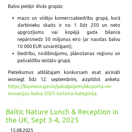
Balvu piešķir divās grupās:
mazo un vidējo komercsabiedrību grupā, kurā
darbinieku skaits ir no 1 līdz 250 un neto
apgrozījums vai kopējā gada bilance
nepārsniedz 50 miljonus eiro (ar naudas balvu
10 000 EUR uzvarētājam);
biedrību, nodibinājumu, plānošanas reģionu un
pašvaldību iestāžu grupā.
Pieteikumus atklātajam konkursam esat aicināti
iesniegt līdz 12. septembrim, aizpildot anketu:
https://business.gov.lv/pakalpojumi/eksporta-un-
inovacijas-balva-2025-turisma-kategorija
.
Baltic Nature Lunch & Reception in
the UK, Sept 3-4, 2025
15.08.2025