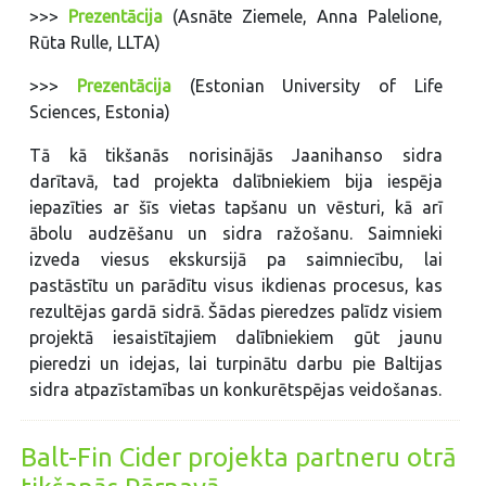
>>>
Prezentācija
(Asnāte Ziemele, Anna Palelione,
Rūta Rulle, LLTA)
>>>
Prezentācija
(Estonian University of Life
Sciences, Estonia)
Tā kā tikšanās norisinājās Jaanihanso sidra
darītavā, tad projekta dalībniekiem bija iespēja
iepazīties ar šīs vietas tapšanu un vēsturi, kā arī
ābolu audzēšanu un sidra ražošanu. Saimnieki
izveda viesus ekskursijā pa saimniecību, lai
pastāstītu un parādītu visus ikdienas procesus, kas
rezultējas gardā sidrā. Šādas pieredzes palīdz visiem
projektā iesaistītajiem dalībniekiem gūt jaunu
pieredzi un idejas, lai turpinātu darbu pie Baltijas
sidra atpazīstamības un konkurētspējas veidošanas.
Balt-Fin Cider projekta partneru otrā