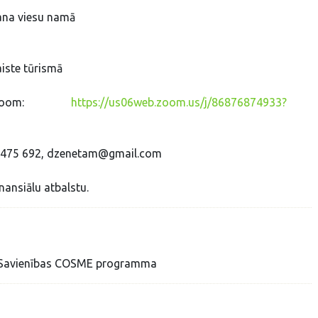
šana viesu namā
iste tūrismā
ā Zoom:
https://us06web.zoom.us/j/86876874933?
29 475 692, dzenetam@gmail.com
nansiālu atbalstu.
as Savienības COSME programma