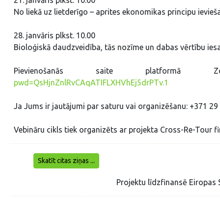
No liekā uz lietderīgo – aprites ekonomikas principu ievie
28. janvāris plkst. 10.00
Bioloģiskā daudzveidība, tās nozīme un dabas vērtību iesa
Pievienošanās saite platform
pwd=QsHjnZnlRvCAqATIFLXHVhEj5drPTv.1
Ja Jums ir jautājumi par saturu vai organizēšanu: +371 
Vebināru cikls tiek organizēts ar projekta Cross-Re-Tour fi
Skatīt citas ziņas ...
Projektu līdzfinansē Eirop