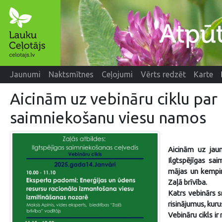
Jaunumi
Naktsmītnes
Ceļojumi
Vērts redzēt
Karte
Aicinām uz vebināru ciklu par 
saimniekošanu viesu namos
Aicinām uz jaun
Ilgtspējīgas sa
mājas un kempin
Zaļā brīvība.
Katrs vebinārs s
risinājumus, kur
Vebināru cikls i