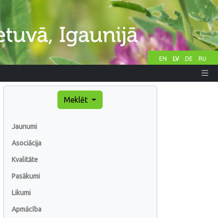
EN
LV
DE
RU
Meklēt
Jaunumi
Asociācija
Kvalitāte
Pasākumi
Likumi
Apmācība