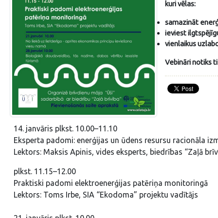
kuri vēlas:
samazināt enerģ
ieviest ilgtspējī
vienlaikus uzlab
Vebināri notiks t
14. janvāris plkst. 10.00–11.10
Eksperta padomi: enerģijas un ūdens resursu racionāla i
Lektors: Maksis Apinis, vides eksperts, biedrības “Zaļā brīv
plkst. 11.15–12.00
Praktiski padomi elektroenerģijas patēriņa monitoringā
Lektors: Toms Irbe, SIA “Ekodoma” projektu vadītājs
21. janvāris plkst. 10.00