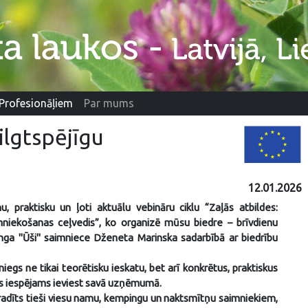
Profesionāļiem
Par mums
ilgtspējīgu
12.01.2026
u, praktisku un ļoti aktuālu vebināru ciklu “Zaļās atbildes:
imniekošanas ceļvedis”, ko organizē mūsu biedre – brīvdienu
ga "Ūši" saimniece Dženeta Marinska sadarbībā ar biedrību
niegs ne tikai teorētisku ieskatu, bet arī konkrētus, praktiskus
us iespējams ieviest savā uzņēmumā.
r radīts tieši viesu namu, kempingu un naktsmītņu saimniekiem,