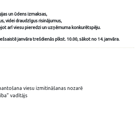
ijas un ūdens izmaksas,
gus, videi draudzīgus risinājumus,
ojot arī viesu pieredzi un uzņēmuma konkurētspēju.
iešsaistē janvāra trešdienās plkst. 10.00, sākot no 14. janvāra.
zmantošana viesu izmitināšanas nozarē
ība” vadītājs