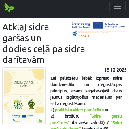
Atklāj sidra
garšas un
dodies ceļā pa sidra
darītavām
15.12.2025
Lai palīdzētu labāk izprast sidra
daudzveidību un degustācijas
principus, esam sagatavojuši divus
jaunus izglītojošus materiālus par
sidra degustēšanu:
1)
praktisku video pamācību
un
2) brošūru
“Sidra garšu
piezīmes”
(latviešu valodā) /
“Sidra
garšu piezīmes”
(angļu valodā)