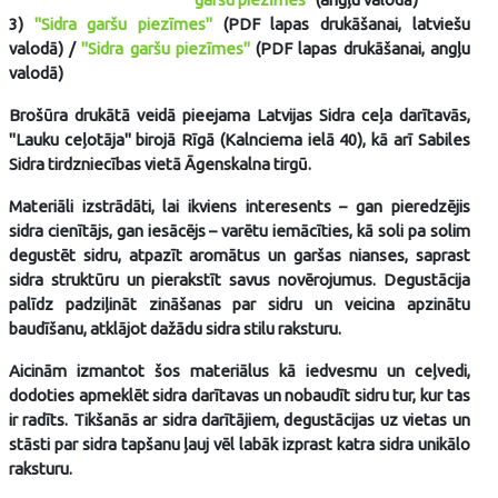
3)
"Sidra garšu piezīmes"
(PDF lapas drukāšanai, latviešu
valodā) /
"Sidra garšu piezīmes"
(PDF lapas drukāšanai, angļu
valodā)
Brošūra drukātā veidā pieejama Latvijas Sidra ceļa darītavās,
"Lauku ceļotāja" birojā Rīgā (Kalnciema ielā 40), kā arī Sabiles
Sidra tirdzniecības vietā Āgenskalna tirgū.
Materiāli izstrādāti, lai ikviens interesents – gan pieredzējis
sidra cienītājs, gan iesācējs – varētu iemācīties, kā soli pa solim
degustēt sidru, atpazīt aromātus un garšas nianses, saprast
sidra struktūru un pierakstīt savus novērojumus. Degustācija
palīdz padziļināt zināšanas par sidru un veicina apzinātu
baudīšanu, atklājot dažādu sidra stilu raksturu.
Aicinām izmantot šos materiālus kā iedvesmu un ceļvedi,
dodoties apmeklēt sidra darītavas un nobaudīt sidru tur, kur tas
ir radīts. Tikšanās ar sidra darītājiem, degustācijas uz vietas un
stāsti par sidra tapšanu ļauj vēl labāk izprast katra sidra unikālo
raksturu.