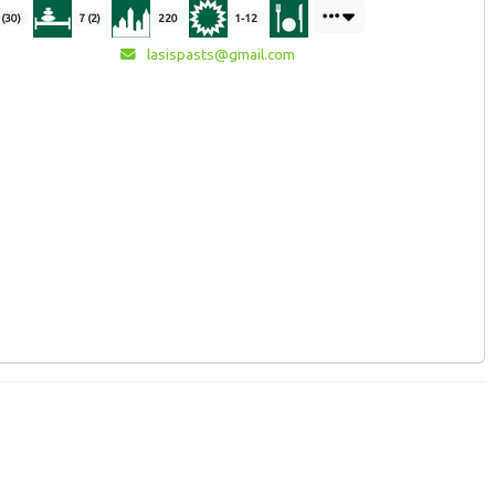
 (30)
7 (2)
220
1-12
lasispasts@gmail.com