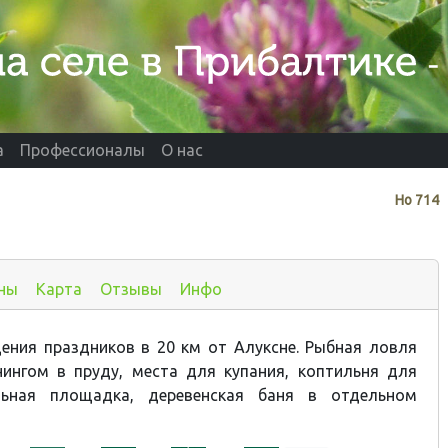
а
Профессионалы
О нас
Нo
714
ны
Карта
Отзывы
Инфо
ения праздников в 20 км от Алуксне. Рыбная ловля
нингом в пруду, места для купания, коптильня для
льная площадка, деревенская баня в отдельном