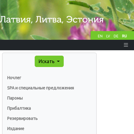
EN
LV
DE
RU
Искать
Ночлег
SPA и специальные предложения
Паромы
Прибалтика
Резервировать
Издание