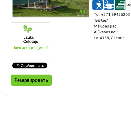
20
Tel: +371 29436203
"Bitītes"
Mālupes pag.
Alūksnes nov.
LV-4358, Латвия
Член ассоциации LC
Резервировать