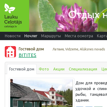
Новости
Ночлег
Маршруты
Места осмотра
Карт
Гостевой дом
Латвия, Vidzeme, Alūksnes novads
BITITES
Гостевой дом
Фото
Акции
Специализация
Це
Дом для провед
удочкой и спин
рыбы, танцева
здании.