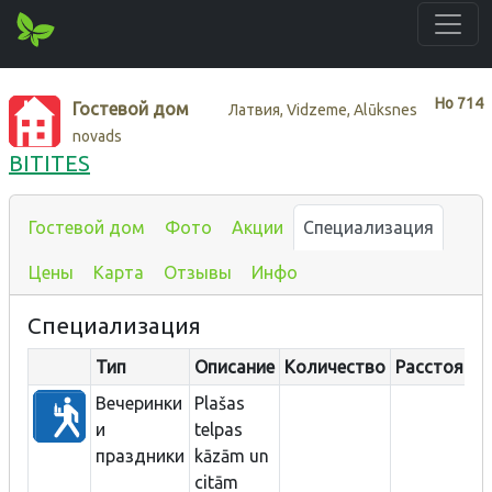
Нo
714
Гостевой дом
Латвия, Vidzeme, Alūksnes
novads
BITITES
Гостевой дом
Фото
Акции
Специализация
Цены
Карта
Отзывы
Инфо
Специализация
Тип
Описание
Количество
Расстояние
Вечеринки
Plašas
и
telpas
праздники
kāzām un
citām