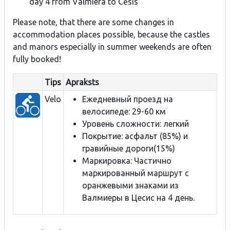
day 4 from Valmiera to Cēsis
Please note, that there are some changes in
accommodation places possible, because the castles
and manors especially in summer weekends are often
fully booked!
Tips
Apraksts
Velo
Ежедневный проезд на
велосипеде: 29-60 км
Уровень сложности: легкий
Покрытие: асфальт (85%) и
гравийные дороги(15%)
Маркировка: Частично
маркированный маршрут с
оранжевыми знаками из
Валмиеры в Цесис на 4 день.