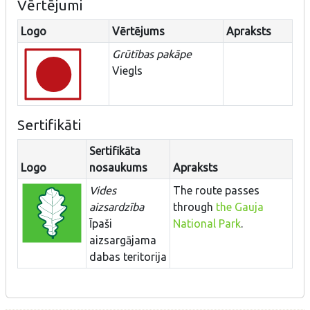
Vērtējumi
Logo
Vērtējums
Apraksts
Grūtības pakāpe
Viegls
Sertifikāti
Sertifikāta
Logo
nosaukums
Apraksts
Vides
The route passes
aizsardzība
through
the Gauja
Īpaši
National Park
.
aizsargājama
dabas teritorija