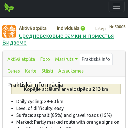
Nr
50003
Aktīvā atpūta
Individuāla
Latvija
Средневековые замки и поместья
Видземе
Aktīvā atpūta
Foto
Maršruts
Praktiskā info
Cenas
Karte
Stāsti
Atsauksmes
Praktiskā informācija
Kopējie attālumi
ar velosipēdu
213
km
Daily cycling: 29-60 km
Level of difficulty: easy
Surface: asphalt (85%) and gravel roads (15%)
Marked: Partly marked route with orange signs on