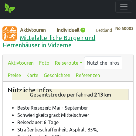
No
50003
Aktivtouren
Individuell
Lettland
Mittelalterliche Burgen und
Herrenhäuser in Vidzeme
Aktivtouren
Foto
Reiseroute
Nützliche Infos
Preise
Karte
Geschichten
Referenzen
Nützliche Infos
Gesamtstrecke
per fahrrad
213
km
Beste Reisezeit: Mai - September
Schwierigkeitsgrad: Mittelschwer
Reisedauer: 6 Tage
Straßenbeschaffenheit: Asphalt 85%,