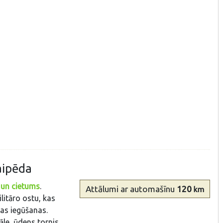
aipēda
 un cietums
.
Attālumi
ar automašīnu
120
km
litāro ostu, kas
bas iegūšanas.
āle, ūdens tornis,