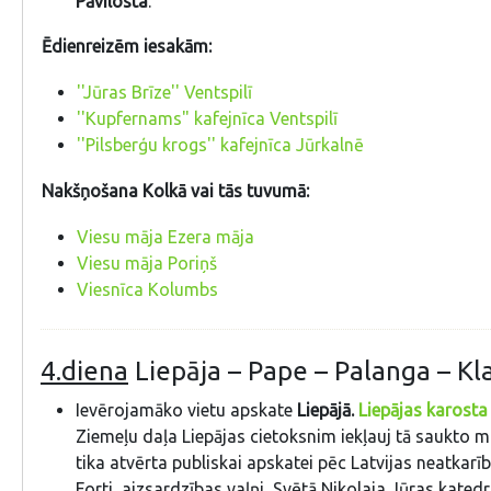
Pāvilosta
.
Ēdienreizēm iesakām:
''Jūras Brīze'' Ventspilī
''Kupfernams" kafejnīca Ventspilī
''Pilsberģu krogs'' kafejnīca Jūrkalnē
Nakšņošana Kolkā vai tās tuvumā:
Viesu māja Ezera māja
Viesu māja Poriņš
Viesnīca Kolumbs
4.diena
Liepāja – Pape – Palanga – Kl
Ievērojamāko vietu apskate
Liepājā.
Liepājas karosta
Ziemeļu daļa Liepājas cietoksnim iekļauj tā saukto mi
tika atvērta publiskai apskatei pēc Latvijas neatkarī
Forti, aizsardzības vaļņi, Svētā Nikolaja Jūras katedr