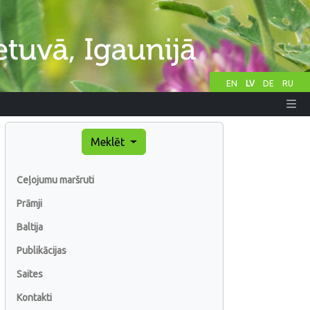
EN
LV
DE
RU
Meklēt
Ceļojumu maršruti
Prāmji
Baltija
Publikācijas
Saites
Kontakti