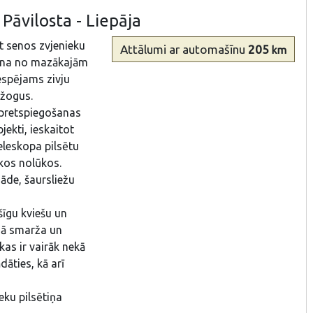
Pāvilosta - Liepāja
ēt senos zvjenieku
Attālumi
ar automašīnu
205
km
viena no mazākajām
espējams zivju
 žogus.
 pretspiegošanas
jekti, ieskaitot
eleskopa pilsētu
skos nolūkos.
āde, šaursliežu
ršīgu kviešu un
mā smarža un
kas ir vairāk nekā
dāties, kā arī
eku pilsētiņa