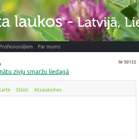
Profesionāļiem
Par mums
Nr
50132
a
inātu zivju smaržu liedagā
Karte
Stāsti
Atsauksmes