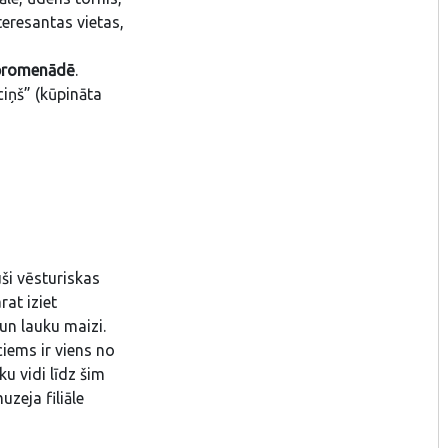
teresantas vietas,
u promenādē
.
iņš” (kūpināta
juši vēsturiskas
at iziet
un lauku maizi.
iems ir viens no
u vidi līdz šim
zeja filiāle