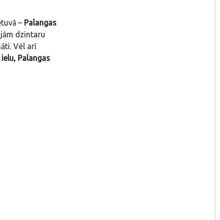
etuvā –
Palangas
kajām dzintaru
ti. Vēl arī
ielu, Palangas