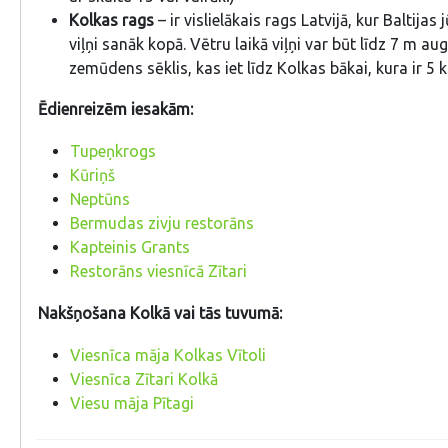
Kolkas rags
– ir vislielākais rags Latvijā, kur Baltijas 
viļņi sanāk kopā. Vētru laikā viļņi var būt līdz 7 m aug
zemūdens sēklis, kas iet līdz Kolkas bākai, kura ir 5 
Ēdienreizēm iesakām:
Tupeņkrogs
Kūriņš
Neptūns
Bermudas zivju restorāns
Kapteinis Grants
Restorāns viesnīcā Zītari
Nakšņošana Kolkā vai tās tuvumā:
Viesnīca māja Kolkas Vītoli
Viesnīca Zītari Kolkā
Viesu māja Pītagi