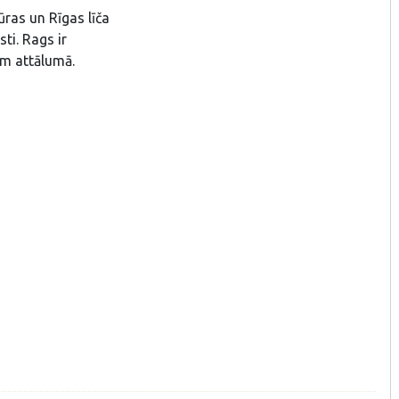
jūras un Rīgas līča
sti. Rags ir
km attālumā.