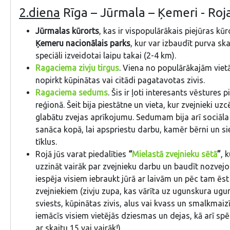
2.diena
Rīga – Jūrmala – Ķemeri - Roj
Jūrmalas kūrorts
, kas ir vispopulārākais piejūras kūro
Ķemeru nacionālais parks
, kur var izbaudīt purva ska
speciāli izveidotai laipu takai (2-4 km).
Ragaciema zivju tirgus
. Viena no populārākajām viet
nopirkt kūpinātas vai citādi pagatavotas zivis.
Ragaciema sedums
. Šis ir ļoti interesants vēstures p
reģionā. Šeit bija piestātne un vieta, kur zvejnieki uzc
glabātu zvejas aprīkojumu. Sedumam bija arī sociāla 
sanāca kopā, lai apspriestu darbu, kamēr bērni un si
tīklus.
Rojā jūs varat piedalīties
“
Mielastā zvejnieku sētā
”
, 
uzzināt vairāk par zvejnieku darbu un baudīt nozvejot
iespēja visiem iebraukt jūrā ar laivām un pēc tam ēs
zvejniekiem (zivju zupa, kas vārīta uz ugunskura ugu
sviests, kūpinātas zivis, alus vai kvass un smalkmaizī
iemācīs visiem vietējās dziesmas un dejas, kā arī spē
ar skaitu 15 vai vairāk!)