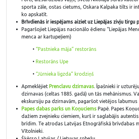
sporta zāle, ostas cietums, Oskara Kalpaka tilts ir in
ko apskatīt.
Brīvdienās ir iespējams aiziet uz Liepājas zivju tirg
Pagaršojiet Liepājas nacionālo ēdienu “Liepājas Menc
menca ar kartupeļiem)
•
“Pastnieka māja” restorāns
•
Restorāns Upe
•
“Jūrnieka ligzda” krodziņš
Apmeklējiet
Prenclavu dzirnavas
. Īpašnieki ir uzturē
dzirnavas (celtas 1885. gadā) un tās mehānismus. Var
ekskursiju pa dzirnavām, pagaršot vietējos labumus 
Papes dabas parks un Koņuciems
Papē. Papes Koņuc
dažiem zvejnieku ciemiem, kurš ir saglabājis autentisk
brīdim. Te atrodas Latvijas Etnogrāfiskā brīvdabas mu
Vītolnieki.
Šķērso Latvijas / Lietuvas robežu.