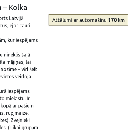
a – Kolka
rts Latvijā.
Attālumi
ar automašīnu
170
km
tus, ejot cauri
ām, kur iespējams
iemineklis šajā
ēla mājiņas, lai
nozīme – vīri šeit
evietes veidoja
kurā iespējams
o mielastu. Ir
t kopā ar pašiem
ns, rupjmaize,
tes). Zvejnieki
les. (Tikai grupām