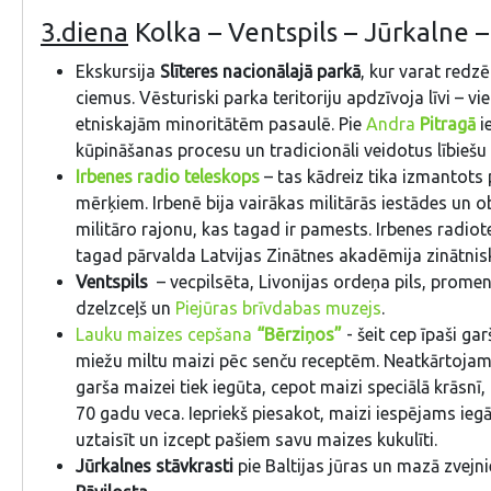
3.diena
Kolka – Ventspils – Jūrkalne – 
Ekskursija
Slīteres nacionālajā parkā
, kur varat redz
ciemus. Vēsturiski parka teritoriju apdzīvoja līvi – 
etniskajām minoritātēm pasaulē. Pie
Andra
Pitragā
i
kūpināšanas procesu un tradicionāli veidotus lībiešu
Irbenes radio teleskops
– tas kādreiz tika izmantots
mērķiem. Irbenē bija vairākas militārās iestādes un ob
militāro rajonu, kas tagad ir pamests. Irbenes radiot
tagad pārvalda Latvijas Zinātnes akadēmija zinātni
Ventspils
– vecpilsēta, Livonijas ordeņa pils, promen
dzelzceļš un
Piejūras brīvdabas muzejs
.
Lauku maizes cepšana
“Bērziņos”
- šeit cep īpaši ga
miežu miltu maizi pēc senču receptēm. Neatkārtoja
garša maizei tiek iegūta, cepot maizi speciālā krāsnī, 
70 gadu veca. Iepriekš piesakot, maizi iespējams iegā
uztaisīt un izcept pašiem savu maizes kukulīti.
Jūrkalnes stāvkrasti
pie Baltijas jūras un mazā zvejni