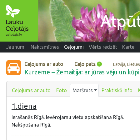
Jaunumi
Naktsmītnes
Ceļojumi
Vērts redzēt
Karte
Ceļojums ar auto
Ceļo pats
Latvija, Lietuv
Kurzeme – Žemaitija: ar jūras vēju un kūp
Ceļojums ar auto
Foto
Maršruts
Praktiskā info
1.diena
Ierašanās Rīgā. Ievērojamu vietu apskatīšana Rīgā.
Nakšņošana Rīgā.