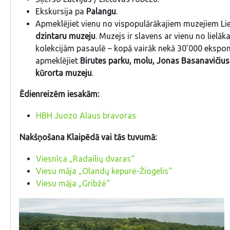
Ekskursija pa
Palangu
.
Apmeklējiet vienu no vispopulārākajiem muzejiem Li
dzintaru muzeju
. Muzejs ir slavens ar vienu no lielā
kolekcijām pasaulē – kopā vairāk nekā 30’000 eksponā
apmeklējiet
Birutes parku, molu, Jonas Basanavičius 
kūrorta muzeju
.
Ēdienreizēm iesakām:
HBH Juozo Alaus bravoras
Nakšņošana Klaipēdā vai tās tuvumā:
Viesnīca „Radailių dvaras“
Viesu māja „Olandų kepurė-Žiogelis“
Viesu māja „Gribžė“