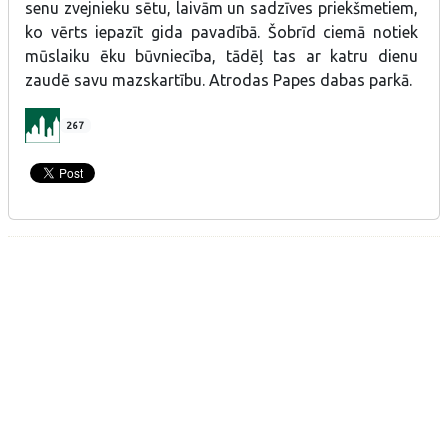
senu zvejnieku sētu, laivām un sadzīves priekšmetiem,
ko vērts iepazīt gida pavadībā. Šobrīd ciemā notiek
mūslaiku ēku būvniecība, tādēļ tas ar katru dienu
zaudē savu mazskartību. Atrodas
Papes dabas parkā.
267