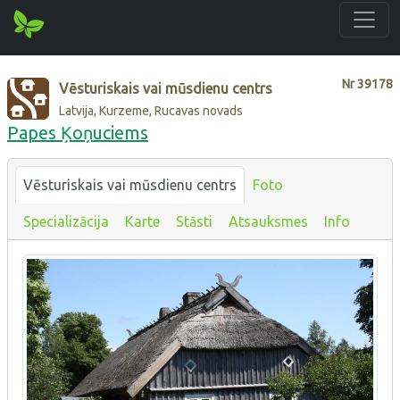
Nr
39178
Vēsturiskais vai mūsdienu centrs
Latvija, Kurzeme, Rucavas novads
Papes Ķoņuciems
Vēsturiskais vai mūsdienu centrs
Foto
Specializācija
Karte
Stāsti
Atsauksmes
Info