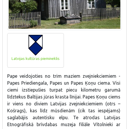
Latvijas kultūras piemineklis
Pape
veidojoties no trim maziem zvejniekciemiem -
Papes Priediengala, Papes un Papes Ķoņu ciema. Visi
ciemi izstiepušies turpat piecu kilometru garumā
līdztekus Baltijas jūras krasta līnijai. Papes Ķoņu ciems
ir viens no diviem Latvijas zvejniekciemiem (otrs –
Košrags), kas līdz mūsdienām (cik tas iespējams)
saglabājis autentisku elpu. Te atrodas Latvijas
Etnogrāfiskā brīvdabas muzeja filiāle
Vītolnieki
ar