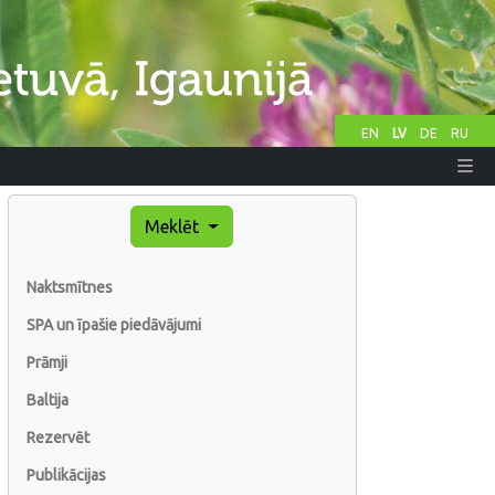
EN
LV
DE
RU
Meklēt
Naktsmītnes
SPA un īpašie piedāvājumi
Prāmji
Baltija
Rezervēt
Publikācijas