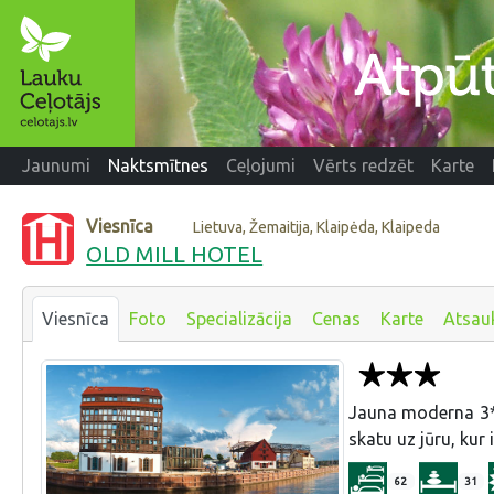
Jaunumi
Naktsmītnes
Ceļojumi
Vērts redzēt
Karte
Viesnīca
Lietuva, Žemaitija, Klaipėda, Klaipeda
OLD MILL HOTEL
Viesnīca
Foto
Specializācija
Cenas
Karte
Atsau
Jauna moderna 3* 
skatu uz jūru, kur
62
31