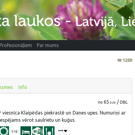
Profesionāļiem
Par mums
Nr
1200
ksmes
Info
65
/
no
DBL
EUR
viesnīca Klaipēdas piekrastē un Danes upes. Numuriņi ar
 iespējams vērot saulrietu un kuģus.
1-12