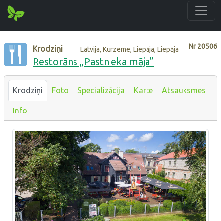
Nr
20506
Krodziņi
Latvija, Kurzeme, Liepāja, Liepāja
Restorāns „Pastnieka māja”
Krodziņi
Foto
Specializācija
Karte
Atsauksmes
Info