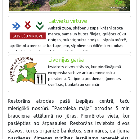
Latviešu virtuve
Aukstā zupa, skābeņu zupa, krāsnī cepta
menca, sama un butes filejas, grilētas cūku
ribiņas, bukstiņputra speķa – sīpola mērcē,
apdūmota menca ar kartupeļiem, sīpoliem un dillēm keramikas
podiņā, kartupeļu pankūkas, plānās pankūkas, rupjmaizes
kārtojums.
Livonijas garša
Izvietots divos stāvos, kur piedāvājumā
Īpašais ēdiens: „Liepājas menciņi” – apdūmota menca ar
eiropeiska virtuve ar kurzemniecisku
kartupeļiem, sīpoliem un dillēm keramikas podiņā.
piesitienu. Darījuma pusdienas, ģimenes
svinības, banketi un semināri.
''Strebjamais čamdenis''-lapu salāti rūgušpiena zostē, Lustīga
Restorāns atrodas pašā Liepājas centrā, taču
burkānu un spinātu krēmzupa; Krāsnī cepta menca,
sama,butes,sviesta zivs un laša filejas; ''Liepājas menciņi''-
mierīgākā nostūrī. "Pastnieka māja" atrodas 5 min
podiņā; Grilētas cūku ribiņas, liellopa gaļa, jērs un vista; bukstiņa
brauciena attālumā no jūras. Piemērota vieta, kur
biezputra ar kūpinātas gaļas sīpolu mērci, kartupeļu
paslēpties no ārpasaules. Restorāns izvietots divos
pankūkas; ''Pikantās vēstulītes''- cepti-pildīti buļļa pauti; Pastas
stāvos, kuros organizē banketus, seminārus, darījuma
un veģetārie ēdieni; Kārtainās mīklas bļodiņā ieceptas meža ogas
ar olu krēmu un pašu gatavotu plombīra saldējumu un citi deserti.
pusdienas, ģimenes svinības. Iespējams rezervēt visu