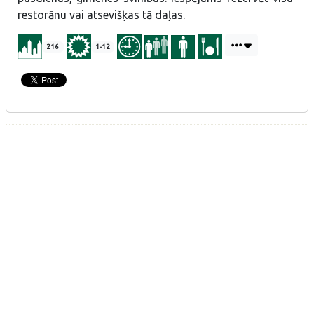
restorānu vai atsevišķas tā daļas.
216
1-12