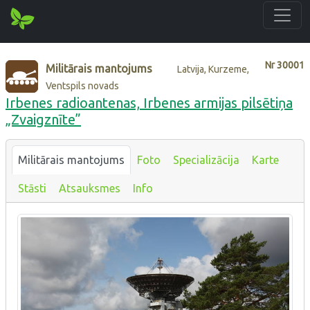
Nr
30001
Militārais mantojums
Latvija, Kurzeme,
Ventspils novads
Irbenes radioantenas, Irbenes armijas pilsētiņa
„Zvaigznīte”
Militārais mantojums
Foto
Specializācija
Karte
Stāsti
Atsauksmes
Info