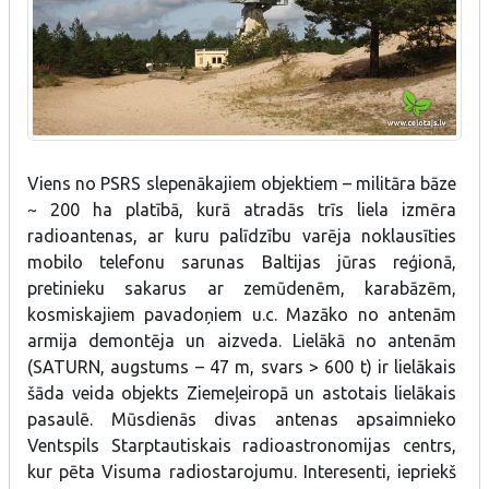
Viens no PSRS slepenākajiem objektiem – militāra bāze
~ 200 ha platībā, kurā atradās trīs liela izmēra
radioantenas, ar kuru palīdzību varēja noklausīties
mobilo telefonu sarunas Baltijas jūras reģionā,
pretinieku sakarus ar zemūdenēm, karabāzēm,
kosmiskajiem pavadoņiem u.c. Mazāko no antenām
armija demontēja un aizveda. Lielākā no antenām
(
SATURN
, augstums – 47 m, svars > 600 t) ir lielākais
šāda veida objekts Ziemeļeiropā un astotais lielākais
pasaulē. Mūsdienās divas antenas apsaimnieko
Ventspils Starptautiskais radioastronomijas centrs,
kur pēta Visuma radiostarojumu. Interesenti, iepriekš