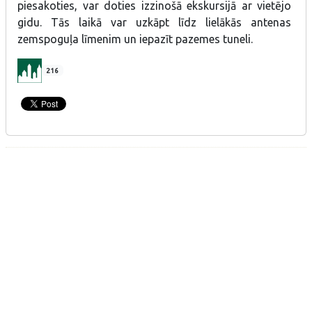
piesakoties, var doties izzinošā ekskursijā ar vietējo
gidu. Tās laikā var uzkāpt līdz lielākās antenas
zemspoguļa līmenim un iepazīt pazemes tuneli.
216