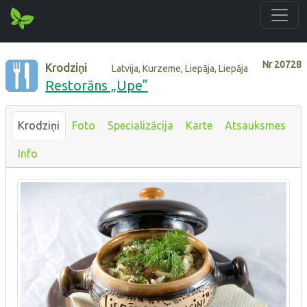
Nr
20728
Krodziņi
Latvija, Kurzeme, Liepāja, Liepāja
Restorāns „Upe”
Krodziņi
Foto
Specializācija
Karte
Atsauksmes
Info