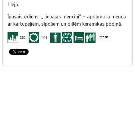
fileja.
Īpašais ēdiens: „Liepājas menciņi” – apdūmota menca
ar kartupeļiem, sīpoliem un dillēm keramikas podiņā.
220
1-12