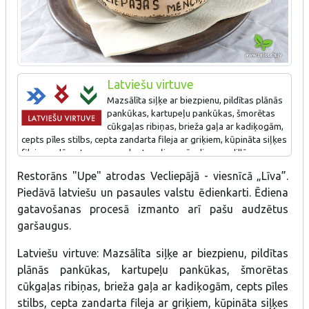
Latviešu virtuve
Mazsālīta siļķe ar biezpienu, pildītas plānās
pankūkas, kartupeļu pankūkas, šmorētas
cūkgaļas ribiņas, brieža gaļa ar kadiķogām,
cepts pīles stilbs, cepta zandarta fileja ar griķiem, kūpināta siļķes
fileja, apdūmota menca ar kartupeļiem, sīpoliem un dillēm
keramikas podiņā.
Restorāns "Upe" atrodas Vecliepājā - viesnīcā „Līva”.
Piedāvā latviešu un pasaules valstu ēdienkarti. Ēdiena
gatavošanas procesā izmanto arī pašu audzētus
garšaugus.
Latviešu virtuve: Mazsālīta siļķe ar biezpienu, pildītas
plānās pankūkas, kartupeļu pankūkas, šmorētas
cūkgaļas ribiņas, brieža gaļa ar kadiķogām, cepts pīles
stilbs, cepta zandarta fileja ar griķiem, kūpināta siļķes