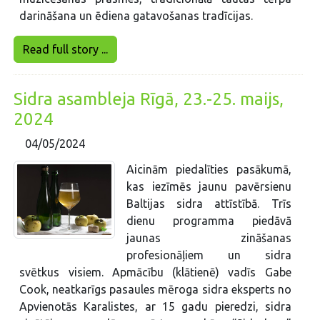
darināšana un ēdiena gatavošanas tradīcijas.
Read full story ...
Sidra asambleja Rīgā, 23.-25. maijs,
2024
04/05/2024
Aicinām piedalīties pasākumā,
kas iezīmēs jaunu pavērsienu
Baltijas sidra attīstībā. Trīs
dienu programma piedāvā
jaunas zināšanas
profesionāļiem un sidra
svētkus visiem. Apmācību (klātienē) vadīs Gabe
Cook, neatkarīgs pasaules mēroga sidra eksperts no
Apvienotās Karalistes, ar 15 gadu pieredzi, sidra