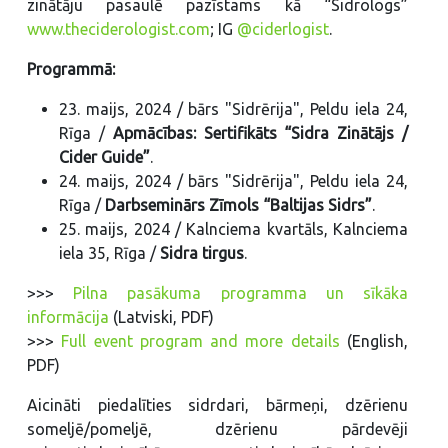
zinātāju pasaulē pazīstams kā “Sidrologs”
www.theciderologist.com
; IG
@ciderlogist
.
Programmā:
23. maijs, 2024 / bārs "Sidrērija", Peldu iela 24,
Rīga /
Apmācības: Sertifikāts “Sidra Zinātājs /
Cider Guide”
.
24. maijs, 2024 / bārs "Sidrērija", Peldu iela 24,
Rīga /
Darbseminārs Zīmols “Baltijas Sidrs”
.
25. maijs, 2024 / Kalnciema kvartāls, Kalnciema
iela 35, Rīga /
Sidra tirgus
.
>>>
Pilna pasākuma programma un sīkāka
informācija
(Latviski, PDF)
>>>
Full event program and more details
(English,
PDF)
Aicināti piedalīties sidrdari, bārmeņi, dzērienu
someljē/pomeljē, dzērienu pārdevēji