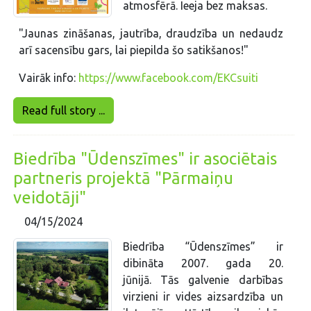
atmosfērā. Ieeja bez maksas.
"Jaunas zināšanas, jautrība, draudzība un nedaudz
arī sacensību gars, lai piepilda šo satikšanos!"
Vairāk info:
https://www.facebook.com/EKCsuiti
Read full story ...
Biedrība "Ūdenszīmes" ir asociētais
partneris projektā "Pārmaiņu
veidotāji"
04/15/2024
Biedrība “Ūdenszīmes” ir
dibināta 2007. gada 20.
jūnijā. Tās galvenie darbības
virzieni ir vides aizsardzība un