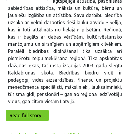
ilgtspējīga attīstība, pilsoniskās
sabiedrības attīstība, māksla un kultūra, bērnu un
jauniešu izglītība un attīstība. Savu darbību biedrība
uzsāka ar vēlmi darboties tieši lauku apvidū - Sēlijā,
kas ir ļoti attālināts no lielajām pilsētām. Reģionā,
kas ir bagāts ar dabas vērtībām, kultūrvēsturisko
mantojumu un sirsnīgiem un apņēmīgiem cilvēkiem.
Paralēli biedrības dibināšanai tika uzsākta arī
piemērotu telpu meklēšana reģionā. Tika apskatītas
dažādas ēkas, taču īstā izrādījās 2003. gadā slēgtā
Kaldabruņas skola. Biedrības biedru vidū ir
pedagogi, vides aizsardzības, finansu un projektu
menedžmenta speciālisti, mākslinieki, lauksaimnieki,
tūrisma gidi, pensionāri – gan no reģiona iedzīvotāju
vidus, gan citām vietām Latvijā.
Read full story ...