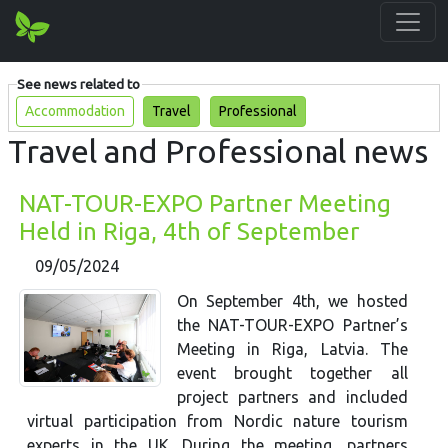
See news related to
Accommodation
Travel
Professional
Travel and Professional news
NAT-TOUR-EXPO Partner Meeting
Held in Riga, 4th of September
09/05/2024
On September 4th, we hosted
the NAT-TOUR-EXPO Partner’s
Meeting in Riga, Latvia. The
event brought together all
project partners and included
virtual participation from Nordic nature tourism
experts in the UK. During the meeting, partners