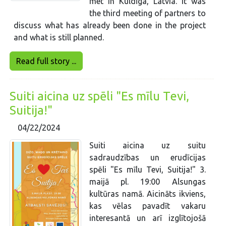
met in Kuldīga, Latvia. It was
the third meeting of partners to
discuss what has already been done in the project
and what is still planned.
Read full story ...
Suiti aicina uz spēli "Es mīlu Tevi,
Suitija!"
04/22/2024
Suiti aicina uz suitu
sadraudzības un erudīcijas
spēli "Es mīlu Tevi, Suitija!" 3.
maijā pl. 19:00 Alsungas
kultūras namā. Aicināts ikviens,
kas vēlas pavadīt vakaru
interesantā un arī izglītojošā