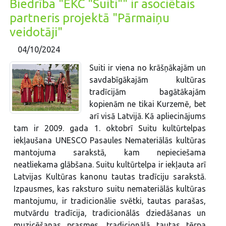
Biedrība "EKC "Suiti"" ir asociētais
partneris projektā "Pārmaiņu
veidotāji"
04/10/2024
Suiti ir viena no krāšņākajām un
savdabīgākajām kultūras
tradīcijām bagātākajām
kopienām ne tikai Kurzemē, bet
arī visā Latvijā. Kā apliecinājums
tam ir 2009. gada 1. oktobrī Suitu kultūrtelpas
iekļaušana UNESCO Pasaules Nemateriālās kultūras
mantojuma sarakstā, kam nepieciešama
neatliekama glābšana. Suitu kultūrtelpa ir iekļauta arī
Latvijas Kultūras kanonu tautas tradīciju sarakstā.
Izpausmes, kas raksturo suitu nemateriālās kultūras
mantojumu, ir tradicionālie svētki, tautas parašas,
mutvārdu tradīcija, tradicionālās dziedāšanas un
muzicēšanas prasmes, tradicionālā tautas tērpa