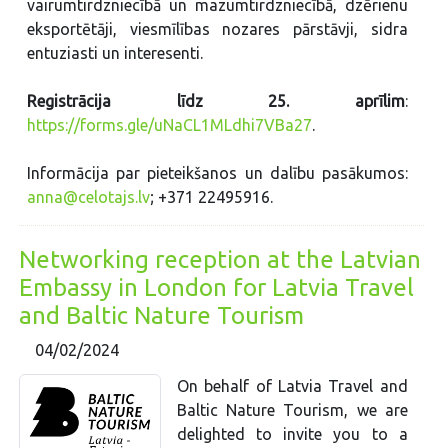
vairumtirdzniecībā un mazumtirdzniecībā, dzērienu
eksportētāji, viesmīlības nozares pārstāvji, sidra
entuziasti un interesenti.
Registrācija līdz 25. aprīlim
:
https://forms.gle/uNaCL1MLdhi7VBa27
.
Informācija par pieteikšanos un dalību pasākumos:
anna@celotajs.lv
; +371 22495916.
Networking reception at the Latvian
Embassy in London for Latvia Travel
and Baltic Nature Tourism
04/02/2024
On behalf of Latvia Travel and
Baltic Nature Tourism, we are
delighted to invite you to a