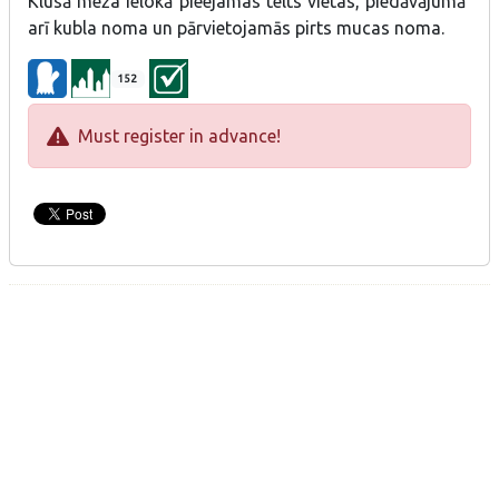
Klusā meža ielokā pieejamas telts vietas, piedāvājumā
arī kubla noma un pārvietojamās pirts mucas noma.
152
Must register in advance!