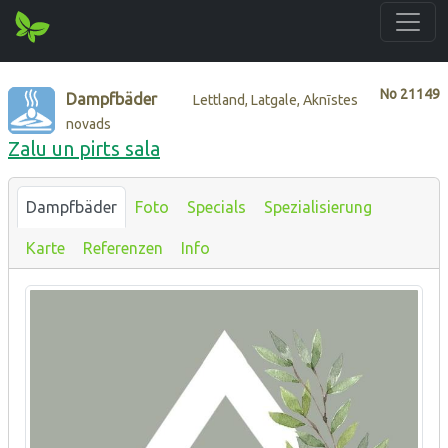
No
21149
Dampfbäder
Lettland, Latgale, Aknīstes
novads
Zalu un pirts sala
Dampfbäder
Foto
Specials
Spezialisierung
Karte
Referenzen
Info