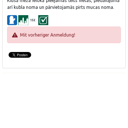
Klusā meža ielokā pieejamas telts vietas, piedāvājumā
arī kubla noma un pārvietojamās pirts mucas noma.
152
Mit vorheriger Anmeldung!