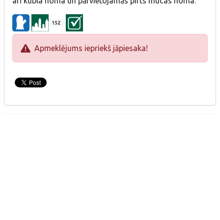
arī kubla noma un pārvietojamās pirts mucas noma.
152
Apmeklējums iepriekš jāpiesaka!