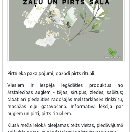
Pirtnieka pakalpojumi, dažādi pirts rituāli.
Viesiem ir iespēja iegādāties produktus no
ārstniecības augiem - tējas, sīrupus, ziedes, salātus;
tāpat arī piedalīties radošajās meistarklasēs tinktūru,
masāžas eļļu gatavošanā. Informatīvā lekcija par
augiem un pirti, pirts rituāliem.
Klusā meža ielokā pieejamas telts vietas, piedāvājumā