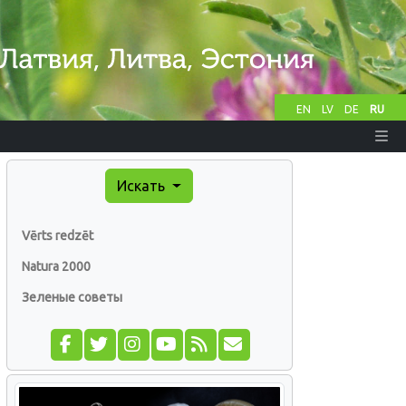
EN
LV
DE
RU
Искать
Vērts redzēt
Natura 2000
Зеленые советы