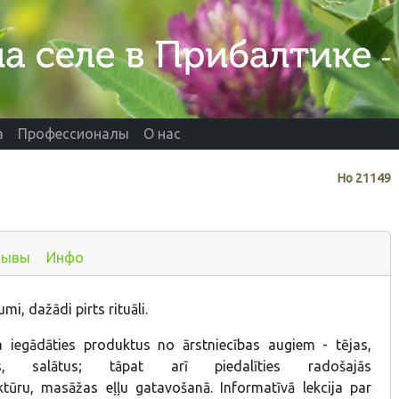
а
Профессионалы
О нас
Нo
21149
зывы
Инфо
mi, dažādi pirts rituāli.
a iegādāties produktus no ārstniecības augiem - tējas,
es, salātus; tāpat arī piedalīties radošajās
ktūru, masāžas eļļu gatavošanā. Informatīvā lekcija par