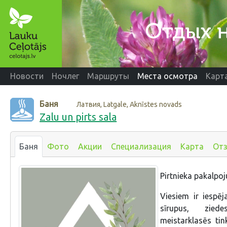
Новости
Ночлег
Маршруты
Места осмотра
Карт
Баня
Латвия, Latgale, Aknīstes novads
Zalu un pirts sala
Баня
Фото
Акции
Специализация
Карта
От
Pirtnieka pakalpoju
Viesiem ir iespēj
sīrupus, zied
meistarklasēs tin