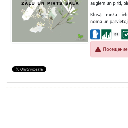
augiem un pirti, pi
Klusā meža ielo
noma un pārvieto
152
Посещение 