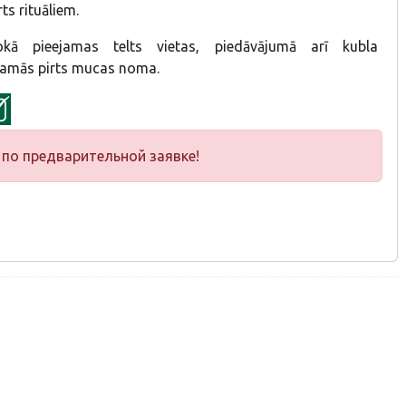
rts rituāliem.
kā pieejamas telts vietas, piedāvājumā arī kubla
jamās pirts mucas noma.
по предварительной заявке!