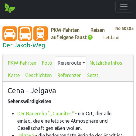
No
50205
PKW-Fahrten
Reisen
auf eigene Faust
Lettland
Der Jakob-Weg
PKW-Fahrten
Foto
Reiseroute
Nützliche Infos
Karte
Geschichten
Referenzen
Setzt
Cena - Jelgava
Sehenswürdigkeiten
Der Bauernhof „Caunites“
- ein Ort, der alle
einläd, die eine lettische Atmosphäre und
Gesellschaft genießen wollen.
Jelgava
- die bedeutendste Periode der Stadt ist