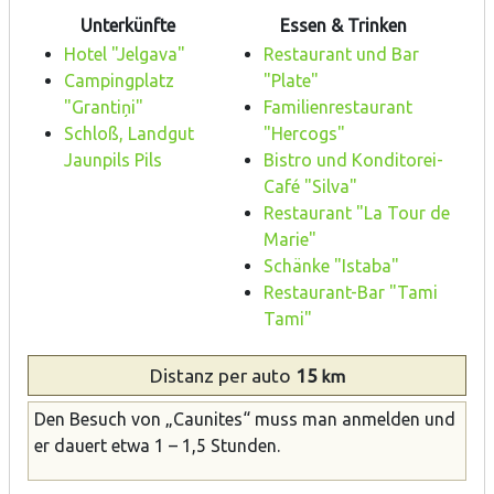
Unterkünfte
Essen & Trinken
Hotel "Jelgava"
Restaurant und Bar
Campingplatz
"Plate"
"Grantiņi"
Familienrestaurant
Schloß, Landgut
"Hercogs"
Jaunpils Pils
Bistro und Konditorei-
Café "Silva"
Restaurant "La Tour de
Marie"
Schänke "Istaba"
Restaurant-Bar "Tami
Tami"
Distanz
per auto
15
km
Den Besuch von „Caunites“ muss man anmelden und
er dauert etwa 1 – 1,5 Stunden.