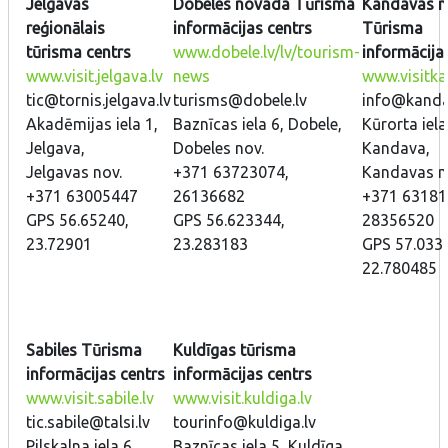
Jelgavas
Dobeles novada Tūrisma
Kandavas 
reģionālais
informācijas centrs
Tūrisma
tūrisma centrs
www.dobele.lv/lv/tourism-
informācija
www.visit.jelgava.lv
news
www.visitka
tic@tornis.jelgava.lv
turisms@dobele.lv
info@kanda
Akadēmijas iela 1,
Baznīcas iela 6, Dobele,
Kūrorta iela
Jelgava,
Dobeles nov.
Kandava,
Jelgavas nov.
+371 63723074,
Kandavas n
+371 63005447
26136682
+371 63181
GPS 56.65240,
GPS 56.623344,
28356520
23.72901
23.283183
GPS 57.033
22.780485
Sabiles Tūrisma
Kuldīgas tūrisma
informācijas centrs
informācijas centrs
www.visit.sabile.lv
www.visit.kuldiga.lv
tic.sabile@talsi.lv
tourinfo@kuldiga.lv
Pilskalna iela 6,
Baznīcas iela 5, Kuldīga,