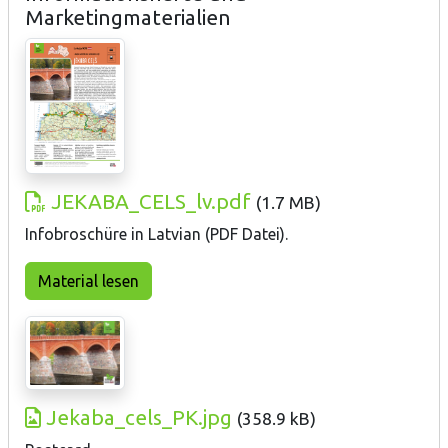
Marketingmaterialien
JEKABA_CELS_lv.pdf
(
1.7 MB
)
Infobroschüre in Latvian (PDF Datei).
Material lesen
Jekaba_cels_PK.jpg
(
358.9 kB
)