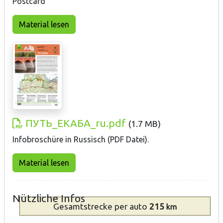
Postcard
Material lesen
ПУТЬ_ЕКАБА_ru.pdf
(
1.7 MB
)
Infobroschüre in Russisch (PDF Datei).
Material lesen
Nützliche Infos
Gesamtstrecke
per auto
215
km