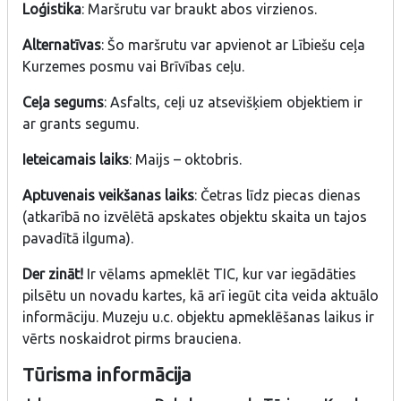
Loģistika
: Maršrutu var braukt abos virzienos.
Alternatīvas
: Šo maršrutu var apvienot ar Lībiešu ceļa
Kurzemes posmu vai Brīvības ceļu.
Ceļa segums
: Asfalts, ceļi uz atsevišķiem objektiem ir
ar grants segumu.
Ieteicamais laiks
: Maijs – oktobris.
Aptuvenais veikšanas laiks
: Četras līdz piecas dienas
(atkarībā no izvēlētā apskates objektu skaita un tajos
pavadītā ilguma).
Der zināt!
Ir vēlams apmeklēt TIC, kur var iegādāties
pilsētu un novadu kartes, kā arī iegūt cita veida aktuālo
informāciju. Muzeju u.c. objektu apmeklēšanas laikus ir
vērts noskaidrot pirms brauciena.
Tūrisma informācija