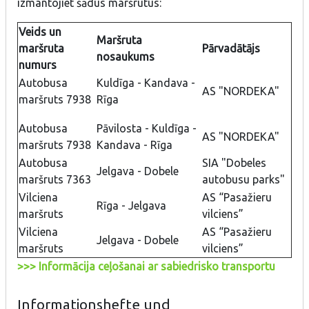
izmantojiet šādus maršrutus:
Veids un
Maršruta
maršruta
Pārvadātājs
nosaukums
numurs
Autobusa
Kuldīga - Kandava -
AS "NORDEKA"
maršruts 7938
Rīga
Autobusa
Pāvilosta - Kuldīga -
AS "NORDEKA"
maršruts 7938
Kandava - Rīga
Autobusa
SIA "Dobeles
Jelgava - Dobele
maršruts 7363
autobusu parks"
Vilciena
AS “Pasažieru
Rīga - Jelgava
maršruts
vilciens”
Vilciena
AS “Pasažieru
Jelgava - Dobele
maršruts
vilciens”
>>> Informācija ceļošanai ar sabiedrisko transportu
Informationshefte und