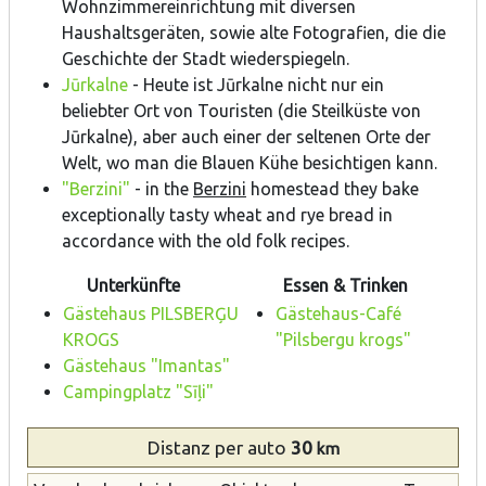
Wohnzimmereinrichtung mit diversen
Haushaltsgeräten, sowie alte Fotografien, die die
Geschichte der Stadt wiederspiegeln.
Jūrkalne
- Heute ist Jūrkalne nicht nur ein
beliebter Ort von Touristen (die Steilküste von
Jūrkalne), aber auch einer der seltenen Orte der
Welt, wo man die Blauen Kühe besichtigen kann.
"Berzini"
- in the
Berzini
homestead they bake
exceptionally tasty wheat and rye bread in
accordance with the old folk recipes.
Unterkünfte
Essen & Trinken
Gästehaus PILSBERĢU
Gästehaus-Café
KROGS
"Pilsbergu krogs"
Gästehaus "Imantas"
Campingplatz "Sīļi"
Distanz
per auto
30
km