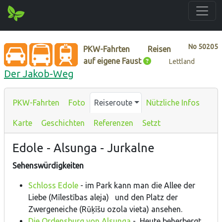
No
50205
PKW-Fahrten
Reisen
auf eigene Faust
Lettland
Der Jakob-Weg
PKW-Fahrten
Foto
Reiseroute
Nützliche Infos
Karte
Geschichten
Referenzen
Setzt
Edole - Alsunga - Jurkalne
Sehenswürdigkeiten
Schloss Edole
- im Park kann man die Allee der
Liebe (Mīlestības aleja) und den Platz der
Zwergeneiche (Rūķīšu ozola vieta) ansehen.
Die Ordensburg von Alsunga
- Heute beherbergt