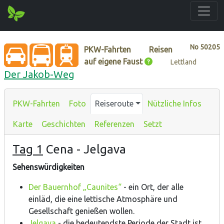
No
50205
PKW-Fahrten
Reisen
auf eigene Faust
Lettland
Der Jakob-Weg
PKW-Fahrten
Foto
Reiseroute
Nützliche Infos
Karte
Geschichten
Referenzen
Setzt
Tag 1
Cena - Jelgava
Sehenswürdigkeiten
Der Bauernhof „Caunites“
- ein Ort, der alle
einläd, die eine lettische Atmosphäre und
Gesellschaft genießen wollen.
Jelgava
- die bedeutendste Periode der Stadt ist