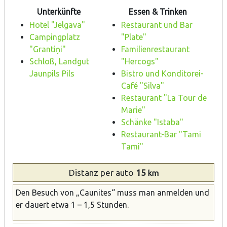
Unterkünfte
Essen & Trinken
Hotel "Jelgava"
Restaurant und Bar
Campingplatz
"Plate"
"Grantiņi"
Familienrestaurant
Schloß, Landgut
"Hercogs"
Jaunpils Pils
Bistro und Konditorei-
Café "Silva"
Restaurant "La Tour de
Marie"
Schänke "Istaba"
Restaurant-Bar "Tami
Tami"
Distanz
per auto
15
km
Den Besuch von „Caunites“ muss man anmelden und
er dauert etwa 1 – 1,5 Stunden.