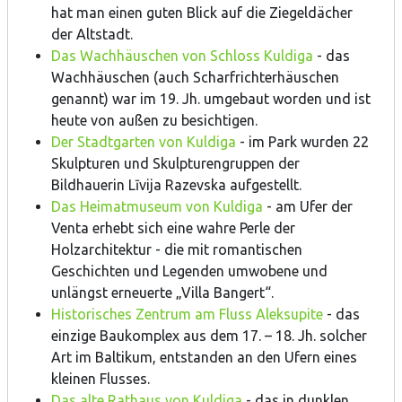
hat man einen guten Blick auf die Ziegeldächer
der Altstadt.
Das Wachhäuschen von Schloss Kuldiga
- das
Wachhäuschen (auch Scharfrichterhäuschen
genannt) war im 19. Jh. umgebaut worden und ist
heute von außen zu besichtigen.
Der Stadtgarten von Kuldiga
- im Park wurden 22
Skulpturen und Skulpturengruppen der
Bildhauerin Līvija Razevska aufgestellt.
Das Heimatmuseum von Kuldiga
- am Ufer der
Venta erhebt sich eine wahre Perle der
Holzarchitektur - die mit romantischen
Geschichten und Legenden umwobene und
unlängst erneuerte „Villa Bangert“.
Historisches Zentrum am Fluss Aleksupite
- das
einzige Baukomplex aus dem 17. – 18. Jh. solcher
Art im Baltikum, entstanden an den Ufern eines
kleinen Flusses.
Das alte Rathaus von Kuldiga
- das in dunklen