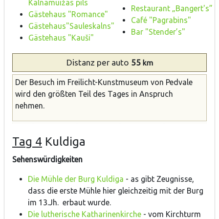
Kalnamuižas pils
Restaurant „Bangert's”
Gästehaus "Romance"
Café "Pagrabins"
Gästehaus"Sauleskalns"
Bar "Stender’s"
Gästehaus "Kauši"
Distanz
per auto
55
km
Der Besuch im Freilicht-Kunstmuseum von Pedvale
wird den größten Teil des Tages in Anspruch
nehmen.
Tag 4
Kuldiga
Sehenswürdigkeiten
Die Mühle der Burg Kuldiga
- as gibt Zeugnisse,
dass die erste Mühle hier gleichzeitig mit der Burg
im 13.Jh. erbaut wurde.
Die lutherische Katharinenkirche
- vom Kirchturm