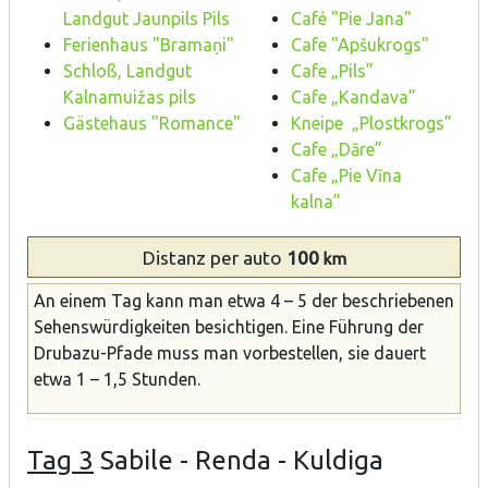
Landgut Jaunpils Pils
Café "Pie Jana"
Ferienhaus "Bramaņi"
Cafe "Apšukrogs"
Schloß, Landgut
Cafe „Pils”
Kalnamuižas pils
Cafe „Kandava”
Gästehaus "Romance"
Kneipe „Plostkrogs”
Cafe „Dāre”
Cafe „Pie Vīna
kalna”
Distanz
per auto
100
km
An einem Tag kann man etwa 4 – 5 der beschriebenen
Sehenswürdigkeiten besichtigen. Eine Führung der
Drubazu-Pfade muss man vorbestellen, sie dauert
etwa 1 – 1,5 Stunden.
Tag 3
Sabile - Renda - Kuldiga