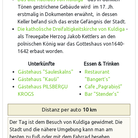
Tönen gestrichene Gebäude wird im 17. Jh.
erstmalig in Dokumenten erwähnt, in dessen
Keller befand sich das erste Gefängnis der Stadt.
Die katholische Dreifaltigkeitskirche von Kuldiga
-
als Treuegabe Herzog Jakob Kettlers an den
polnischen König war das Gotteshaus von1640-
1642 erbaut worden.
Unterkünfte
Essen & Trinken
Gästehaus "Sauleskalns"
Restaurant
Gästehaus "Kauši"
"Bangert's"
Gästehaus PILSBERĢU
Cafe „Pagrabiņš”
KROGS
Bar "Stender’s"
Distanz
per auto
10
km
Der Tag ist dem Besuch von Kuldīga gewidmet. Die
Stadt und die nähere Umgebung kann man am
besten zu Fuß oder mit dem Fahrrad besehen.