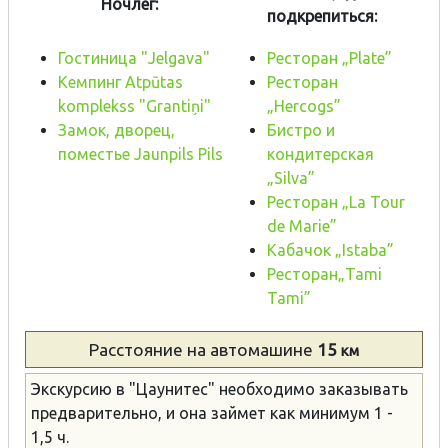
Ночлег:
подкрепиться:
Гостиница "Jelgava"
Pесторан „Plate”
Кемпинг Atpūtas
Pесторан
komplekss "Grantiņi"
„Hercogs”
Замок, дворец,
Бистро и
поместье Jaunpils Pils
кондитерская
„Silva”
Pесторан „La Tour
de Marie”
Kабачок „Istaba”
Pесторан„Tami
Tami”
Расстояние
на автомашине
15
км
Экскурсию в "Цаунитес" необходимо заказывать
предварительно, и она займет как минимум 1 -
1,5 ч.