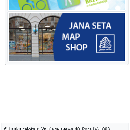
© Lauku сelotajs, Ул. Калнциема 40, Рига LV-1083,