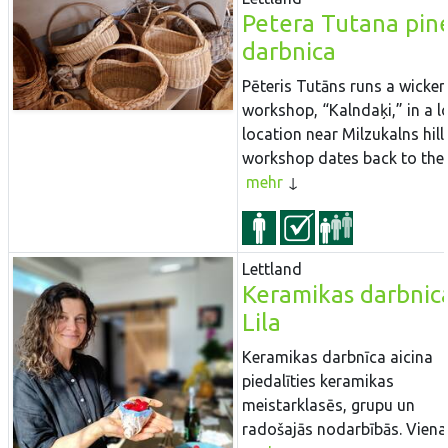
Petera Tutana pin
darbnica
Pēteris Tutāns runs a wicke
workshop, “Kalndaķi,” in a l
location near Milzukalns hill
workshop dates back to the..
mehr
Lettland
Keramikas darbnic
Lila
Keramikas darbnīca aicina
piedalīties keramikas
meistarklasēs, grupu un
radošajās nodarbībās. Viena.