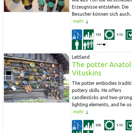
Erzeugnisse entstehen. Die
Besucher können sich auch...
mehr
155
1-12
Lettland
The potter Anatoli
Vituskins
The potter embodies traditi
pottery skills. He offers
candlesticks and two-prong
lighting elements, and he uses
mehr
250
1-12