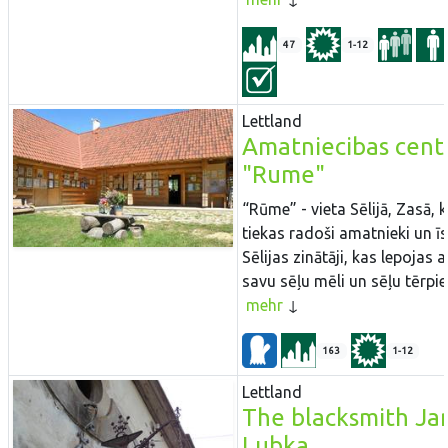
47
1-12
Lettland
Amatniecibas cent
"Rume"
“Rūme” - vieta Sēlijā, Zasā, 
tiekas radoši amatnieki un īs
Sēlijas zinātāji, kas lepojas a
savu sēļu mēli un sēļu tērpie
mehr
163
1-12
Lettland
The blacksmith Jan
Lubka