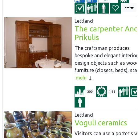
Lettland
The carpenter And
Prikulis
The craftsman produces
bespoke and elegant interior
design objects such as woo
furniture (closets, beds), stair
mehr
300
1-12
Lettland
Voguli ceramics
Visitors can use a potter’s 