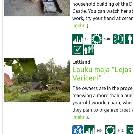
household building of the D
Castle. You can watch her at
work, try your hand at cerami
mehr
65
5-10
Lettland
Lauku maja "Lejas
Variceni"
The owners are in the proce
renewing a more than a hun
year-old wooden barn, wher
they plan to organize creative
mehr
140
1-12