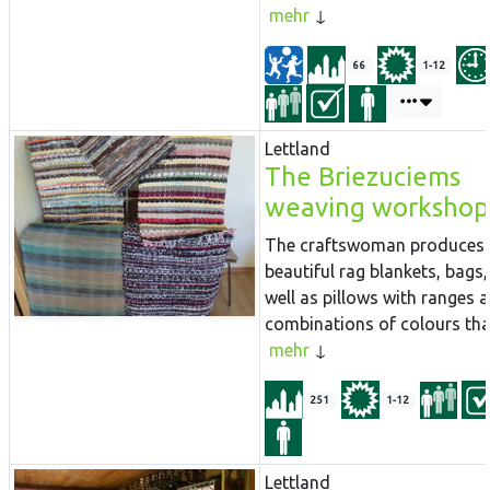
mehr
66
1-12
Lettland
The Briezuciems
weaving workshop
The craftswoman produces
beautiful rag blankets, bags,
well as pillows with ranges 
combinations of colours that
mehr
251
1-12
Lettland