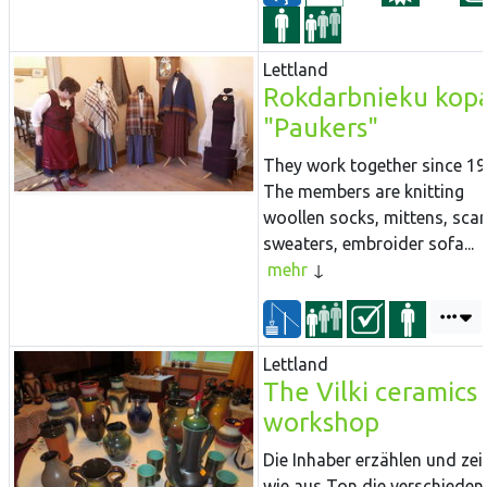
Lettland
Rokdarbnieku kop
"Paukers"
They work together since 19
The members are knitting
woollen socks, mittens, scar
sweaters, embroider sofa...
mehr
Lettland
The Vilki ceramics
workshop
Die Inhaber erzählen und zei
wie aus Ton die verschieden