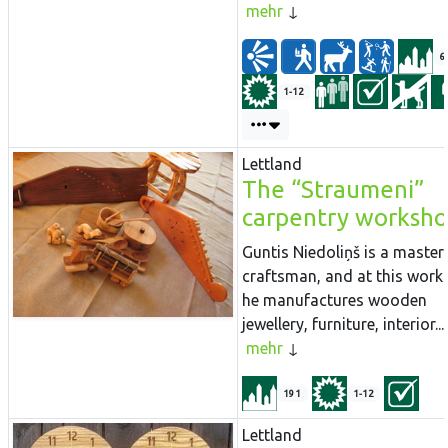
mehr
6
1-12
Lettland
The “Straumeni”
carpentry worksh
Guntis Niedoliņš is a master
craftsman, and at this wor
he manufactures wooden
jewellery, furniture, interior...
mehr
191
1-12
Lettland