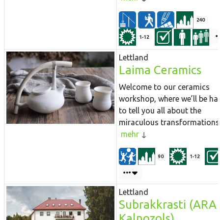
240
1-12
Lettland
Laima Ceramics
Welcome to our ceramics
workshop, where we’ll be ha
to tell you all about the
miraculous transformations.
mehr
90
1-12
Lettland
Subrakkrasti (ARA
Kalnozols)