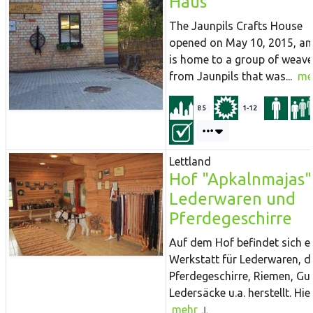
Haus
The Jaunpils Crafts House
opened on May 10, 2015, and
is home to a group of weave
from Jaunpils that was...
me
85
1-12
Lettland
Hof "Apkalnmajas"
Lederwaren und
Pferdegeschirre
Auf dem Hof befindet sich e
Werkstatt für Lederwaren, d
Pferdegeschirre, Riemen, Gur
Ledersäcke u.a. herstellt. Hier.
mehr