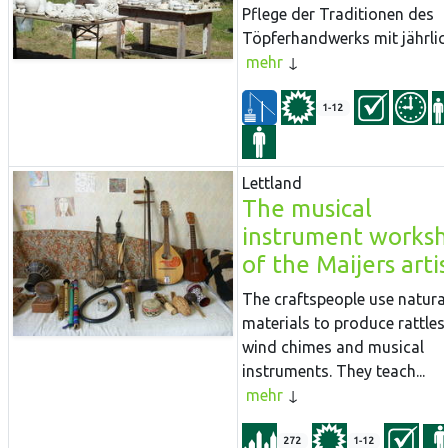
Pflege der Traditionen des
Töpferhandwerks mit jährlich
mehr
1-12
Lettland
The musical
instrument works
of the Maijers arti
The craftspeople use natura
materials to produce rattles
wind chimes and musical
instruments. They teach...
mehr
272
1-12