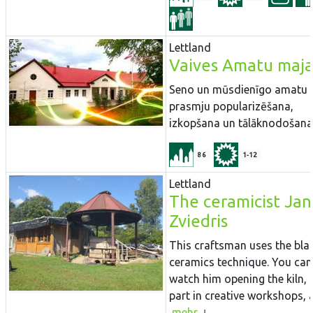
Lettland
Vaives Amatu maj
Seno un mūsdienīgo amatu
prasmju popularizēšana,
izkopšana un tālāknodošana
86
1-12
Lettland
The ceramicist Jan
Zviedris
This craftsman uses the bla
ceramics technique. You can
watch him opening the kiln, 
part in creative workshops, a
mehr