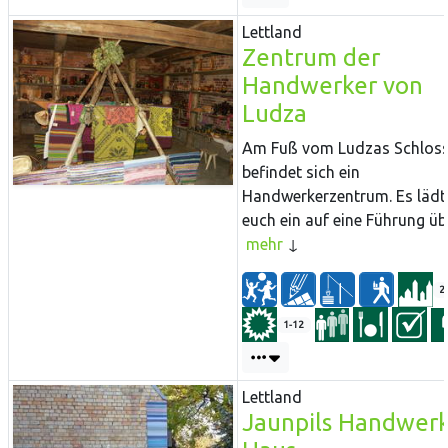
Lettland
Zentrum der
Handwerker von
Ludza
Am Fuß vom Ludzas Schlos
befindet sich ein
Handwerkerzentrum. Es lädt
euch ein auf eine Führung übe
mehr
2
1-12
Lettland
Jaunpils Handwer