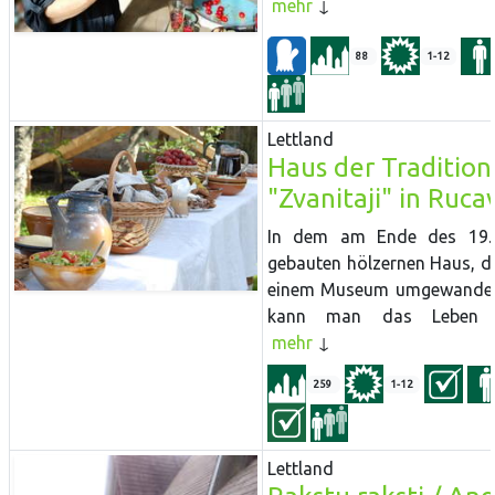
mehr
88
1-12
Lettland
Haus der Traditio
"Zvanitaji" in Ruca
In dem am Ende des 19. 
gebauten hölzernen Haus, d
einem Museum umgewandelt
kann man das Leben de
mehr
259
1-12
Lettland