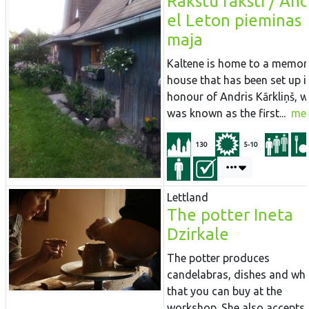
Rakstu raksti / An
el Leton pieminas
maja
Kaltene is home to a memori
house that has been set up i
honour of Andris Kārkliņš, 
was known as the first...
me
130
5-10
Lettland
The potter Ineta
Dzirkale
The potter produces
candelabras, dishes and whi
that you can buy at the
workshop. She also accepts..