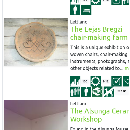
Lettland
The Lejas Bregzi
chair-making farm
This is a unique exhibition o
woven chairs, chair-making
instruments, photographs, 
other objects related to...
m
100
1-12
Lettland
The Alsunga Ceram
Workshop
Found in the Alsunga Muse