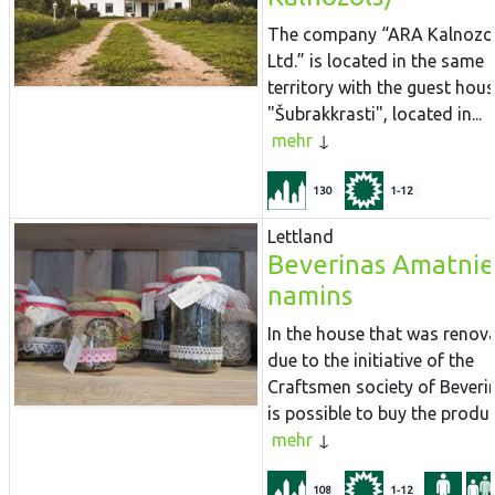
The company “ARA Kalnozol
Ltd.” is located in the same
territory with the guest hou
"Šubrakkrasti", located in...
mehr
130
1-12
Lettland
Beverinas Amatni
namins
In the house that was renov
due to the initiative of the
Craftsmen society of Beverin
is possible to buy the product
mehr
108
1-12