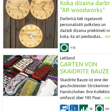
Koka dizaina darbn
"AR woodworks"
Darbnīcā tiek izgatavoti
personalizēti pulksteņi un
dažādi dizaina priekšmeti n
koka, kā arī piedāvātas...
me
1-12
Lettland
GARTEN VON
SKAIDRITE BAUZE
Skaidrite Bauze ist eine der
geschicktesten Strickerinne 
Handschuhen. Ihre Kollektio
umfasst über 185 Paar...
me
70
5-9