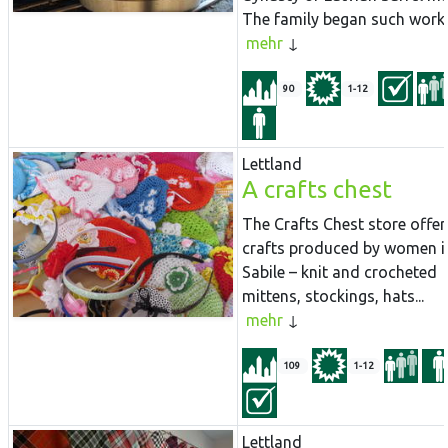
The family began such work i
mehr
90
1-12
Lettland
A crafts chest
The Crafts Chest store offer
crafts produced by women i
Sabile – knit and crocheted
mittens, stockings, hats...
mehr
109
1-12
Lettland