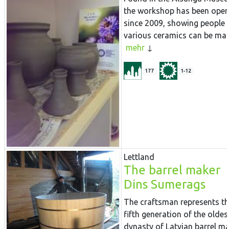
the workshop has been ope
since 2009, showing people
various ceramics can be made
mehr
177
1-12
Lettland
The barrel maker
Dins Sumerags
The craftsman represents t
fifth generation of the oldes
dynasty of Latvian barrel ma