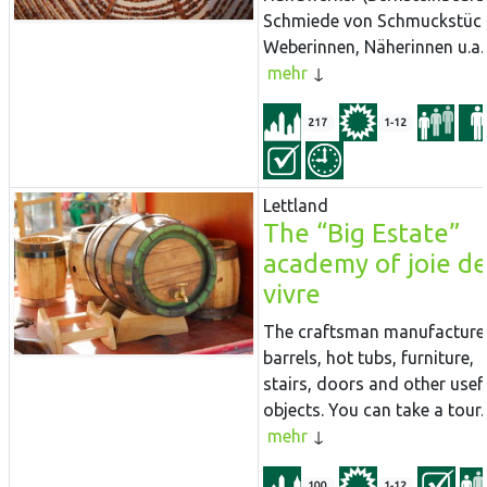
Schmiede von Schmuckstück
Weberinnen, Näherinnen u.a.).
mehr
217
1-12
Lettland
The “Big Estate”
academy of joie d
vivre
The craftsman manufacture
barrels, hot tubs, furniture,
stairs, doors and other usef
objects. You can take a tour..
mehr
100
1-12