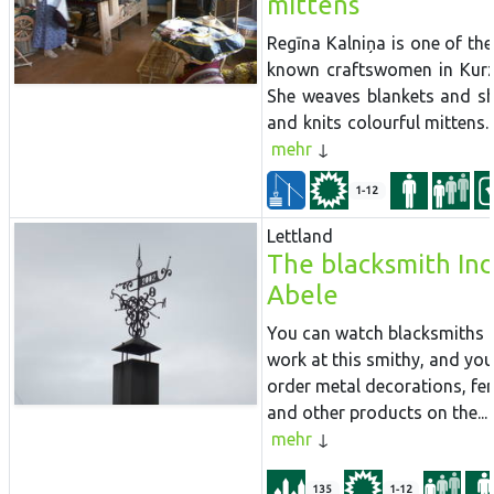
mittens
Regīna Kalniņa is one of the
known craftswomen in Kur
She weaves blankets and s
and knits colourful mittens. 
mehr
1-12
Lettland
The blacksmith Ind
Abele
You can watch blacksmiths 
work at this smithy, and yo
order metal decorations, fe
and other products on the...
mehr
135
1-12