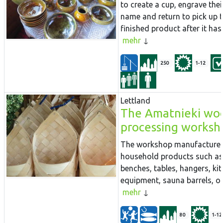
to create a cup, engrave thei
name and return to pick up 
finished product after it has..
mehr
250
1-12
Lettland
The Amatnieki wo
processing worksh
The workshop manufacture
household products such as
benches, tables, hangers, ki
equipment, sauna barrels, oth
mehr
80
1-12