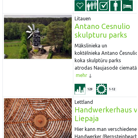
Litauen
Antano Cesnulio
skulpturu parks
Mākslinieka un
koktēlnieka Antano Česnuli
koka skulptūru parks
atrodas Naujasodė ciematā..
mehr
129
1-12
Lettland
Handwerkerhaus 
Liepaja
Hier kann man verschiedene
Handwerker (Bernsteinbearbe