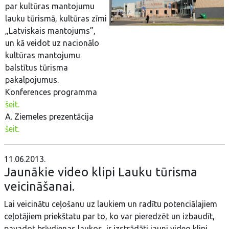
par kultūras mantojumu
lauku tūrismā, kultūras zīmi
„Latviskais mantojums”,
un kā veidot uz nacionālo
kultūras mantojumu
balstītus tūrisma
pakalpojumus.
Konferences programma
šeit.
A. Ziemeles prezentācija
šeit.
11.06.2013.
Jaunākie video klipi Lauku tūrisma
veicināšanai.
Lai veicinātu ceļošanu uz laukiem un radītu potenciālajiem
ceļotājiem priekštatu par to, ko var pieredzēt un izbaudīt,
pavadot brīvdienas laukos, ir izstrādāti jauni video klipi.