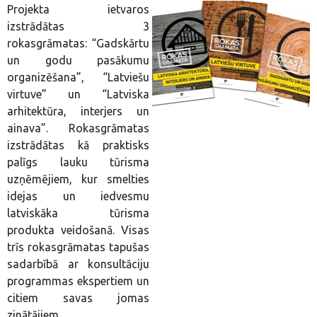
Projekta ietvaros
izstrādātas 3
rokasgrāmatas: “Gadskārtu
un godu pasākumu
organizēšana”, “Latviešu
virtuve” un “Latviska
arhitektūra, interjers un
ainava”. Rokasgrāmatas
izstrādātas kā praktisks
palīgs lauku tūrisma
uzņēmējiem, kur smelties
idejas un iedvesmu
latviskāka tūrisma
produkta veidošanā. Visas
trīs rokasgrāmatas tapušas
sadarbībā ar konsultāciju
programmas ekspertiem un
citiem savas jomas
zinātājiem.