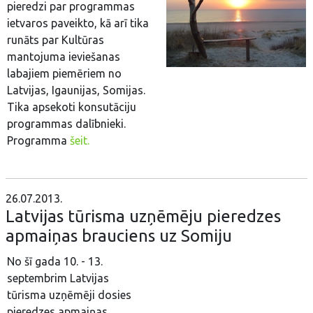
pieredzi par programmas
ietvaros paveikto, kā arī tika
runāts par Kultūras
mantojuma ieviešanas
labajiem piemēriem no
Latvijas, Igaunijas, Somijas.
Tika apsekoti konsutāciju
programmas dalībnieki.
Programma
šeit.
26.07.2013.
Latvijas tūrisma uzņēmēju pieredzes
apmaiņas brauciens uz Somiju
No šī gada 10. - 13.
septembrim Latvijas
tūrisma uzņēmēji dosies
pieredzes apmaiņas