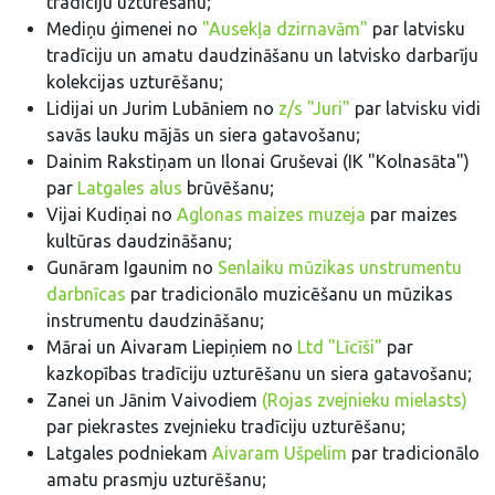
tradīciju uzturēšanu;
Mediņu ģimenei no
"Ausekļa dzirnavām"
par latvisku
tradīciju un amatu daudzināšanu un latvisko darbarīju
kolekcijas uzturēšanu;
Lidijai un Jurim Lubāniem no
z/s "Juri"
par latvisku vidi
savās lauku mājās un siera gatavošanu;
Dainim Rakstiņam un Ilonai Gruševai (IK "Kolnasāta")
par
Latgales alus
brūvēšanu;
Vijai Kudiņai no
Aglonas maizes muzeja
par maizes
kultūras daudzināšanu;
Gunāram Igaunim no
Senlaiku mūzikas unstrumentu
darbnīcas
par tradicionālo muzicēšanu un mūzikas
instrumentu daudzināšanu;
Mārai un Aivaram Liepiņiem no
Ltd "Līcīši"
par
kazkopības tradīciju uzturēšanu un siera gatavošanu;
Zanei un Jānim Vaivodiem
(Rojas zvejnieku mielasts)
par piekrastes zvejnieku tradīciju uzturēšanu;
Latgales podniekam
Aivaram Ušpelim
par tradicionālo
amatu prasmju uzturēšanu;