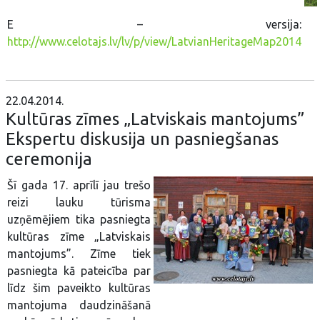
E – versija:
http://www.celotajs.lv/lv/p/view/LatvianHeritageMap2014
22.04.2014.
Kultūras zīmes „Latviskais mantojums”
Ekspertu diskusija un pasniegšanas
ceremonija
Šī gada 17. aprīlī jau trešo
reizi lauku tūrisma
uzņēmējiem tika pasniegta
kultūras zīme „Latviskais
mantojums”. Zīme tiek
pasniegta kā pateicība par
līdz šim paveikto kultūras
mantojuma daudzināšanā