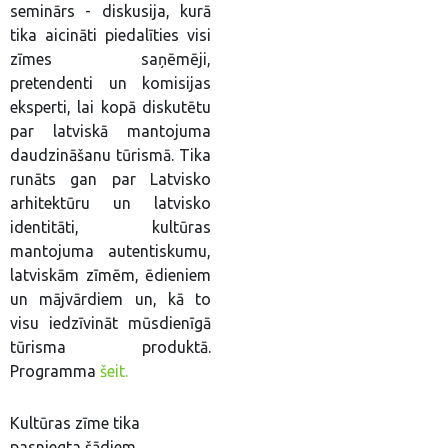
seminārs - diskusija, kurā
tika aicināti piedalīties visi
zīmes saņēmēji,
pretendenti un komisijas
eksperti, lai kopā diskutētu
par latviskā mantojuma
daudzināšanu tūrismā. Tika
runāts gan par Latvisko
arhitektūru un latvisko
identitāti, kultūras
mantojuma autentiskumu,
latviskām zīmēm, ēdieniem
un mājvārdiem un, kā to
visu iedzīvināt mūsdienīgā
tūrisma produktā.
Programma
šeit.
Kultūras zīme tika
pasniegta šādiem