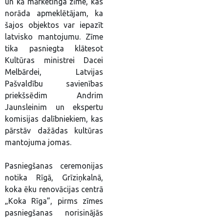
un kā mārketinga zīme, kas
norāda apmeklētājam, ka
šajos objektos var iepazīt
latvisko mantojumu. Zīme
tika pasniegta klātesot
Kultūras ministrei Dacei
Melbārdei, Latvijas
Pašvaldību savienības
priekšsēdim Andrim
Jaunsleinim un ekspertu
komisijas dalībniekiem, kas
pārstāv dažādas kultūras
mantojuma jomas.
Pasniegšanas ceremonijas
notika Rīgā, Grīziņkalnā,
koka ēku renovācijas centrā
„Koka Rīga”, pirms zīmes
pasniegšanas norisinājās