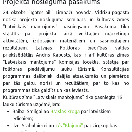
Projekta noslēguma pasākums
24. oktobrī "Igates pilī" Limbažu novada, Vidrižu pagastā
notika projekta noslēguma seminārs un kultūras zīmes
"Latviskais mantojums" pasniegšana. Pasākuma tika
stāstīts par projekta laikā veiktajām mārketinga
aktivitātēm, izdotajiem materiāliem un sasniegtajiem
rezultātiem. Latvijas Folkloras biedrības valdes
priekšsēdētājs Andris Kapusts, kas ir arī kultūras zīmes
"Latviskais mantojums" komisijas loceklis, stāstija par
folkloras piedāvājumu lauku tūrismā. Konsultācijas
programmas dalībnieki dalijās atsauksmēs un piemēros
par tās gaitu, norisi un rezultātiem, par to kas no
programmas tika gaidīts un kas ieviests.
Kultūras zīme "Latviskais mantojums" tika pasniegta 16
lauku tūrisma uzņēmējiem:
Baibai Smilgai no
Braslas kroga
par latviskiem
ēdieniem;
Ilzei Stabulniecei no
z/s "Klajumi"
par zirgkopības