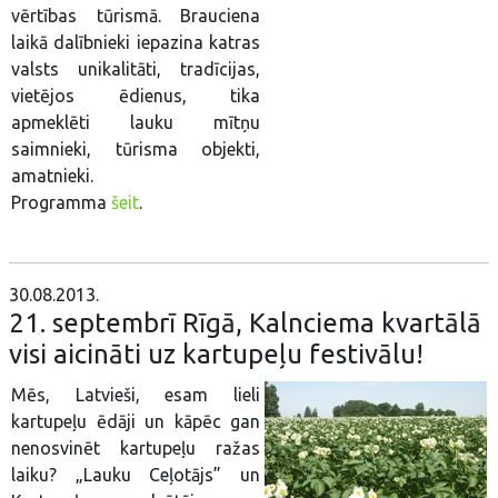
vērtības tūrismā. Brauciena
laikā dalībnieki iepazina katras
valsts unikalitāti, tradīcijas,
vietējos ēdienus, tika
apmeklēti lauku mītņu
saimnieki, tūrisma objekti,
amatnieki.
Programma
šeit
.
30.08.2013.
21. septembrī Rīgā, Kalnciema kvartālā
visi aicināti uz kartupeļu festivālu!
Mēs, Latvieši, esam lieli
kartupeļu ēdāji un kāpēc gan
nenosvinēt kartupeļu ražas
laiku? „Lauku Ceļotājs” un