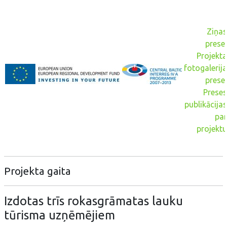
Ziņas
presei
Projekta
fotogalerija
presei
Preses
publikācijas
par
projektu
Projekta gaita
Izdotas trīs rokasgrāmatas lauku
tūrisma uzņēmējiem