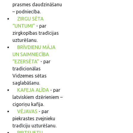
prasmes daudzināšanu
– podniecība.
ZIRGU SĒTA
“UNTUMI”
- par
zirgkopības tradīcijas
uzturēšanu.
BRĪVDIENU MĀJA
UN SAIMNIECĪBA
“EZERSĒTA”
- par
tradicionālas
Vidzemes sētas
saglabāšanu.
KAFEJA ALĪDA
- par
latviskiem dzērieniem –
cigoriņu kafija.
VĒJAVAS
- par
piekrastes zvejnieku
tradīciju uzturēšanu.
PIRTSLIETU