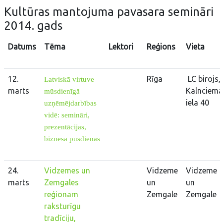
Kultūras mantojuma pavasara semināri
2014. gads
Datums
Tēma
Lektori
Reģions
Vieta
12.
Rīga
LC birojs,
Latviskā virtuve
marts
Kalnciem
mūsdienīgā
iela 40
uzņēmējdarbības
vidē: semināri,
prezentācijas,
biznesa pusdienas
24.
Vidzemes un
Vidzeme
Vidzeme
marts
Zemgales
un
un
reģionam
Zemgale
Zemgale
raksturīgu
tradīciju,