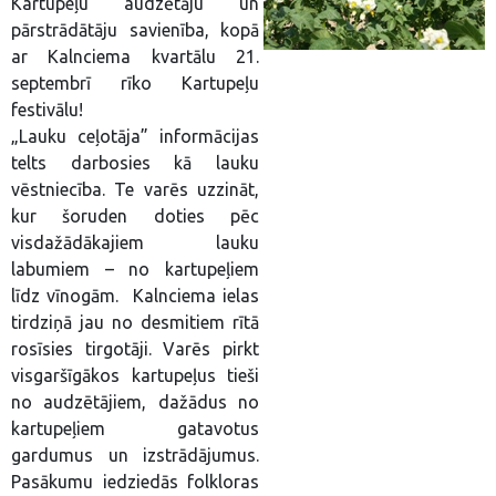
Kartupeļu audzētāju un
pārstrādātāju savienība, kopā
ar Kalnciema kvartālu 21.
septembrī rīko Kartupeļu
festivālu!
„Lauku ceļotāja” informācijas
telts darbosies kā lauku
vēstniecība. Te varēs uzzināt,
kur šoruden doties pēc
visdažādākajiem lauku
labumiem – no kartupeļiem
līdz vīnogām. Kalnciema ielas
tirdziņā jau no desmitiem rītā
rosīsies tirgotāji. Varēs pirkt
visgaršīgākos kartupeļus tieši
no audzētājiem, dažādus no
kartupeļiem gatavotus
gardumus un izstrādājumus.
Pasākumu iedziedās folkloras