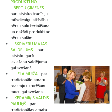
PRODUKTI NO
LIBERTU ĢIMENES
-
par latvisko tradīciju
mūsdienīgu attīstību –
bērzu sulu tecināšana
un dažādi produkti no
bērzu sulām.
SKRĪVERU MĀJAS
SALDĒJUMS
- par
latvisku garšu
ieviešanu saldējuma
gatavošanā.
LIELA MUIŽA
- par
tradicionālo amatu
prasmju uzturēšanu –
mucu gatavošana.
KERAMIĶIS VALDIS
PAULIŅŠ
- par
tradicionālas amata