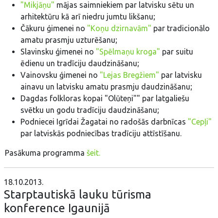
"Mikjāņu"
mājas saimniekiem par latvisku sētu un
arhitektūru kā arī niedru jumtu likšanu;
Čākuru ģimenei no
"Koņu dzirnavām"
par tradicionālo
amatu prasmju uzturēšanu;
Slavinsku ģimenei no
"Spēlmaņu kroga"
par suitu
ēdienu un tradīciju daudzināšanu;
Vainovsku ģimenei no
"Lejas Bregžiem"
par latvisku
ainavu un latvisku amatu prasmju daudzināšanu;
Dagdas folkloras kopai "Olūteņi"" par latgaliešu
svētku un godu tradīciju daudzināšanu;
Podniecei Igrīdai Žagatai no radošās darbnīcas
"Cepļi"
par latviskās podniecības tradīciju attīstīšanu.
Pasākuma programma
šeit.
18.10.2013.
Starptautiskā lauku tūrisma
konference Igaunijā