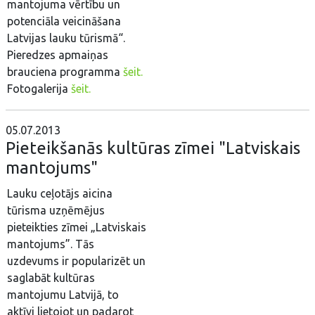
mantojuma vērtību un
potenciāla veicināšana
Latvijas lauku tūrismā“.
Pieredzes apmaiņas
brauciena programma
šeit.
Fotogalerija
šeit.
05.07.2013
Pieteikšanās kultūras zīmei "Latviskais
mantojums"
Lauku ceļotājs aicina
tūrisma uzņēmējus
pieteikties zīmei „Latviskais
mantojums”. Tās
uzdevums ir popularizēt un
saglabāt kultūras
mantojumu Latvijā, to
aktīvi lietojot un padarot