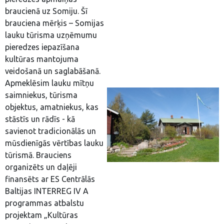
braucienā uz Somiju. Šī
brauciena mērķis – Somijas
lauku tūrisma uzņēmumu
pieredzes iepazīšana
kultūras mantojuma
veidošanā un saglabāšanā.
Apmeklēsim lauku mītņu
saimniekus, tūrisma
objektus, amatniekus, kas
stāstīs un rādīs - kā
savienot tradicionālās un
mūsdienīgās vērtības lauku
tūrismā. Brauciens
organizēts un daļēji
finansēts ar ES Centrālās
Baltijas INTERREG IV A
programmas atbalstu
projektam „Kultūras