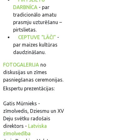
DARBNĪCA
- par
tradicionālo amatu
prasmju uzturēšanu –
pirtslietas.
CEPTUVE “LĀČI”
-
par maizes kultūras
daudzināšanu.
FOTOGALERIJA
no
diskusijas un zīmes
pasniegšanas ceremonijas.
Ekspertu prezentācijas:
Gatis Mūrnieks -
zīmolvedis, Dziesmu un XV
Deju svētku radošais
direktors -
Latviska
zīmolvedība