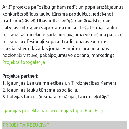
Ar šī projekta palīdzību gribam radīt un popularizēt jaunus,
konkurētspējīgus lauku tūrisma produktus, iedzīvinot
tradicionālās vērtības mūsdienīgā, gan ārvalstu, gan
Latvijas ceļotājam saprotamā un saistošā formā. Lauku
tūrisma saimniekiem šāda piedāvājuma veidošanā palīdzēs
tūrisma profesionāļi kopā ar tradicionālās kultūras
speciālistiem dažādās jomās – arhitektūra un ainava,
nacionālā virtuve, pakalpojumu veidošana, mārketings.
Projekta fotogalerija
Projekta partneri:
1. Igaunijas Lauksaimniecības un Tirdzniecības Kamera.
2. Igaunijas lauku tūrisma asociācija.
3. Latvijas lauku tūrisma asociācija „Lauku ceļotājs”.
Igaunijas projekta partneru mājas lapa (Eng, Est)
PROJEKTA REZULTĀTI