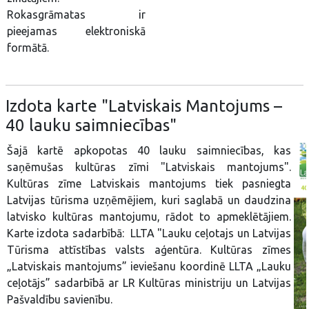
Rokasgrāmatas ir
pieejamas elektroniskā
formātā.
Izdota karte "Latviskais Mantojums –
40 lauku saimniecības"
Šajā kartē apkopotas 40 lauku saimniecības, kas
saņēmušas kultūras zīmi "Latviskais mantojums".
Kultūras zīme Latviskais mantojums tiek pasniegta
Latvijas tūrisma uzņēmējiem, kuri saglabā un daudzina
latvisko kultūras mantojumu, rādot to apmeklētājiem.
Karte izdota sadarbībā: LLTA "Lauku ceļotajs un Latvijas
Tūrisma attīstības valsts aģentūra. Kultūras zīmes
„Latviskais mantojums” ieviešanu koordinē LLTA „Lauku
ceļotājs” sadarbībā ar LR Kultūras ministriju un Latvijas
Pašvaldību savienību.