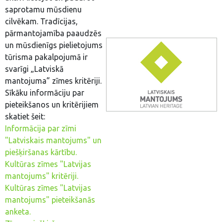
saprotamu mūsdienu
cilvēkam. Tradīcijas,
pārmantojamība paaudzēs
un mūsdienīgs pielietojums
tūrisma pakalpojumā ir
svarīgi „Latviskā
mantojuma” zīmes kritēriji.
Sīkāku informāciju par
pieteikšanos un kritērijiem
skatiet šeit:
Informācija par zīmi
"Latviskais mantojums" un
piešķiršanas kārtību.
Kultūras zīmes "Latvijas
mantojums" kritēriji.
Kultūras zīmes "Latvijas
mantojums" pieteikšanās
anketa.