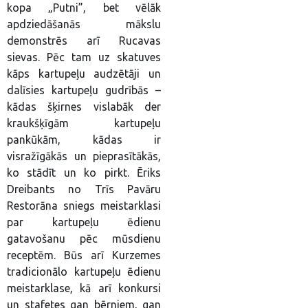
kopa „Putni”, bet vēlāk
apdziedāšanās mākslu
demonstrēs arī Rucavas
sievas. Pēc tam uz skatuves
kāps kartupeļu audzētāji un
dalīsies kartupeļu gudrībās –
kādas šķirnes vislabāk der
kraukšķīgām kartupeļu
pankūkām, kādas ir
visražīgākās un pieprasītākās,
ko stādīt un ko pirkt. Ēriks
Dreibants no Trīs Pavāru
Restorāna sniegs meistarklasi
par kartupeļu ēdienu
gatavošanu pēc mūsdienu
receptēm. Būs arī Kurzemes
tradicionālo kartupeļu ēdienu
meistarklase, kā arī konkursi
un stafetes gan bērniem, gan