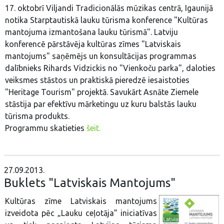
17. oktobrī Viljandi Tradicionālās mūzikas centrā, Igaunijā
notika Starptautiskā lauku tūrisma konference "Kultūras
mantojuma izmantošana lauku tūrismā". Latviju
konferencē pārstāvēja kultūras zīmes "Latviskais
mantojums" saņēmējs un konsultācijas programmas
dalībnieks Rihards Vidzickis no "Vienkoču parka", daloties
veiksmes stāstos un praktiskā pieredzē iesaistoties
"Heritage Tourism" projektā. Savukārt Asnāte Ziemele
stāstija par efektīvu mārketingu uz kuru balstās lauku
tūrisma produkts.
Programmu skatieties
šeit.
27.09.2013.
Buklets "Latviskais Mantojums"
Kultūras zīme Latviskais mantojums
izveidota pēc „Lauku ceļotāja” iniciatīvas