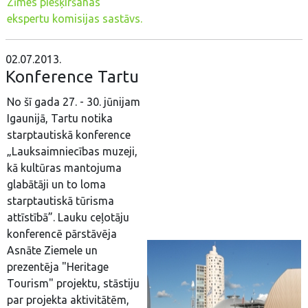
Zīmes piešķiršanas
ekspertu komisijas sastāvs.
02.07.2013.
Konference Tartu
No šī gada 27. - 30. jūnijam
Igaunijā, Tartu notika
starptautiskā konference
„Lauksaimniecības muzeji,
kā kultūras mantojuma
glabātāji un to loma
starptautiskā tūrisma
attīstībā”. Lauku ceļotāju
konferencē pārstāvēja
Asnāte Ziemele un
prezentēja "Heritage
Tourism" projektu, stāstiju
par projekta aktivitātēm,