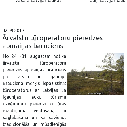
Vasara Latvijas laukos
Jāņi Latvijas lauk
02.09.2013.
Ārvalstu tūroperatoru pieredzes
apmaiņas baruciens
No 24. -31. augustam notika
ārvalstu tūroperatoru
pieredzes apmaiņas brauciens
pa Latviju un Igauniju.
Brauciena mērķis iepazīstināt
tūroperatorus ar Latvijas un
Igaunijas lauku tūrisma
uzņēmumu pieredzi kultūras
mantojuma veidošanā un
saglabāšanā un kā savienot
tradicionālās un mūsdienīgās