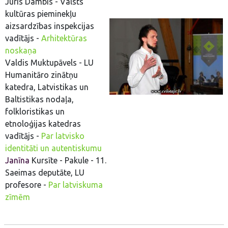
Juris Dambis - Valsts
kultūras pieminekļu
aizsardzības inspekcijas
vadītājs -
Arhitektūras
noskaņa
Valdis Muktupāvels - LU
Humanitāro zinātņu
katedra, Latvistikas un
Baltistikas nodaļa,
folkloristikas un
etnoloģijas katedras
vadītājs -
Par latvisko
identitāti un autentiskumu
Janīna
Kursīte - Pakule - 11.
Saeimas deputāte, LU
profesore -
Par latviskuma
zīmēm