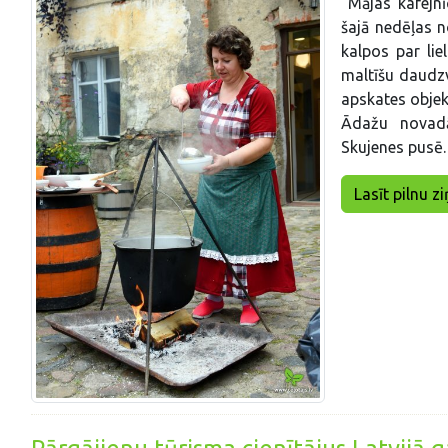
“Mājas kafejnī
šajā nedēļas n
kalpos par lie
maltīšu daudzv
apskates objek
Ādažu novadā
Skujenes pusē.
Lasīt pilnu zi