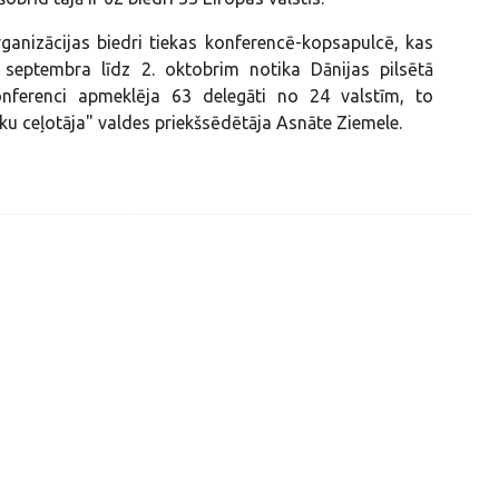
rganizācijas biedri tiekas konferencē-kopsapulcē, kas
septembra līdz 2. oktobrim notika Dānijas pilsētā
onferenci apmeklēja 63 delegāti no 24 valstīm, to
uku ceļotāja" valdes priekšsēdētāja Asnāte Ziemele.