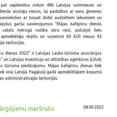
z pat septembra vidum 496 Latvijas saimnieces un
dienās aicināja viesos, lai padalītos ar senu ģimenes
u pamieloties ar turpat dobē audzētiem labumiem un
ijušus garšu savienojumus “Mājas kafejnīcu dienās
 valsts mērogā notika otro reizi, pulcējot lielu
n apmeklētāju skaitu un uzņemot 60 650 viesus 43
ās teritorijās.
cu dienas 2022” ir Latvijas Lauku tūrisma asociācijas
” un Latvijas Investīciju un attīstības aģentūras (LIAA)
nu tūrisma piedāvājumu. Mājas kafejnīcu dienas tiek
iek visā Latvijā. Pagājušā gadā apmeklētājiem kopumā
s administratīvajās teritorijās.
08.09.2022
pārgājienu maršrutu