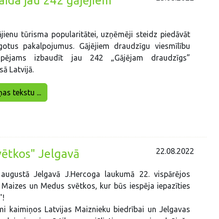
gaida jau 242 gājējiem
jienu tūrisma popularitātei, uzņēmēji steidz piedāvāt
āgotus pakalpojumus. Gājējiem draudzīgu viesmīlību
spējams izbaudīt jau 242 „Gājējam draudzīgs”
ā Latvijā.
ņas tekstu ...
22.08.2022
vētkos" Jelgavā
 augustā Jelgavā J.Hercoga laukumā 22. vispārējos
, Maizes un Medus svētkos, kur būs iespēja iepazīties
"!
i kaimiņos Latvijas Maiznieku biedrībai un Jelgavas