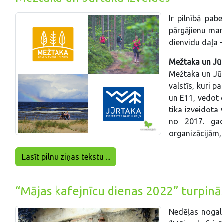
Ir pilnībā pa
pārgājienu marš
dienvidu daļa 
Mežtaka un Jūr
Mežtaka un Jūr
valstīs, kuri 
un E11, vedot c
tika izveidota
no 2017. gad
organizācijām,
Lasīt pilnu ziņas tekstu ...
“Mājas kafejnīcu dienas 2022” turpinā
Nedēļas nogale