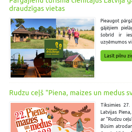
Pārgājienu tūrisma cienītājus Latvijā 
draudzīgas vietas
Pieaugot pārgā
gājējiem piel
šobrīd ir ie
uzņēmumos vis
Lasīt pilnu zi
Rudzu ceļš "Piena, maizes un medus s
Tiksimies 27.
Latvijas Piena
ar "Rudzu ceļu
Būsim atrodam