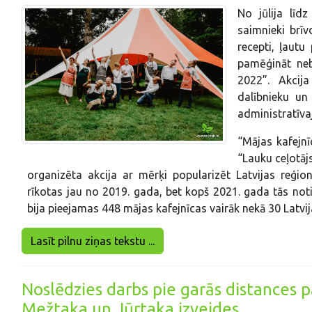
No jūlija līd
saimnieki brīv
recepti, ļaut
pamēģināt neb
2022”. Akcija
dalībnieku u
administratīvaj
“Mājas kafejnī
“Lauku ceļotājs
organizēta akcija ar mērķi popularizēt Latvijas reģio
rīkotas jau no 2019. gada, bet kopš 2021. gada tās not
bija pieejamas 448 mājas kafejnīcas vairāk nekā 30 Latvija
Lasīt pilnu ziņas tekstu ...
Noslēdzies darbs pie garās distances 
Mežtaka un Jūrtaka izveides