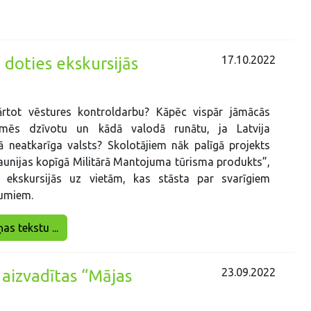
17.10.2022
 doties ekskursijās
rtot vēstures kontroldarbu? Kāpēc vispār jāmācās
mēs dzīvotu un kādā valodā runātu, ja Latvija
 neatkarīga valsts? Skolotājiem nāk palīgā projekts
gaunijas kopīgā Militārā Mantojuma tūrisma produkts”,
s ekskursijās uz vietām, kas stāsta par svarīgiem
kumiem.
ņas tekstu ...
23.09.2022
 aizvadītas “Mājas