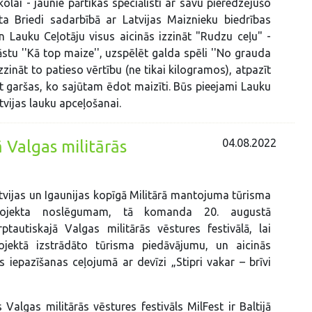
lai - jaunie pārtikas speciālisti ar savu pieredzējušo
ta Briedi sadarbībā ar Latvijas Maiznieku biedrības
 Lauku Ceļotāju visus aicinās izzināt "Rudzu ceļu" -
āstu ''Kā top maize'', uzspēlēt galda spēli ''No grauda
zzināt to patieso vērtību (ne tikai kilogramos), atpazīt
 garšas, ko sajūtam ēdot maizīti. Būs pieejami Lauku
atvijas lauku apceļošanai.
04.08.2022
 Valgas militārās
tvijas un Igaunijas kopīgā Militārā mantojuma tūrisma
rojekta noslēgumam, tā komanda 20. augustā
rptautiskajā Valgas militārās vēstures festivālā, lai
ojektā izstrādāto tūrisma piedāvājumu, un aicinās
s iepazīšanas ceļojumā ar devīzi „Stipri vakar – brīvi
 Valgas militārās vēstures festivāls MilFest ir Baltijā