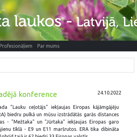
Profesionāļiem
Par mums
24.10.2022
kgadējā konference
da "Lauku ceļotājs" iekļaujas Eiropas kājāmgājēju
RA) biedru pulkā un mūsu izstrādātās garās distances
kas - "Mežtaka" un "Jūrtaka" iekļaujas Eiropas garo
jienu tīklā - E9 un E11 maršrutos. ERA tika dibināta
obrīd tajā ir 62 biedri 33 Eiropas valstīs.