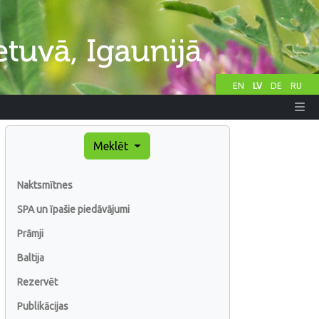
EN
LV
DE
RU
Meklēt
Naktsmītnes
SPA un īpašie piedāvājumi
Prāmji
Baltija
Rezervēt
Publikācijas