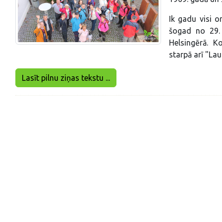
Ik gadu visi o
šogad no 29. 
Helsingērā. K
starpā arī "La
Lasīt pilnu ziņas tekstu ...