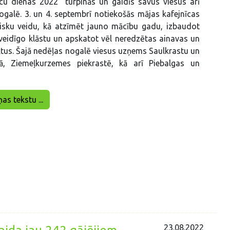
cu dienas 2022” turpinās un gaidīs savus viesus arī
ogalē. 3. un 4. septembrī notiekošās mājas kafejnīcas
lisku veidu, kā atzīmēt jauno mācību gadu, izbaudot
eidīgo klāstu un apskatot vēl neredzētas ainavas un
tus. Šajā nedēļas nogalē viesus uzņems Saulkrastu un
, Ziemeļkurzemes piekrastē, kā arī Piebalgas un
ņas tekstu ...
23.08.2022