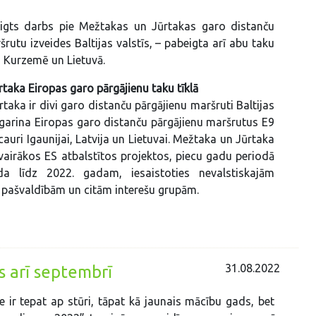
beigts darbs pie Mežtakas un Jūrtakas garo distanču
rutu izveides Baltijas valstīs, – pabeigta arī abu taku
- Kurzemē un Lietuvā.
taka Eiropas garo pārgājienu taku tīklā
taka ir divi garo distanču pārgājienu maršruti Baltijas
pagarina Eiropas garo distanču pārgājienu maršrutus E9
auri Igaunijai, Latvija un Lietuvai. Mežtaka un Jūrtaka
 vairākos ES atbalstītos projektos, piecu gadu periodā
a līdz 2022. gadam, iesaistoties nevalstiskajām
 pašvaldībām un citām interešu grupām.
31.08.2022
s arī septembrī
 ir tepat ap stūri, tāpat kā jaunais mācību gads, bet