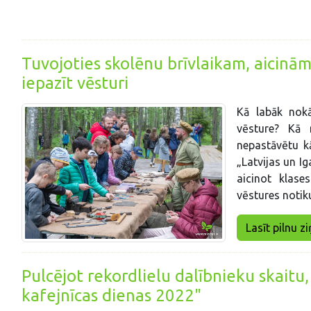
Tuvojoties skolēnu brīvlaikam, aicinām
iepazīt vēsturi
Kā labāk nokā
vēsture? Kā 
nepastāvētu kā
„Latvijas un I
aicinot klase
vēstures noti
Lasīt pilnu zi
Pulcējot rekordlielu dalībnieku skaitu,
kafejnīcas dienas 2022"