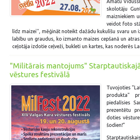
Amatu Vidussko
skolotāju Gun
maizniekiem un
veidot foto st
līdz maizei'', mēģināt noteikt dažādu kukulīšu svaru un i
labību un graudus, ko izmanto maizes cepšanā un atrast
ceļotāja izdotie ceļveži, bukleti un kartes, kas noderēs L
"Militārais mantojums" Starptautiskajā
vēstures festivālā
Tuvojoties "La
produkta" p
piedalīsies Sa
prezentētu pr
doties vēsture
šodien!”
Starptautiskais