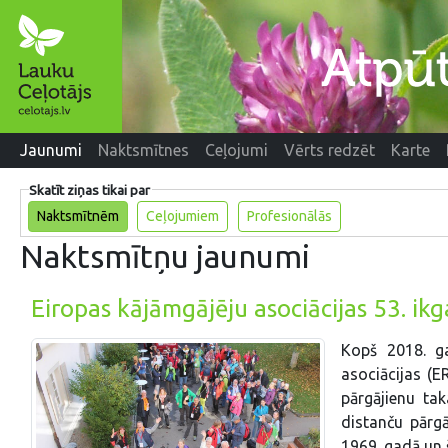
Jaunumi
Naktsmītnes
Ceļojumi
Vērts redzēt
Karte
Skatīt ziņas tikai par
Naktsmītnēm
Ceļojumiem
Profesionālās
Naktsmītņu jaunumi
Eiropas kājāmgājēju asociācijas 53. i
Kopš 2018. ga
asociācijas (E
pārgājienu ta
distanču pārgā
1969. gadā un š