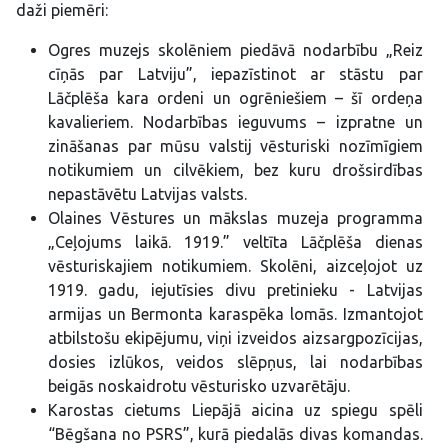
daži piemēri:
Ogres muzejs skolēniem piedāvā nodarbību „Reiz
cīņās par Latviju”, iepazīstinot ar stāstu par
Lāčplēša kara ordeni un ogrēniešiem – šī ordeņa
kavalieriem. Nodarbības ieguvums – izpratne un
zināšanas par mūsu valstij vēsturiski nozīmīgiem
notikumiem un cilvēkiem, bez kuru drošsirdības
nepastāvētu Latvijas valsts.
Olaines Vēstures un mākslas muzeja programma
„Ceļojums laikā. 1919.” veltīta Lāčplēša dienas
vēsturiskajiem notikumiem. Skolēni, aizceļojot uz
1919. gadu, iejutīsies divu pretinieku - Latvijas
armijas un Bermonta karaspēka lomās. Izmantojot
atbilstošu ekipējumu, viņi izveidos aizsargpozīcijas,
dosies izlūkos, veidos slēpņus, lai nodarbības
beigās noskaidrotu vēsturisko uzvarētāju.
Karostas cietums Liepājā aicina uz spiegu spēli
“Bēgšana no PSRS”, kurā piedalās divas komandas.