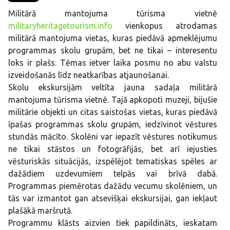
Militārā mantojuma tūrisma vietnē
militaryheritagetourism.info
vienkopus atrodamas
militārā mantojuma vietas, kuras piedāvā apmeklējumu
programmas skolu grupām, bet ne tikai – interesentu
loks ir plašs. Tēmas ietver laika posmu no abu valstu
izveidošanās līdz neatkarības atjaunošanai.
Skolu ekskursijām veltīta jauna sadaļa militārā
mantojuma tūrisma vietnē. Tajā apkopoti muzeji, bijušie
militārie objekti un citas saistošas vietas, kuras piedāvā
īpašas programmas skolu grupām, iedzīvinot vēstures
stundās mācīto. Skolēni var iepazīt vēstures notikumus
ne tikai stāstos un fotogrāfijās, bet arī iejusties
vēsturiskās situācijās, izspēlējot tematiskas spēles ar
dažādiem uzdevumiem telpās vai brīvā dabā.
Programmas piemērotas dažādu vecumu skolēniem, un
tās var izmantot gan atsevišķai ekskursijai, gan iekļaut
plašākā maršrutā.
Programmu klāsts aizvien tiek papildināts, ieskatam