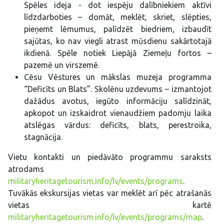
Spēles ideja - dot iespēju dalībniekiem aktīvi
līdzdarboties – domāt, meklēt, skriet, slēpties,
pieņemt lēmumus, palīdzēt biedriem, izbaudīt
sajūtas, ko nav viegli atrast mūsdienu sakārtotajā
ikdienā. Spēle notiek Liepājā Ziemeļu fortos –
pazemē un virszemē.
Cēsu Vēstures un mākslas muzeja programma
“Deficīts un Blats”. Skolēnu uzdevums – izmantojot
dažādus avotus, iegūto informāciju salīdzināt,
apkopot un izskaidrot vienaudžiem padomju laika
atslēgas vārdus: deficīts, blats, perestroika,
stagnācija.
Vietu kontakti un piedāvāto programmu saraksts
atrodams
militaryheritagetourism.info/lv/events/programs
.
Tuvākās ekskursijas vietas var meklēt arī pēc atrašanās
vietas kartē
militaryheritagetourism.info/lv/events/programs/map
.