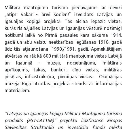
Militārā mantojuma tūrisma piedāvājums ar devīzi
„Stipri vakar - brīvi šodien!” izveidots Latvijas un
Igaunijas kopīgā projektā. Tas aicina iepazīt vietas,
kurās risinājušies Latvijas un Igaunijas vēsturē nozīmīgi
notikumi laikā no Pirmā pasaules kara sākuma 1914.
gadā un abu valstu neatkarības iegūšanas 1918. gadā
līdz tās atjaunošanai 1990./1991. gadā. Apmeklētājiem
atvērtas vairāk kā 600 militārā mantojuma vietas Latvijā
un Igaunijā - muzeji, nocietinājumi, militārais
aprīkojums, takas, bunkuri, cīņu vietas, militāras
pilsētas, infrastruktūra, piemiņas vietas. Okupācijas
muzejā Rīgā atrodas projekta stends ar informācijas
materiāliem.
"Latvijas un Igaunijas kopīgā Militārā Mantojuma tūrisma
produkts (EST-LAT156)" projektu līdzfinansē Eiropas
Savienības Strukturālo un investīciju fondu mērķa