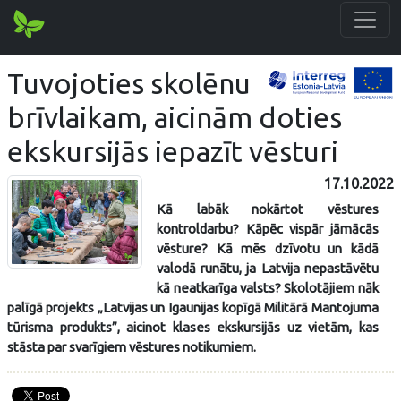
Tuvojoties skolēnu
brīvlaikam, aicinām doties
ekskursijās iepazīt vēsturi
17.10.2022
Kā labāk nokārtot vēstures
kontroldarbu? Kāpēc vispār jāmācās
vēsture? Kā mēs dzīvotu un kādā
valodā runātu, ja Latvija nepastāvētu
kā neatkarīga valsts? Skolotājiem nāk
palīgā projekts „Latvijas un Igaunijas kopīgā Militārā Mantojuma
tūrisma produkts”, aicinot klases ekskursijās uz vietām, kas
stāsta par svarīgiem vēstures notikumiem.