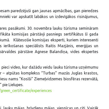
d esam paredzējuši gan jaunas apmācības, gan pieredzes
mnieki var apskatīt labākos un izdevīgākos risinājumus,
zares pasākumi. 30. novembra lauku tūrisma semināram
fikāta komisijas pārstāvji pasniegs sertifikātus šī gada
umā. Klātesošie komisijas eksperti, kuriem interesenti
ierīkošanas speciālists Raitis Mazjānis, enerģijas un
ārvaldes pārstāve Agnese Balandiņa, vides ekspertes
ti pieci video, kur dažādu veidu lauku tūrisma uzņēmumu
e ir – atpūtas komplekss “Turbas” mazās Juglas krastos,
viesu nams "Kosīši" Ziemeļvidzemes biosfēras rezervātā,
" pie Lielupes.
s/green_certificate/experiences
, lauku mājas, brīvdienu mājas, viesnīcas un citi. Vairāk