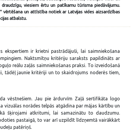
ai draudzīgu, viesiem ērtu un patīkamu tūrisma piedāvājumu.
a" vērtēšana un attīstība notiek ar Latvijas vides aizsardzības
cijas atbalstu.
 ekspertiem ir krietni pastrādājuši, lai saimniekošana
 kempingiem. Naktsmītņu kritēriju saraksts papildināts ar
tspoguļo reālu zaļās saimniekošanas praksi. To izveidošanā
, tādēļ jaunie kritēriji un to skaidrojums noderēs tiem,
ida vēstnešiem. Jau pie ārdurvīm Zaļā sertifikāta logo
ila vizuālas norādes telpās atgādina par mājas kārtību un
 kā šķirojami atkritumi, lai samazinātu to daudzumu.
oties pastaigā, to var arī uzpildīt līdzņemtā vairākkārt
udeļu patēriņš.