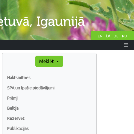
EN
LV
DE
RU
Meklēt
Naktsmītnes
SPA un īpašie piedāvājumi
Prāmji
Baltija
Rezervēt
Publikācijas