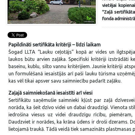
vietējai kopien
"Zaļā sertifikāt
fonda administrā
Papildināti sertifikāta kritēriji – līdzi laikam
Šogad LLTA “Lauku ceļotājs” kopā ar vides un ilgtspējas
laukos būtu arvien zaļāka. Specifiski kritēriji izstrādāti
baseinu, kublu, silto vannu kritērijiem. Jaunie kritēriji a
un formulēšanā iesaistījās arī paši lauku tūrisma uzņēmēji
kas vēl tikai apsver savu saimniecību padarīt zaļāku.
Zaļajā saimniekošanā iesaistīti arī viesi
Sertifikātu saņēmušie saimnieki kļūst par zaļā dzīvesve
norāda, ka šeit dzīvo videi un dabai draudzīgi. Vienota st
iedrošina viesus uz videi draudzīgu rīcību, piemēram,
Daudzviet ir norādes, ka krāna ūdens ir droši dzerams. Dod
lietojamā traukā. Tādā veidā tiek samazināts plastmasas p