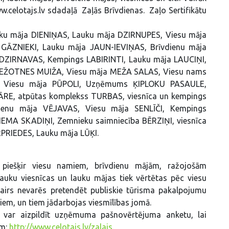
w.celotajs.lv sdadaļā Zaļās Brīvdienas. Zaļo Sertifikātu
ku māja DIENIŅAS, Lauku māja DZIRNUPES, Viesu māja
 GĀZNIEKI, Lauku māja JAUN-IEVIŅAS, Brīvdienu māja
ZIRNAVAS, Kempings LABIRINTI, Lauku māja LAUCIŅI,
ZMEŽOTNES MUIŽA, Viesu māja MEŽA SALAS, Viesu nams
GI, Viesu māja PŪPOLI, Uzņēmums ĶIPLOKU PASAULE,
PĀRE, atpūtas komplekss TURBAS, viesnīca un kempings
dienu māja VĒJAVAS, Viesu māja SENLĪČI, Kempings
EMA SKADIŅI, Zemnieku saimniecība BĒRZIŅI, viesnīca
PRIEDES, Lauku māja LŪĶI.
a piešķir viesu namiem, brīvdienu mājām, ražojošām
ku viesnīcas un lauku mājas tiek vērtētas pēc viesu
airs nevarēs pretendēt publiskie tūrisma pakalpojumu
ējiem, un tiem jādarbojas viesmīlības jomā.
m, var aizpildīt uzņēmuma pašnovērtējuma anketu, lai
em:
http://www.celotajs.lv/zalais
.