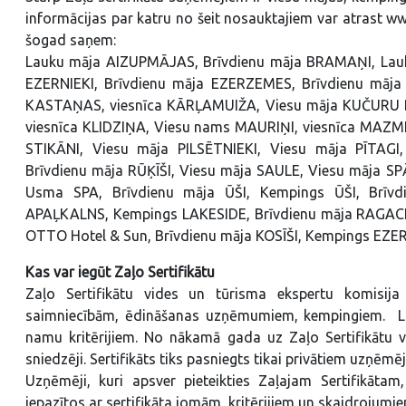
informācijas par katru no šeit nosauktajiem var atrast ww
šogad saņem:
Lauku māja AIZUPMĀJAS, Brīvdienu māja BRAMAŅI, Lau
EZERNIEKI, Brīvdienu māja EZERZEMES, Brīvdienu māja
KASTAŅAS, viesnīca KĀRĻAMUIŽA, Viesu māja KUČURU D
viesnīca KLIDZIŅA, Viesu nams MAURIŅI, viesnīca MA
STIKĀNI, Viesu māja PILSĒTNIEKI, Viesu māja PĪTA
Brīvdienu māja RŪĶĪŠI, Viesu māja SAULE, Viesu māja S
Usma SPA, Brīvdienu māja ŪŠI, Kempings ŪŠI, Brīv
APAĻKALNS, Kempings LAKESIDE, Brīvdienu māja RAGACI
OTTO Hotel & Sun, Brīvdienu māja KOSĪŠI, Kempings EZER
Kas var iegūt Zaļo Sertifikātu
Zaļo Sertifikātu vides un tūrisma ekspertu komisij
saimniecībām, ēdināšanas uzņēmumiem, kempingiem. Lau
namu kritērijiem. No nākamā gada uz Zaļo Sertifikātu v
sniedzēji. Sertifikāts tiks pasniegts tikai privātiem uzņēm
Uzņēmēji, kuri apsver pieteikties Zaļajam Sertifikāta
iepazītos ar sertifikāta jomām, kritērijiem un skaidrojumi