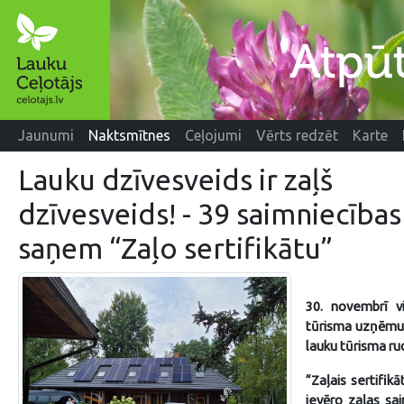
Jaunumi
Naktsmītnes
Ceļojumi
Vērts redzēt
Karte
Lauku dzīvesveids ir zaļš
dzīvesveids! - 39 saimniecības
saņem “Zaļo sertifikātu”
30. novembrī vi
tūrisma uzņēmumi
lauku tūrisma ru
“Zaļais sertifik
ievēro zaļas sai