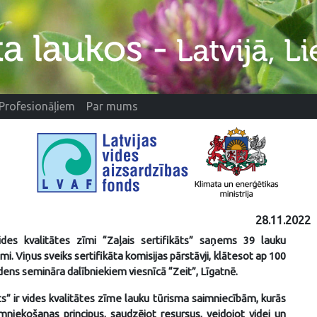
Profesionāļiem
Par mums
28.11.2022
des kvalitātes zīmi “Zaļais sertifikāts” saņems 39 lauku
. Viņus sveiks sertifikāta komisijas pārstāvji, klātesot ap 100
dens semināra dalībniekiem viesnīcā “Zeit”, Līgatnē.
āts” ir vides kvalitātes zīme lauku tūrisma saimniecībām, kurās
mniekošanas principus, saudzējot resursus, veidojot videi un