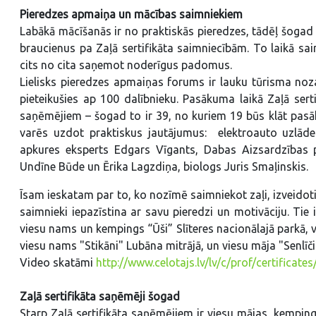
Pieredzes apmaiņa un mācības saimniekiem
Labākā mācīšanās ir no praktiskās pieredzes, tādēļ šoga
braucienus pa Zaļā sertifikāta saimniecībām. To laikā sai
cits no cita saņemot noderīgus padomus.
Lielisks pieredzes apmaiņas forums ir lauku tūrisma no
pieteikušies ap 100 dalībnieku. Pasākuma laikā Zaļā serti
saņēmējiem – šogad to ir 39, no kuriem 19 būs klāt pasāk
varēs uzdot praktiskus jautājumus: elektroauto uzlādes 
apkures eksperts Edgars Vīgants, Dabas Aizsardzības p
Undīne Būde un Ērika Lagzdiņa, biologs Juris Smaļinskis.
Īsam ieskatam par to, ko nozīmē saimniekot zaļi, izveido
saimnieki iepazīstina ar savu pieredzi un motivāciju. Ti
viesu nams un kempings “Ūši” Slīteres nacionālajā parkā, 
viesu nams "Stikāni" Lubāna mitrājā, un viesu māja "Senlīči
Video skatāmi
http://www.celotajs.lv/lv/c/prof/certificate
Zaļā sertifikāta saņēmēji šogad
Starp Zaļā sertifikāta saņēmējiem ir viesu mājas, kempingi