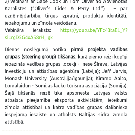
2) vebinārs ar Gabe Cook un Tom Oliver no Apvienotās
Karalistes (“Oliver’s Cider & Perry Ltd.”) – par
uzņēmējdarbību, tirgus izpratni, produkta identitāti,
iepakojumu un zīmola veidošanu.
Vebināra ieraksts:
https://youtu.be/YFc43taEL_Y?
si=rgD5G4xAS8rH_Igk
Dienas noslēgumā notika
pirmā projekta vadības
grupas (steering group) tikšanās
, kurā piemo reizi kopīgi
iepazinās vadības grupas locekļi - Inese Šīrava, Latvijas
Investīciju un attīstības aģentūra (Latvija); Jeff Jarvis,
Monash University (Austrālija/Igaunija); Kimmo Aalto,
Lomalaidun - Somijas lauku tūrisma asociācija (Somija).
Šajā tikšanās reizē tika apspriesta Latvijas valsts
atbalsta pieejamība eksporta aktivitātēm, ieteikumi
zīmola attīstībai un katra vadības grupas dalībnieka
iespējamā iesaiste un atbalsts Baltijas sidra zīmola
attīstībā.