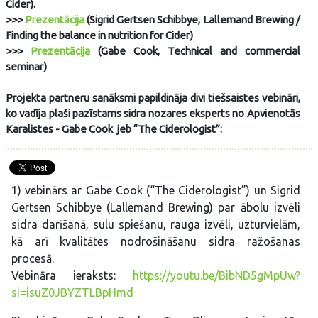
Cider).
>>>
Prezentācija
(Sigrid Gertsen Schibbye, Lallemand Brewing /
Finding the balance in nutrition for Cider)
>>>
Prezentācija
(Gabe Cook, Technical and commercial
seminar)
Projekta partneru sanāksmi papildināja divi tiešsaistes vebināri,
ko vadīja plaši pazīstams sidra nozares eksperts no Apvienotās
Karalistes - Gabe Cook jeb “The Ciderologist”:
1) vebinārs ar Gabe Cook (“The Ciderologist”) un Sigrid
Gertsen Schibbye (Lallemand Brewing) par ābolu izvēli
sidra darīšanā, sulu spiešanu, rauga izvēli, uzturvielām,
kā arī kvalitātes nodrošināšanu sidra ražošanas
procesā.
Vebināra ieraksts:
https://youtu.be/BibND5gMpUw?
si=isuZ0JBYZTLBpHmd