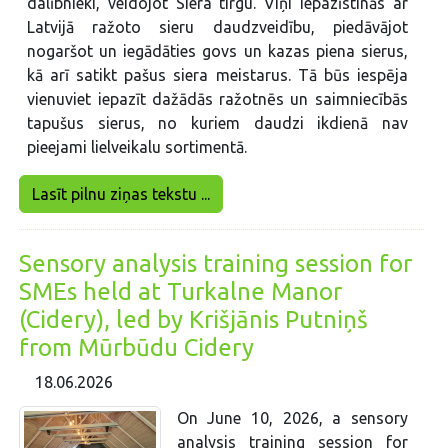
dalībnieki, veidojot Siera tirgu. Viņi iepazīstinās ar
Latvijā ražoto sieru daudzveidību, piedāvājot
nogaršot un iegādāties govs un kazas piena sierus,
kā arī satikt pašus siera meistarus. Tā būs iespēja
vienuviet iepazīt dažādās ražotnēs un saimniecībās
tapušus sierus, no kuriem daudzi ikdienā nav
pieejami lielveikalu sortimentā.
Lasīt pilnu ziņas tekstu ...
Sensory analysis training session for
SMEs held at Turkalne Manor
(Cidery), led by Krišjānis Putniņš
from Mūrbūdu Cidery
18.06.2026
On June 10, 2026, a sensory
analysis training session for