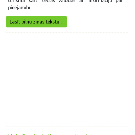
tūrisma karti četrās valodās ar informāciju par
pieejamību.
Lasīt pilnu ziņas tekstu ...