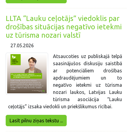
LLTA “Lauku ceļotājs” viedoklis par
drošības situācijas negatīvo ietekmi
uz tūrisma nozari valstī
27.05.2026
Atsaucoties uz publiskajā telpā
saasinājušos diskusiju saistībā
ar potenciāliem drošības
apdraudējumiem un to
negatīvo ietekmi uz tūrisma
nozari laukos, Latvijas Lauku
tūrisma asociācija “Lauku
ceļotājs” izsaka viedokli un priekšlikumus rīcībai.
Lasīt pilnu ziņas tekstu ...