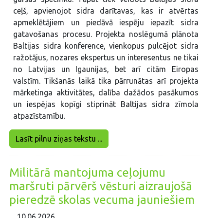
ceļš, apvienojot sidra darītavas, kas ir atvērtas
apmeklētājiem un piedāvā iespēju iepazīt sidra
gatavošanas procesu. Projekta noslēgumā plānota
Baltijas sidra konference, vienkopus pulcējot sidra
ražotājus, nozares ekspertus un interesentus ne tikai
no Latvijas un Igaunijas, bet arī citām Eiropas
valstīm. Tikšanās laikā tika pārrunātas arī projekta
mārketinga aktivitātes, dalība dažādos pasākumos
un iespējas kopīgi stiprināt Baltijas sidra zīmola
atpazīstamību.
Lasīt pilnu ziņas tekstu ...
Militārā mantojuma ceļojumu
maršruti pārvērš vēsturi aizraujošā
pieredzē skolas vecuma jauniešiem
10.06.2026