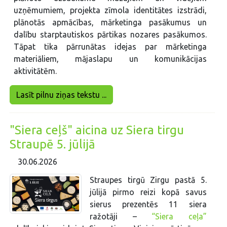
uzņēmumiem, projekta zīmola identitātes izstrādi,
plānotās apmācības, mārketinga pasākumus un
dalību starptautiskos pārtikas nozares pasākumos.
Tāpat tika pārrunātas idejas par mārketinga
materiāliem, mājaslapu un komunikācijas
aktivitātēm.
Lasīt pilnu ziņas tekstu ...
"Siera ceļš" aicina uz Siera tirgu
Straupē 5. jūlijā
30.06.2026
Straupes tirgū Zirgu pastā 5.
jūlijā pirmo reizi kopā savus
sierus prezentēs 11 siera
ražotāji –
“Siera ceļa”