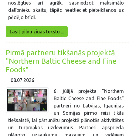
noslēgties arī agrāk, sasniedzot maksimālo
dalībnieku skaitu, tāpēc neatlieciet pieteikšanos uz
pēdējo brīdi.
Lasīt pilnu ziņas tekstu ...
Pirmā partneru tikšanās projektā
"Northern Baltic Cheese and Fine
Foods"
08.07.2026
6. jūlijā projekta "Northern
Baltic Cheese and Fine Foods"
partneri no Latvijas, Igaunijas
un Somijas pirmo reizi tikās
tiešsaistē, lai pārrunātu projektā plānotās aktivitātes
un turpmākos uzdevumus. Partneri apsprieda
plānoto uzsaukumu mazajiem un vidējiem