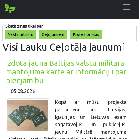
Skatīt ziņas tikai par
Naktsmītnēm
Ceļojumiem
Profesionālās
Visi Lauku Ceļotāja jaunumi
Izdota jauna Baltijas valstu militārā
mantojuma karte ar informāciju par
pieejamību
05.08.2026
Kopā ar mūsu projekta
partneriem no Latvijas,
Igaunijas un Lietuvas esam
sagatavojuši un publicējuši
jaunu Militārā mantojuma