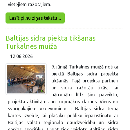
vietējiem ražotājiem.
Lasīt pilnu ziņas tekstu ...
Baltijas sidra piektā tikšanās
Turkalnes muižā
12.06.2026
9. jūnijā Turkalnes muižā notika
piektā Baltijas sidra projekta
tikšanās. Tajā projekta partneri
un sidra ražotāji tikās, lai
pārrunātu līdz šim paveikto,
projekta aktivitātes un turpmākos darbus. Viens no
svarīgākajiem uzdevumiem ir Baltijas sidra teruā
kartes izveide, lai plašāku publiku iepazīstinātu ar
Baltijas valstu reģionālo daudzveidību un sidra
garšas specifiku. Tāpat tiek veidots Baltijas sidra