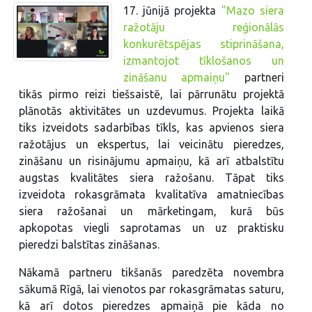
17. jūnijā projekta
"Mazo siera
ražotāju reģionālās
konkurētspējas stiprināšana,
izmantojot tīklošanos un
zināšanu apmaiņu"
partneri
tikās pirmo reizi tiešsaistē, lai pārrunātu projektā
plānotās aktivitātes un uzdevumus. Projekta laikā
tiks izveidots sadarbības tīkls, kas apvienos siera
ražotājus un ekspertus, lai veicinātu pieredzes,
zināšanu un risinājumu apmaiņu, kā arī atbalstītu
augstas kvalitātes siera ražošanu. Tāpat tiks
izveidota rokasgrāmata kvalitatīva amatniecības
siera ražošanai un mārketingam, kurā būs
apkopotas viegli saprotamas un uz praktisku
pieredzi balstītas zināšanas.
Nākamā partneru tikšanās paredzēta novembra
sākumā Rīgā, lai vienotos par rokasgrāmatas saturu,
kā arī dotos pieredzes apmaiņā pie kāda no