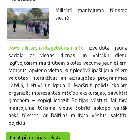
Militārā mantojuma tūrisma
vietnē
www.militaryheritagetourism.info
izveidota jauna
sadaļa ar vienas dienas un vairāku dienu
izglītojošiem maršrutiem skolas vecuma jauniešiem.
Maršruti apvieno vietas, kur piedāvā īpaši jauniešiem
veidotas interaktīvas un aizraujošas programmas
Latvijā, Lietuvā un Igaunijā. Maršruti palīdz skolām
organizēt interesantas mācību ekskursijas, savukārt
ģimenēm – kopīgi iepazīt Baltijas vēsturi. Militārā
mantojuma tūrisma vietne šobrīd apkopo vairāk
nekā tūkstoti ar Baltijas militāro vēsturi saistītu
objektu.
Lasīt pilnu ziņas tekstu ...