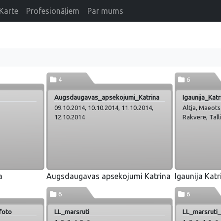
Karte
Profesionāļiem
Par mums
4
6
Augsdaugavas_apsekojumi_Katrina
Igaunija_Katr
09.10.2014, 10.10.2014, 11.10.2014,
Altja, Maeots
12.10.2014
Rakvere, Tall
a
Augsdaugavas apsekojumi Katrina
Igaunija Katr
6
6
foto
LL_marsruti
LL_marsruti_