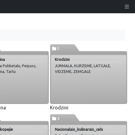
5
ina
Krodzini
a Puhketalu, Peipuss,
JURMALA, KURZEME, LATGALE,
ina, Tartu
VIDZEME, ZEMGALE
ina
Krodzini
4
kopejie
Nacionalais_kulinarais_cels