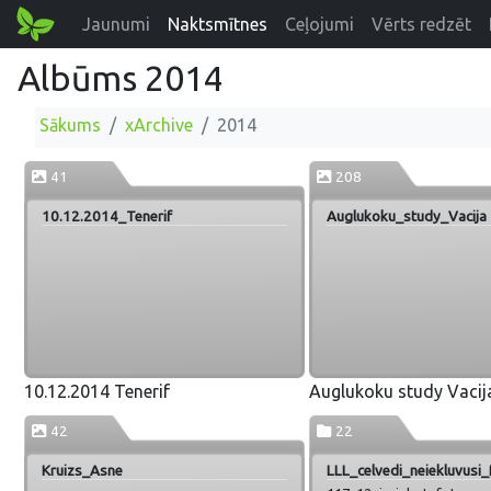
Jaunumi
Naktsmītnes
Ceļojumi
Vērts redzēt
Albūms 2014
Sākums
xArchive
2014
41
208
10.12.2014_Tenerif
Auglukoku_study_Vacija
10.12.2014 Tenerif
Auglukoku study Vacij
42
22
Kruizs_Asne
LLL_celvedi_neiekluvusi_