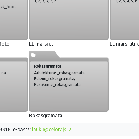
1, 2, 3, 4, 5, 6
1, 2, 3, 4, 5, 6
but_foto,
but_foto, 82,
 foto
LL marsruti
LL marsruti k
abut,
3
Rokasgramata
sina
Arhitekturas_rokasgramata,
Edienu_rokasgramata,
Pasākumu_rokasgramata
Rokasgramata
33316, e-pasts:
lauku@celotajs.lv