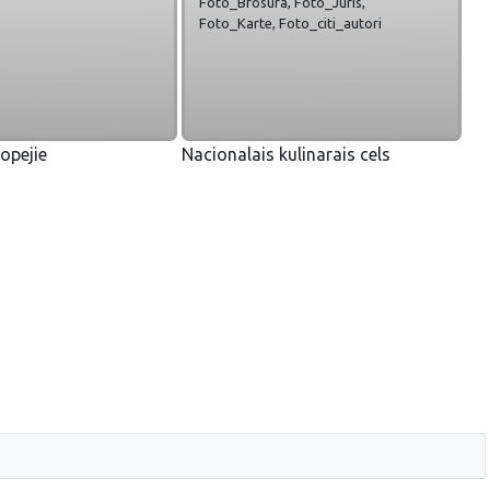
Foto_Brosura, Foto_Juris,
Foto_Karte, Foto_citi_autori
opejie
Nacionalais kulinarais cels